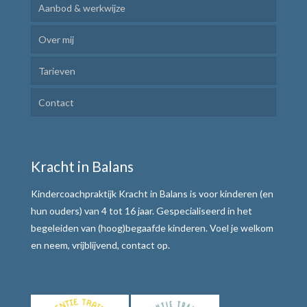
Aanbod & werkwijze
Over mij
Kindercoaching
Tarieven
Ik Leer Leren
Contact
Plannen en uitvoeren
Motivatie verhogen
Kracht in Balans
Weerbaar communiceren
Kindercoachpraktijk Kracht in Balans is voor kinderen (en
Werkwijze
hun ouders) van 4 tot 16 jaar. Gespecialiseerd in het
begeleiden van (hoog)begaafde kinderen. Voel je welkom
Alle teksten de baas
en neem, vrijblijvend, contact op.
Tafelmethode met stoplichtkaartjes