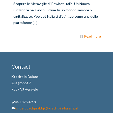
Scoprire le Meraviglie di Powbet Italia: Un Nuovo
Orizzonte nel Gioco Online In un mondo sempre più
digitalizzato, Powbet Italia si distingue come una delle
piattaforme
[…]
Read more
Contact
Kracht in Balans
Allegrohof 7
7557 VJ Hengelo
06 18750748
kindercoachpraktijk@kracht-in-balans.nl