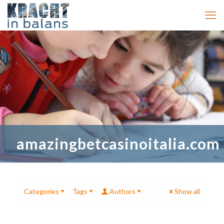
amazingbetcasinoitalia.com
Categories
Tags
Authors
Show all