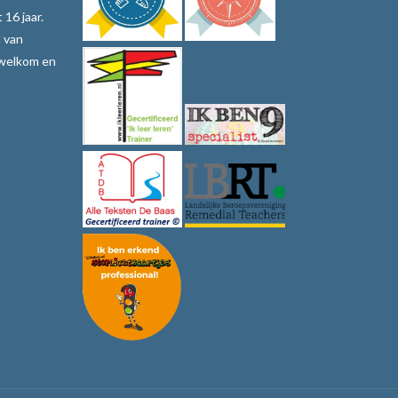
 16 jaar.
n van
 welkom en