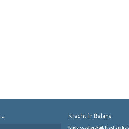
r…
Kracht in Balans
Kindercoachpraktijk Kracht in Bala