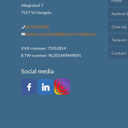
Home
Allegrohof 7
7557 VJ Hengelo
Aanbod &
06 18750748
Over mij
Kinde
kindercoachpraktijk@kracht-in-balans.nl
Tarieven
Ik Lee
KVK-nummer: 75052814
Contact
Plann
BTW-nummer: NL001649849B95
Motiv
Social media
Weerb
Werkw
Alle 
Tafel