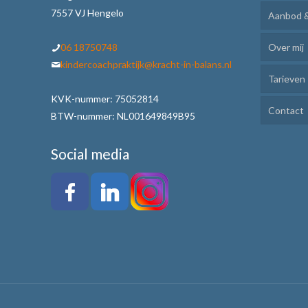
7557 VJ Hengelo
Aanbod &
06 18750748
Over mij
Kinde
kindercoachpraktijk@kracht-in-balans.nl
Tarieven
Ik Lee
KVK-nummer: 75052814
Contact
Plann
BTW-nummer: NL001649849B95
Motiv
Social media
Weerb
Werkw
Alle 
Tafel