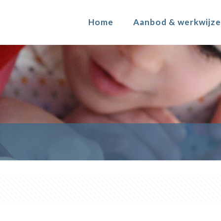
Home
Aanbod & werkwijze