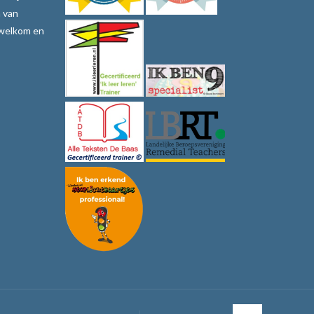
n van
 welkom en