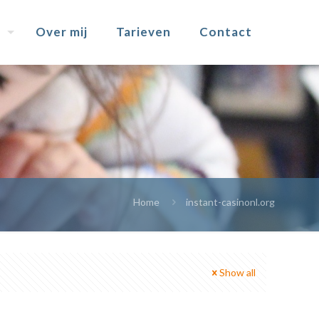
Over mij
Tarieven
Contact
Home
instant-casinonl.org
Show all