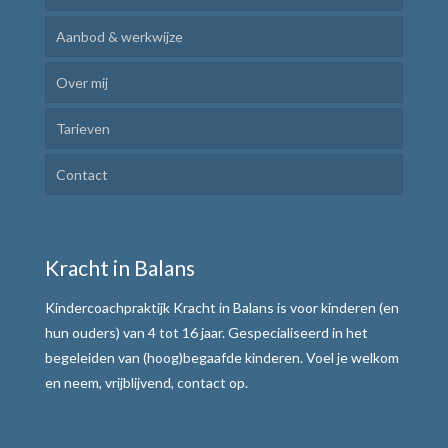
Aanbod & werkwijze
Over mij
Kindercoaching
Tarieven
Ik Leer Leren
Contact
Plannen en uitvoeren
Motivatie verhogen
Kracht in Balans
Weerbaar communiceren
Kindercoachpraktijk Kracht in Balans is voor kinderen (en
Werkwijze
hun ouders) van 4 tot 16 jaar. Gespecialiseerd in het
begeleiden van (hoog)begaafde kinderen. Voel je welkom
Alle teksten de baas
en neem, vrijblijvend, contact op.
Tafelmethode met stoplichtkaartjes