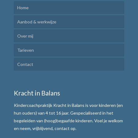
Home
Aanbod & werkwijze
Over mij
Kindercoaching
Tarieven
Ik Leer Leren
Contact
Plannen en uitvoeren
Motivatie verhogen
Kracht in Balans
Weerbaar communiceren
Kindercoachpraktijk Kracht in Balans is voor kinderen (en
Werkwijze
hun ouders) van 4 tot 16 jaar. Gespecialiseerd in het
begeleiden van (hoog)begaafde kinderen. Voel je welkom
Alle teksten de baas
en neem, vrijblijvend, contact op.
Tafelmethode met stoplichtkaartjes