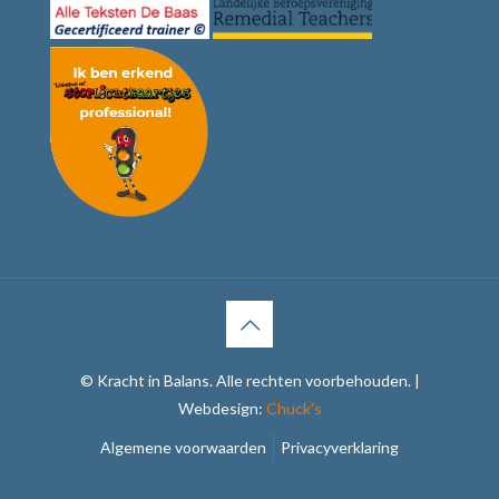
© Kracht in Balans. Alle rechten voorbehouden. |
Webdesign:
Chuck's
Algemene voorwaarden
Privacyverklaring