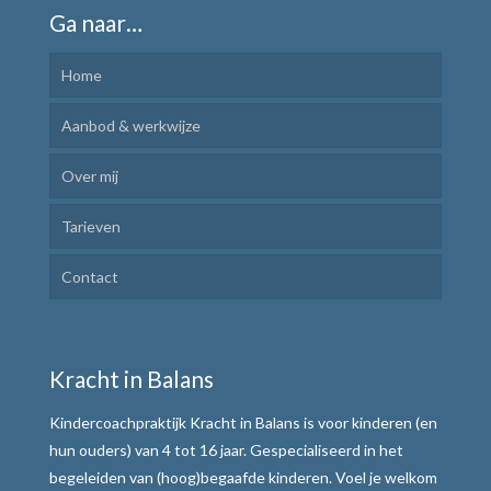
Ga naar…
Home
Aanbod & werkwijze
Over mij
Kindercoaching
Tarieven
Ik Leer Leren
Contact
Plannen en uitvoeren
Motivatie verhogen
Kracht in Balans
Weerbaar communiceren
Kindercoachpraktijk Kracht in Balans is voor kinderen (en
Werkwijze
hun ouders) van 4 tot 16 jaar. Gespecialiseerd in het
begeleiden van (hoog)begaafde kinderen. Voel je welkom
Alle teksten de baas