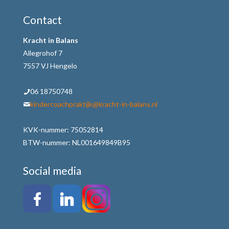
Contact
Kracht in Balans
Allegrohof 7
7557 VJ Hengelo
06 18750748
kindercoachpraktijk@kracht-in-balans.nl
KVK-nummer: 75052814
BTW-nummer: NL001649849B95
Social media