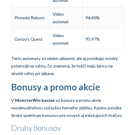
automat
Video
Phoenix Reborn
96.40%
automat
Video
Gonzo’s Quest
95.97%
automat
Tieto automaty sú nielen zábavné, ale aj ponúkajú vysoký
potenciál na výhru, čo znamená, že hráči majú šancu na
skvelé výhry pri zábave.
Bonusy a promo akcie
V
MonsterWin kasíne
sú bonusy a promo akcie
neodmysliteľnou súčasťou herného zážitku. Kasíno ponúka
široké spektrum bonusov pre nových aj existujúcich hráčov.
Druhy bonusov