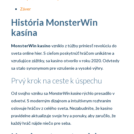
Záver
História MonsterWin
kasína
MonsterWin kasíno
vzniklo z túžby priniesť revolúciu do
sveta online hier. S cieľom poskytnúť hráčom unikátne a
vzrušujúce zážitky, sa kasíno otvorilo v roku 2020. Odvtedy
sa stalo synonymom pre vzrušenie a vysoké výhry.
Prvý krok na ceste k úspechu
Od svojho vzniku sa
MonsterWin kasíno
rýchlo presadilo v
odvetví. S moderným dizajnom a intuitívnym rozhraním
oslovuje hráčov z celého sveta. Nezabudnite, že kasíno
pravidelne aktualizuje svoje hry a ponuky, aby zaručilo, že
každý hráč nájde niečo pre seba.