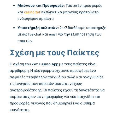
Μπόνους και Προσφορές:
Τακτικές προσφορές
και
casino zet
εκπληκτικά μπόνους κρατούν το
ενδιαφέρον αμείωτο.
Υποστήριξη πελατών:
24/7 διαθέσιμη υποστήριξη
μέσω live chat και email για την εξυπηρέτηση των
παικτών.
Σχέση με τους Παίκτες
Η σχέση του
Zet Casino App
με τους παίκτες είναι
αμφίδρομη. Η πλατφόρμα όχι μόνο προσφέρει ένα
ασφαλές περιβάλλον παιχνιδιού αλλά και αναγνωρίζει
τις ανάγκες των παικτών μέσω συνεχούς
ανατροφοδότησης. Οι παίκτες έχουν τη δυνατότητα να
συμμετάσχουν σε ψηφοφορίες για νέα παιχνίδια και
προσφορές, γεγονός που δημιουργεί ένα αίσθημα
κοινότητας.