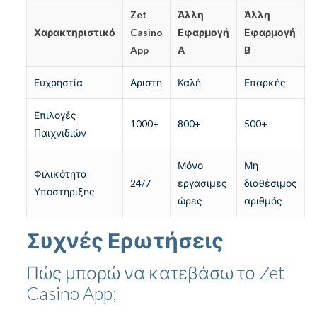
Zet
Άλλη
Άλλη
Χαρακτηριστικό
Casino
Εφαρμογή
Εφαρμογή
App
Α
Β
Ευχρηστία
Αριστη
Καλή
Επαρκής
Επιλογές
1000+
800+
500+
Παιχνιδιών
Μόνο
Μη
Φιλικότητα
24/7
εργάσιμες
διαθέσιμος
Υποστήριξης
ώρες
αριθμός
Συχνές Ερωτήσεις
Πώς μπορώ να κατεβάσω το Zet
Casino App;