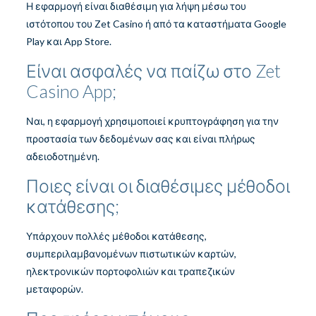
Η εφαρμογή είναι διαθέσιμη για λήψη μέσω του
ιστότοπου του Zet Casino ή από τα καταστήματα Google
Play και App Store.
Είναι ασφαλές να παίζω στο Zet
Casino App;
Ναι, η εφαρμογή χρησιμοποιεί κρυπτογράφηση για την
προστασία των δεδομένων σας και είναι πλήρως
αδειοδοτημένη.
Ποιες είναι οι διαθέσιμες μέθοδοι
κατάθεσης;
Υπάρχουν πολλές μέθοδοι κατάθεσης,
συμπεριλαμβανομένων πιστωτικών καρτών,
ηλεκτρονικών πορτοφολιών και τραπεζικών
μεταφορών.