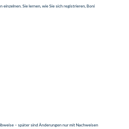
 einzelnen. Sie lernen, wie Sie sich registrieren, Boni
eibweise – später sind Änderungen nur mit Nachweisen