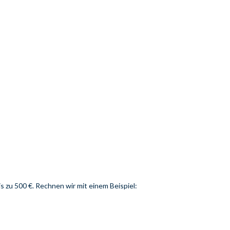
 zu 500 €. Rechnen wir mit einem Beispiel: