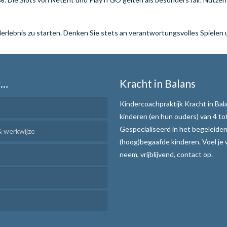
lerlebnis zu starten. Denken Sie stets an verantwortungsvolles Spielen 
r…
Kracht in Balans
Kindercoachpraktijk Kracht in Bala
kinderen (en hun ouders) van 4 tot
Gespecialiseerd in het begeleide
 werkwijze
(hoog)begaafde kinderen. Voel je
rcoaching
neem, vrijblijvend, contact op.
r Leren
en en uitvoeren
atie verhogen