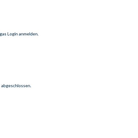
Vegas Login anmelden.
n abgeschlossen.