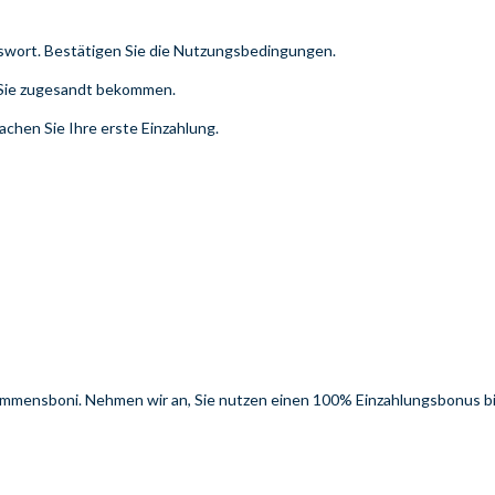
swort. Bestätigen Sie die Nutzungsbedingungen.
n Sie zugesandt bekommen.
achen Sie Ihre erste Einzahlung.
ommensboni. Nehmen wir an, Sie nutzen einen 100% Einzahlungsbonus bis