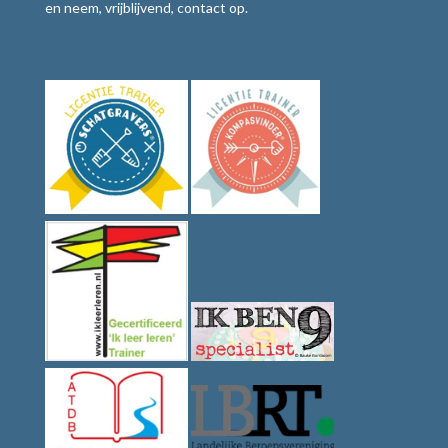
en neem, vrijblijvend, contact op.
Tafelmethode met stoplichtkaartjes