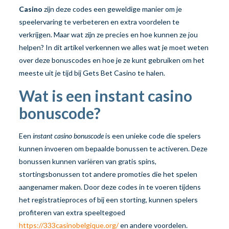
Casino
zijn deze codes een geweldige manier om je
speelervaring te verbeteren en extra voordelen te
verkrijgen. Maar wat zijn ze precies en hoe kunnen ze jou
helpen? In dit artikel verkennen we alles wat je moet weten
over deze bonuscodes en hoe je ze kunt gebruiken om het
meeste uit je tijd bij Gets Bet Casino te halen.
Wat is een instant casino
bonuscode?
Een
instant casino bonuscode
is een unieke code die spelers
kunnen invoeren om bepaalde bonussen te activeren. Deze
bonussen kunnen variëren van gratis spins,
stortingsbonussen tot andere promoties die het spelen
aangenamer maken. Door deze codes in te voeren tijdens
het registratieproces of bij een storting, kunnen spelers
profiteren van extra speeltegoed
https://333casinobelgique.org/
en andere voordelen.