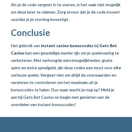
Als je de code vergeet in te voeren, is het vaak niet mogelijk
om deze later te claimen. Zorg ervoor dat je de code invoert
voordat je je storting bevestigt.
Conclusie
Het gebruik van
instant casino bonuscodes
bij
Gets Bet
Casino
kan een geweldige manier zijn om je spelervaring te
verbeteren. Met verhoogde winstmogelijkheden, gratis
spins en extra speelgeld, zijn deze codes een must voor elke
serieuze speler. Vergeet niet om altijd de voorwaarden en
vereisten te controleren om het maximale uit je
bonuscodes te halen. Dus waar wacht je nog op? Meld je
aan bij Gets Bet Casino en begin met genieten van de
voordelen van instant bonuscodes!