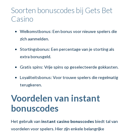
Soorten bonuscodes bij Gets Bet
Casino
Welkomstbonus: Een bonus voor nieuwe spelers die
zich aanmelden.
Stortingsbonus: Een percentage van je storting als
extra bonusgeld.
Gratis spins: Vrije spins op geselecteerde gokkasten.
Loyaliteitsbonus: Voor trouwe spelers die regelmatig
terugkeren.
Voordelen van instant
bonuscodes
Het gebruik van
instant casino bonuscodes
biedt tal van
voordelen voor spelers. Hier zijn enkele belangrijke