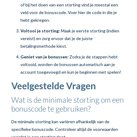
of bij het doen van een storting vind je meestal een
veld voor de bonuscode. Voer hier de code in die je
hebt gekregen.
Voltooi je storting:
Maak je eerste storting (indien
vereist) en zorg ervoor dat je de juiste
betalingsmethode kiest.
Geniet van je bonussen:
Zodra je de stappen hebt
voltooid, worden de bonussen automatisch aan je
account toegevoegd en kun je beginnen met spelen!
Veelgestelde Vragen
Wat is de minimale storting om een
bonuscode te gebruiken?
De minimale storting kan variëren afhankelijk van de
specifieke bonuscode. Controleer altijd de voorwaarden
voordat je een storting doet.