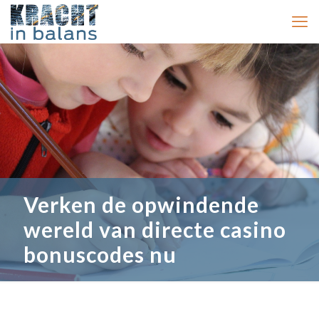
Verken de opwindende
wereld van directe casino
bonuscodes nu