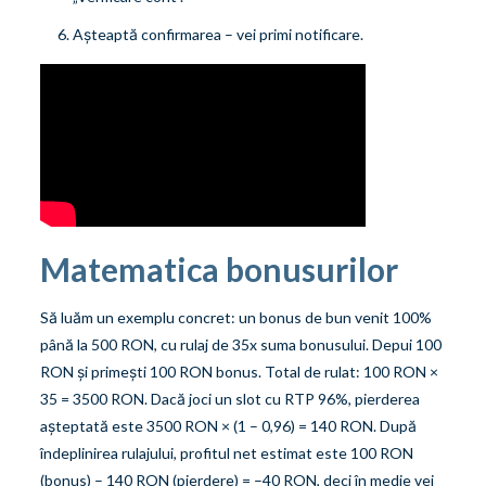
Așteaptă confirmarea – vei primi notificare.
Matematica bonusurilor
Să luăm un exemplu concret: un bonus de bun venit 100%
până la 500 RON, cu rulaj de 35x suma bonusului. Depui 100
RON și primești 100 RON bonus. Total de rulat: 100 RON ×
35 = 3500 RON. Dacă joci un slot cu RTP 96%, pierderea
așteptată este 3500 RON × (1 – 0,96) = 140 RON. După
îndeplinirea rulajului, profitul net estimat este 100 RON
(bonus) – 140 RON (pierdere) = –40 RON, deci în medie vei