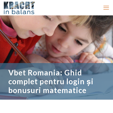
Vbet Romania: Ghid
complet pentru login și
bonusuri matematice