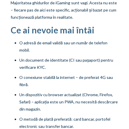
Majoritatea ghidurilor de iGaming sunt vagi. Acesta nu este
– fiecare pas de aici este specific, acționabil și bazat pe cum
funcționează platforma în realitate.
Ce ai nevoie mai întâi
O adresă de email validă sau un număr de telefon
mobil.
Un document de identitate (CI sau pașaport) pentru
verificare KYC.
O conexiune stabilă la internet – de preferat 4G sau
fibră.
Un dispozitiv cu browser actualizat (Chrome, Firefox,
Safari) – aplicația este un PWA, nu necesită descărcare
din magazin.
O metodă de plată preferată: card bancar, portofel
electronic sau transfer bancar.