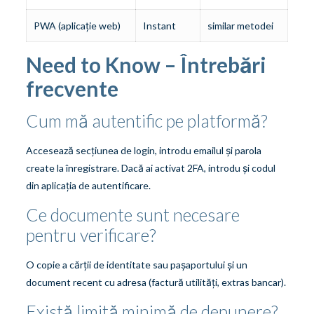
PWA (aplicație web)
Instant
similar metodei
Need to Know – Întrebări
frecvente
Cum mă autentific pe platformă?
Accesează secțiunea de login, introdu emailul și parola
create la înregistrare. Dacă ai activat 2FA, introdu și codul
din aplicația de autentificare.
Ce documente sunt necesare
pentru verificare?
O copie a cărții de identitate sau pașaportului și un
document recent cu adresa (factură utilități, extras bancar).
Există limită minimă de depunere?