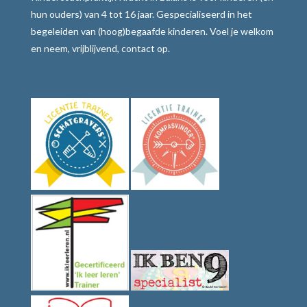
Werkwijze
hun ouders) van 4 tot 16 jaar. Gespecialiseerd in het
begeleiden van (hoog)begaafde kinderen. Voel je welkom
Alle teksten de baas
en neem, vrijblijvend, contact op.
Tafelmethode met stoplichtkaartjes