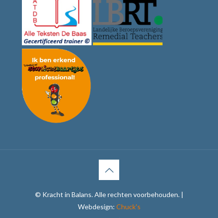
© Kracht in Balans. Alle rechten voorbehouden. |
Webdesign:
Chuck's