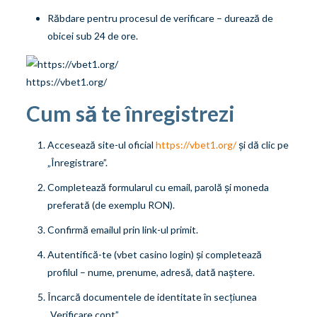
Răbdare pentru procesul de verificare – durează de
obicei sub 24 de ore.
https://vbet1.org/
Cum să te înregistrezi
Accesează site-ul oficial
https://vbet1.org/
și dă clic pe
„Înregistrare”.
Completează formularul cu email, parolă și moneda
preferată (de exemplu RON).
Confirmă emailul prin link-ul primit.
Autentifică-te (vbet casino login) și completează
profilul – nume, prenume, adresă, dată naștere.
Încarcă documentele de identitate în secțiunea
„Verificare cont”.