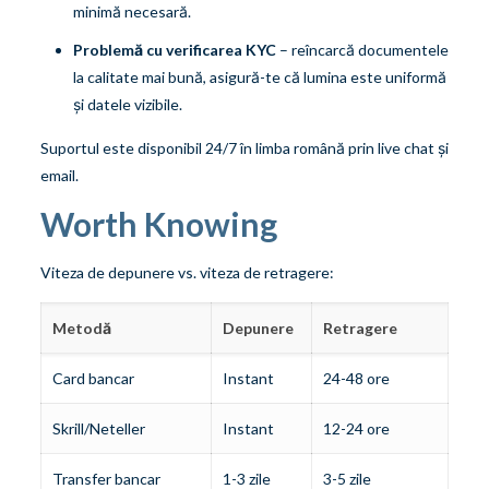
minimă necesară.
Problemă cu verificarea KYC
– reîncarcă documentele
la calitate mai bună, asigură-te că lumina este uniformă
și datele vizibile.
Suportul este disponibil 24/7 în limba română prin live chat și
email.
Worth Knowing
Viteza de depunere vs. viteza de retragere:
Metodă
Depunere
Retragere
Card bancar
Instant
24-48 ore
Skrill/Neteller
Instant
12-24 ore
Transfer bancar
1-3 zile
3-5 zile