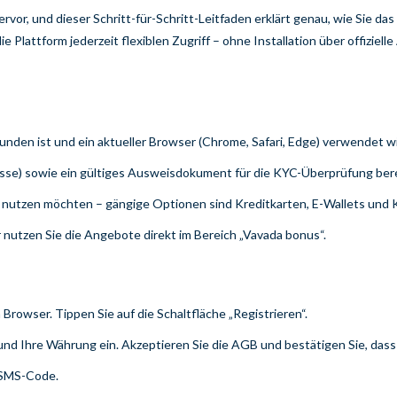
vor, und dieser Schritt-für-Schritt-Leitfaden erklärt genau, wie Sie da
 Plattform jederzeit flexiblen Zugriff – ohne Installation über offiziell
bunden ist und ein aktueller Browser (Chrome, Safari, Edge) verwendet wi
esse) sowie ein gültiges Ausweisdokument für die KYC-Überprüfung bere
 nutzen möchten – gängige Optionen sind Kreditkarten, E-Wallets und
 nutzen Sie die Angebote direkt im Bereich „Vavada bonus“.
 Browser. Tippen Sie auf die Schaltfläche „Registrieren“.
nd Ihre Währung ein. Akzeptieren Sie die AGB und bestätigen Sie, dass Si
r SMS-Code.