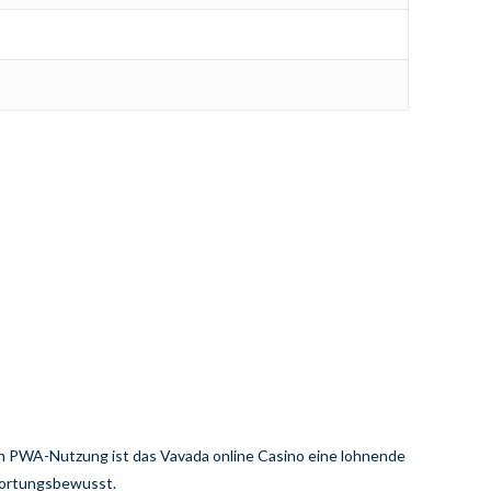
en PWA-Nutzung ist das Vavada online Casino eine lohnende
twortungsbewusst.