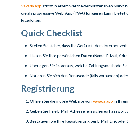
Vavada app
sticht in einem wettbewerbsintensiven Markt her
die als progressive Web-App (PWA) fungieren kann, bietet die
loszulegen.
Quick Checklist
Stellen Sie sicher, dass Ihr Gerät mit dem Internet ver
Halten Sie Ihre persönlichen Daten (Name, E-Mail, Adr
Überlegen Sie im Voraus, welche Zahlungsmethode Sie
Notieren Sie sich den Bonuscode (falls vorhanden) oder
Registrierung
Öffnen Sie die mobile Website von
Vavada app
in Ihrem
Geben Sie Ihre E-Mail-Adresse, ein sicheres Passwort u
Bestätigen Sie Ihre Registrierung per E-Mail-Link ode