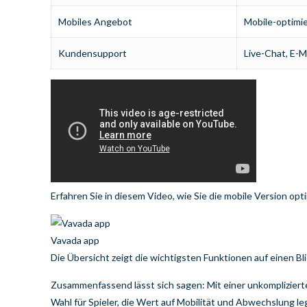
Mobiles Angebot
Mobile-optimi
Kundensupport
Live-Chat, E-M
Erfahren Sie in diesem Video, wie Sie die mobile Version op
Vavada app
Die Übersicht zeigt die wichtigsten Funktionen auf einen Bli
Zusammenfassend lässt sich sagen: Mit einer unkompliziert
Wahl für Spieler, die Wert auf Mobilität und Abwechslung 