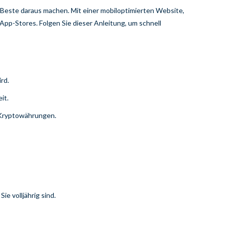
s Beste daraus machen. Mit einer mobiloptimierten Website,
e App-Stores. Folgen Sie dieser Anleitung, um schnell
rd.
it.
 Kryptowährungen.
e volljährig sind.