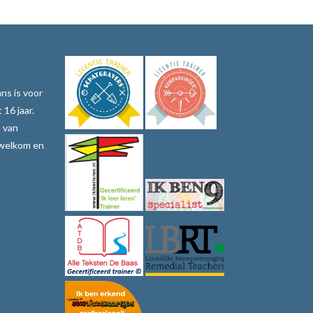
ns is voor
 16 jaar.
n van
 welkom en