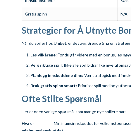
Innskuddsbonus
50%
Gratis spinn
N/A
Strategier for Å Utnytte Bo
Når du spiller hos Unibet, er det avgjørende å ha en strategi
Les vilkårene:
Før du går videre med en bonus, les nøye 
Velg riktige spill:
Ikke alle spill bidrar like mye til oms
Planlegg innskuddene dine:
Vær strategisk med innsk
Bruk gratis spinn smart:
Prioriter spill med høy utbeta
Ofte Stilte Spørsmål
Her er noen vanlige spørsmål som mange nye spillere har:
Hva er
Minimumsinnskuddet for velkomstbonusen 
minimumsinnskuddet