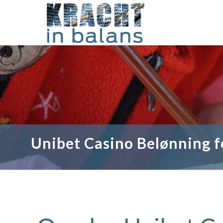
Unibet Casino Belønning f