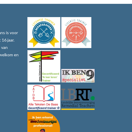
ns is voor
 16 jaar.
n van
 welkom en