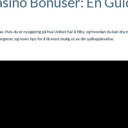
sino Bonuser: En Guid
us
. Hvis du er nysgjerrig på hva Unibet har å tilby, og hvordan du kan dra
gerer, og noen tips for å få mest mulig ut av din spillopplevelse.