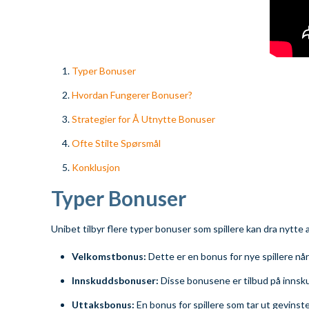
Typer Bonuser
Hvordan Fungerer Bonuser?
Strategier for Å Utnytte Bonuser
Ofte Stilte Spørsmål
Konklusjon
Typer Bonuser
Unibet tilbyr flere typer bonuser som spillere kan dra nytte
Velkomstbonus:
Dette er en bonus for nye spillere når
Innskuddsbonuser:
Disse bonusene er tilbud på innskud
Uttaksbonus:
En bonus for spillere som tar ut gevinste