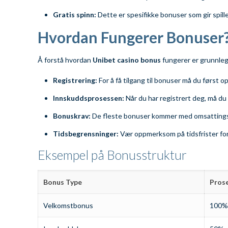
Gratis spinn:
Dette er spesifikke bonuser som gir spill
Hvordan Fungerer Bonuser
Å forstå hvordan
Unibet casino bonus
fungerer er grunnleg
Registrering:
For å få tilgang til bonuser må du først 
Innskuddsprosessen:
Når du har registrert deg, må du
Bonuskrav:
De fleste bonuser kommer med omsattingskra
Tidsbegrensninger:
Vær oppmerksom på tidsfrister for
Eksempel på Bonusstruktur
Bonus Type
Pros
Velkomstbonus
100