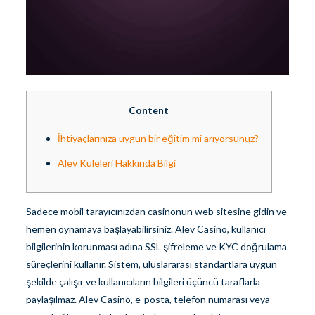
Content
İhtiyaçlarınıza uygun bir eğitim mi arıyorsunuz?
Alev Kuleleri Hakkında Bilgi
Sadece mobil tarayıcınızdan casinonun web sitesine gidin ve
hemen oynamaya başlayabilirsiniz. Alev Casino, kullanıcı
bilgilerinin korunması adına SSL şifreleme ve KYC doğrulama
süreçlerini kullanır. Sistem, uluslararası standartlara uygun
şekilde çalışır ve kullanıcıların bilgileri üçüncü taraflarla
paylaşılmaz. Alev Casino, e-posta, telefon numarası veya