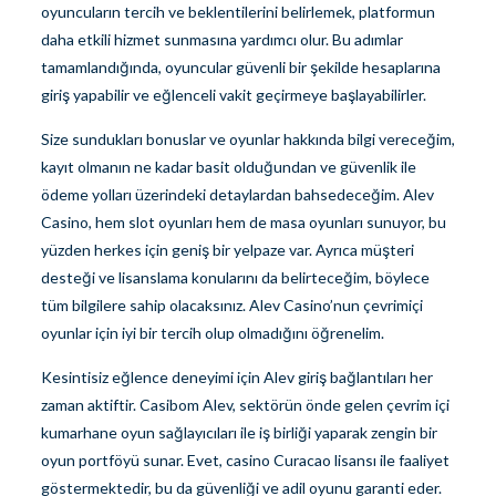
oyuncuların tercih ve beklentilerini belirlemek, platformun
daha etkili hizmet sunmasına yardımcı olur. Bu adımlar
tamamlandığında, oyuncular güvenli bir şekilde hesaplarına
giriş yapabilir ve eğlenceli vakit geçirmeye başlayabilirler.
Size sundukları bonuslar ve oyunlar hakkında bilgi vereceğim,
kayıt olmanın ne kadar basit olduğundan ve güvenlik ile
ödeme yolları üzerindeki detaylardan bahsedeceğim. Alev
Casino, hem slot oyunları hem de masa oyunları sunuyor, bu
yüzden herkes için geniş bir yelpaze var. Ayrıca müşteri
desteği ve lisanslama konularını da belirteceğim, böylece
tüm bilgilere sahip olacaksınız. Alev Casino’nun çevrimiçi
oyunlar için iyi bir tercih olup olmadığını öğrenelim.
Kesintisiz eğlence deneyimi için Alev giriş bağlantıları her
zaman aktiftir. Casibom Alev, sektörün önde gelen çevrim içi
kumarhane oyun sağlayıcıları ile iş birliği yaparak zengin bir
oyun portföyü sunar. Evet, casino Curacao lisansı ile faaliyet
göstermektedir, bu da güvenliği ve adil oyunu garanti eder.