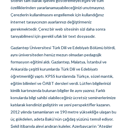
sitenin tam olarak işlevini gösteremeyeceğini ve tüm
özelliklerinden yararlanamayabileceğinizi unutmayınız.
Çerezlerin kullanılmasını engellemek için kullandığınız
internet tarayıcınızın ayarlarınızı değiştirmeniz
gerekmektedir. Çerez bir web sitesinin sizi daha sonra
tanıyabilmesi için gerekli ufak bir text dosyasıdır.
Gaziantep Üniversitesi Türk Dili ve Edebiyatı Bölümü bitirdi,
aynı üniversiteden henüz mezun olmadan pedagojik
formasyon eğitimi aldı. Gaziantep, Malatya, İstanbul ve
Ankara’da çeşitli kurumlarda Türk Dili ve Edebiyatı
öğretmenliği yaptı. KPSS kurslarında Türkçe, sözel mantık,
eğitim bilimleri ve ÖABT dersleri verdi. Lütfen bilgilerinizi
kimlik kartınızında bulunan bilgiler ile aynı yazınız. Farklı
konularda bilgi sahibi olabileceğiniz ücretsiz seminerlerimize
katılarak kendinizi geliştirin ve yeni perspektifler kazanın.
2012 yılında tamamlanan ve 190 metre yüksekliğe ulaşan bu
üç gökdelen, adeta Bakü’nün çağdaş yüzünü temsil ediyor.
Şekil itibarıyla alevi andıran kuleler, Azerbaycan’ın “Ateşler