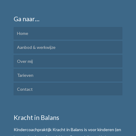
Ga naar…
Home
Aanbod & werkwijze
Over mij
Kindercoaching
Tarieven
Ik Leer Leren
Contact
Plannen en uitvoeren
Motivatie verhogen
Kracht in Balans
Weerbaar communiceren
Kindercoachpraktijk Kracht in Balans is voor kinderen (en
Werkwijze