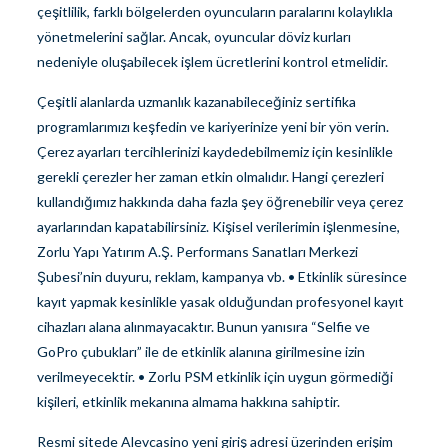
çeşitlilik, farklı bölgelerden oyuncuların paralarını kolaylıkla
yönetmelerini sağlar. Ancak, oyuncular döviz kurları
nedeniyle oluşabilecek işlem ücretlerini kontrol etmelidir.
Çeşitli alanlarda uzmanlık kazanabileceğiniz sertifika
programlarımızı keşfedin ve kariyerinize yeni bir yön verin.
Çerez ayarları tercihlerinizi kaydedebilmemiz için kesinlikle
gerekli çerezler her zaman etkin olmalıdır. Hangi çerezleri
kullandığımız hakkında daha fazla şey öğrenebilir veya çerez
ayarlarından kapatabilirsiniz. Kişisel verilerimin işlenmesine,
Zorlu Yapı Yatırım A.Ş. Performans Sanatları Merkezi
Şubesi’nin duyuru, reklam, kampanya vb. • Etkinlik süresince
kayıt yapmak kesinlikle yasak olduğundan profesyonel kayıt
cihazları alana alınmayacaktır. Bunun yanısıra “Selfie ve
GoPro çubukları” ile de etkinlik alanına girilmesine izin
verilmeyecektir. • Zorlu PSM etkinlik için uygun görmediği
kişileri, etkinlik mekanına almama hakkına sahiptir.
Resmi sitede Alevcasino yeni giriş adresi üzerinden erişim