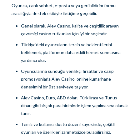
Oyuncu, canlı sohbet, e-posta veya geri bildirim formu
aracılığıyla destek ekibiyle iletişime geçebilir.
Genel olarak, Alev Casino, kalite ve çeşitlilik arayan
çevrimiçi casino tutkunları için iyi bir seçimdir.
Türkiye’deki oyuncuların tercih ve beklentilerini
belirlemek, platformun daha etkili hizmet sunmasına
yardımcı olur.
Oyuncularına sunduğu yenilikçi fırsatlar ve cazip
promosyonlarla Alev Casino, online kumarhane
deneyimini bir üst seviyeye taşıyor.
Alev Casino, Euro, ABD doları, Türk lirası ve Tunus
dinarı gibi birçok para biriminde işlem yapılmasına olanak
tanır.
Temiz ve kullanıcı dostu düzeni sayesinde, çeşitli
oyunları ve özellikleri zahmetsizce bulabilirsiniz.