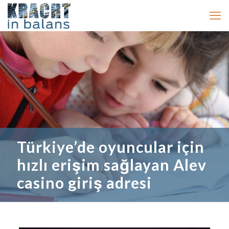
Türkiye’de oyuncular için
hızlı erişim sağlayan Alev
casino giriş adresi