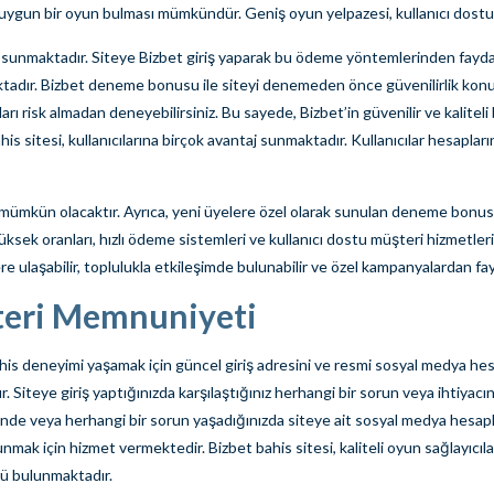
uygun bir oyun bulması mümkündür. Geniş oyun yelpazesi, kullanıcı dostu 
i sunmaktadır. Siteye Bizbet giriş yaparak bu ödeme yöntemlerinden faydal
tadır. Bizbet deneme bonusu ile siteyi denemeden önce güvenilirlik konus
risk almadan deneyebilirsiniz. Bu sayede, Bizbet’in güvenilir ve kaliteli
 sitesi, kullanıcılarına birçok avantaj sunmaktadır. Kullanıcılar hesapları
 mümkün olacaktır. Ayrıca, yeni üyelere özel olarak sunulan deneme bonu
, yüksek oranları, hızlı ödeme sistemleri ve kullanıcı dostu müşteri hizmetle
e ulaşabilir, toplulukla etkileşimde bulunabilir ve özel kampanyalardan fayd
şteri Memnuniyeti
ahis deneyimi yaşamak için güncel giriş adresini ve resmi sosyal medya hes
r. Siteye giriş yaptığınızda karşılaştığınız herhangi bir sorun veya ihtiya
ğinde veya herhangi bir sorun yaşadığınızda siteye ait sosyal medya hesaplar
ak için hizmet vermektedir. Bizbet bahis sitesi, kaliteli oyun sağlayıcılar
ürü bulunmaktadır.