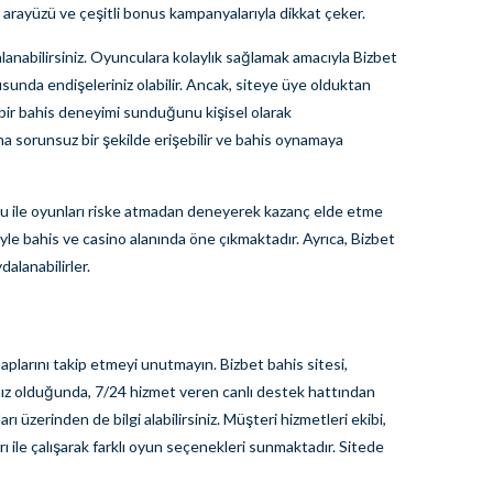
arayüzü ve çeşitli bonus kampanyalarıyla dikkat çeker.
anabilirsiniz. Oyunculara kolaylık sağlamak amacıyla Bizbet
unda endişeleriniz olabilir. Ancak, siteye üye olduktan
 bir bahis deneyimi sunduğunu kişisel olarak
na sorunsuz bir şekilde erişebilir ve bahis oynamaya
su ile oyunları riske atmadan deneyerek kazanç elde etme
riyle bahis ve casino alanında öne çıkmaktadır. Ayrıca, Bizbet
alanabilirler.
aplarını takip etmeyi unutmayın. Bizbet bahis sitesi,
cınız olduğunda, 7/24 hizmet veren canlı destek hattından
ı üzerinden de bilgi alabilirsiniz. Müşteri hizmetleri ekibi,
ı ile çalışarak farklı oyun seçenekleri sunmaktadır. Sitede