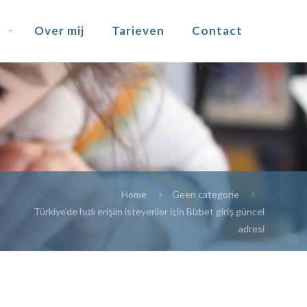
Over mij
Tarieven
Contact
Home
Geen categorie
Türkiye’de hızlı erişim isteyenler için Bizbet giriş güncel
adresi