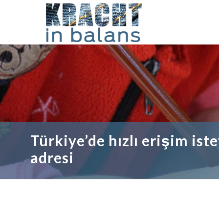
Türkiye’de hızlı erişim ist
adresi