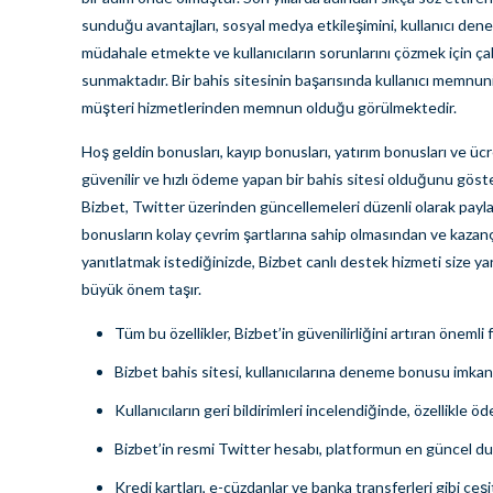
sunduğu avantajları, sosyal medya etkileşimini, kullanıcı deney
müdahale etmekte ve kullanıcıların sorunlarını çözmek için çab
sunmaktadır. Bir bahis sitesinin başarısında kullanıcı memnuniy
müşteri hizmetlerinden memnun olduğu görülmektedir.
Hoş geldin bonusları, kayıp bonusları, yatırım bonusları ve ücre
güvenilir ve hızlı ödeme yapan bir bahis sitesi olduğunu göste
Bizbet, Twitter üzerinden güncellemeleri düzenli olarak paylaşır
bonusların kolay çevrim şartlarına sahip olmasından ve kazanç
yanıtlatmak istediğinizde, Bizbet canlı destek hizmeti size yar
büyük önem taşır.
Tüm bu özellikler, Bizbet’in güvenilirliğini artıran önemli 
Bizbet bahis sitesi, kullanıcılarına deneme bonusu imkan
Kullanıcıların geri bildirimleri incelendiğinde, özellikl
Bizbet’in resmi Twitter hesabı, platformun en güncel duyur
Kredi kartları, e-cüzdanlar ve banka transferleri gibi çeş