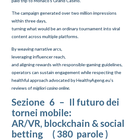
paid trip to Monaco’s Grand Casino.
The campaign generated over two million impressions
within three days,
turning what would be an ordinary tournament into viral
content across multiple platforms.
By weaving narrative arcs,
leveraging influencer reach,
and aligning rewards with responsible‐gaming guidelines,
operators can sustain engagement while respecting the
healthful approach advocated by HealthyAgeng.eu’s
reviews of
migliori casino online
.
Sezione 6 – Il futuro dei
tornei mobile:
AR/VR, blockchain & social
betting ( 380 parole )