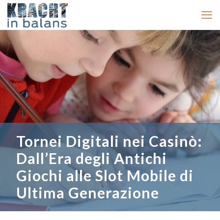
Tornei Digitali nei Casinò:
Dall’Era degli Antichi
Giochi alle Slot Mobile di
Ultima Generazione