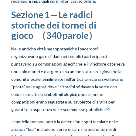
recensioni imparziali sui migliori casino online.
Sezione 1 — Le radici
storiche dei tornei di
gioco ( 340 parole )
Nelle antiche città mesopotamiche i sacerdoti
organizzavano gare di dadi nei templi: i partecipanti
puntavano su combinazioni specifiche e il vincitore otteneva
non solo monete d’argento ma anche status religioso nella
comunità locale. Similmente nell’antica Grecia si svolgevano
“pilota” nelle agorà dove i cittadini sfidavano la sorte con
cubuli marcati da simboli mitologici; queste prime
competizioni erano registrate su tavolette di argilla per
garantire trasparenza nelle scommesse pubbliche.^2
Il modello romano portò la dimensione spettacolare nelle
arene: i “ludi” includono corse di carri ma anche tornei di