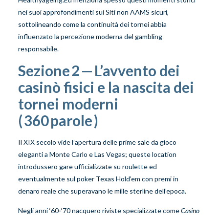
nei suoi approfondimenti sui Siti non AAMS sicuri,
sottolineando come la continuità dei tornei abbia
influenzato la percezione moderna del gambling
responsabile.
Sezione 2 — L’avvento dei
casinò fisici e la nascita dei
tornei moderni
( 360 parole )
Il XIX secolo vide l’apertura delle prime sale da gioco
eleganti a Monte Carlo e Las Vegas; queste location
introdussero gare ufficializzate su roulette ed
eventualmente sul poker Texas Hold’em con premi in
denaro reale che superavano le mille sterline dell’epoca.
Negli anni ‘60‑‘70 nacquero riviste specializzate come
Casino