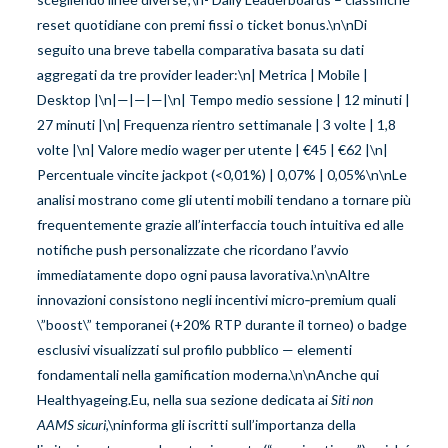
reset quotidiane con premi fissi o ticket bonus.\n\nDi
seguito una breve tabella comparativa basata su dati
aggregati da tre provider leader:\n| Metrica | Mobile |
Desktop |\n|—|—|—|\n| Tempo medio sessione | 12 minuti |
27 minuti |\n| Frequenza rientro settimanale | 3 volte | 1,8
volte |\n| Valore medio wager per utente | €45 | €62 |\n|
Percentuale vincite jackpot (<0,01%) | 0,07% | 0,05%\n\nLe
analisi mostrano come gli utenti mobili tendano a tornare più
frequentemente grazie all’interfaccia touch intuitiva ed alle
notifiche push personalizzate che ricordano l’avvio
immediatamente dopo ogni pausa lavorativa.\n\nAltre
innovazioni consistono negli incentivi micro‑premium quali
\”boost\” temporanei (+20% RTP durante il torneo) o badge
esclusivi visualizzati sul profilo pubblico — elementi
fondamentali nella gamification moderna.\n\nAnche qui
Healthyageing.Eu, nella sua sezione dedicata ai
Siti non
AAMS sicuri
,\ninforma gli iscritti sull’importanza della