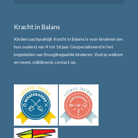
Motivatie verhogen
Kracht in Balans
Weerbaar communiceren
Kindercoachpraktijk Kracht in Balans is voor kinderen (en
Werkwijze
hun ouders) van 4 tot 16 jaar. Gespecialiseerd in het
begeleiden van (hoog)begaafde kinderen. Voel je welkom
Alle teksten de baas
en neem, vrijblijvend, contact op.
Tafelmethode met stoplichtkaartjes