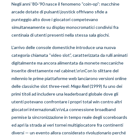
Negli anni ’80‑’90 nasce il fenomeno “coin‑op”: macchine
arcade dotate di pulsanti joystick offrivano sfide a
punteggio alto dove i giocatori competevano
simultaneamente su display monocromatici condivisi fra
centinaia di utenti presenti nella stessa sala giochi.
L’arrivo delle console domestiche introduce una nuova
categoria chiamata “video slot”, caratterizzata da rulli animati
digitalmente ma ancora alimentata da monete meccaniche
inserite direttamente nel cabinet.\n\nCon lo slittare del
milennio le prime piattaforme web lanciarono versioni online
delle classiche slot three‑reel:
Mega Reel
(1999) fu uno dei
primi titoli ad includere una leaderboard globale dove gli
utenti potevano confrontare i propri total win contro altri
giocatori internazionali.\n\nLa connessione broadband
permise la sincronizzazione in tempo reale degli scoreboards
ed aprì la strada ai veri tornei multigiocatore fra continenti
diversi — un evento allora considerato rivoluzionario perché