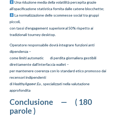
Una riduzione media della volatilità percepita grazie
all’opacificazione statistica fornita dalle catene blocchette;
La normalizzazione delle scommesse social tra gruppі
piccoli,
con tassi d’engagement superiorи al 50 % rispetto ai
tradizionali tourney desktop.
Operatore responsabile dovrà integrare funzioni anti
dipendenza –
come limiti automatic​ di perdita giornaliera gestibili
direttamente dall’interfaccia wallet –
per mantenere coerenza con lo standard etico promosso dai
recensori indipendenti
di
HealthyAgeинг​.Eu
, specializzati nella valutazione
approfondita
Conclusione — ( 180
parole )