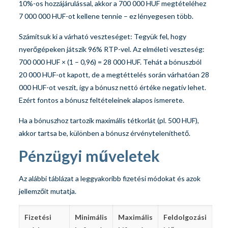
10%-os hozzájárulással, akkor a 700 000 HUF megtételéhez
7 000 000 HUF-ot kellene tennie – ez lényegesen több.
Számítsuk ki a várható veszteséget: Tegyük fel, hogy
nyerőgépeken játszik 96% RTP-vel. Az elméleti veszteség:
700 000 HUF × (1 – 0,96) = 28 000 HUF. Tehát a bónuszból
20 000 HUF-ot kapott, de a megtéttelés során várhatóan 28
000 HUF-ot veszít, így a bónusz nettó értéke negatív lehet.
Ezért fontos a bónusz feltételeinek alapos ismerete.
Ha a bónuszhoz tartozik maximális tétkorlát (pl. 500 HUF),
akkor tartsa be, különben a bónusz érvényteleníthető.
Pénzügyi műveletek
Az alábbi táblázat a leggyakoribb fizetési módokat és azok
jellemzőit mutatja.
Fizetési
Minimális
Maximális
Feldolgozási