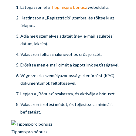
Látogasson el a
Tippmixpro bónusz
weboldalra.
Kattintson a „Regisztráció” gombra, és töltse ki az
űrlapot.
Adja meg személyes adatait (név, e-mail, születési
dátum, lakcím).
Válasszon felhasználónevet és erős jelszót.
Erősítse meg e-mail címét a kapott link segítségével.
Végezze el a személyazonosság-ellenőrzést (KYC)
dokumentumok feltöltésével.
Lépjen a „Bónusz” szakaszra, és aktiválja a bónuszt.
Válasszon fizetési módot, és teljesítse a minimális
befizetést.
Tippmixpro bónusz