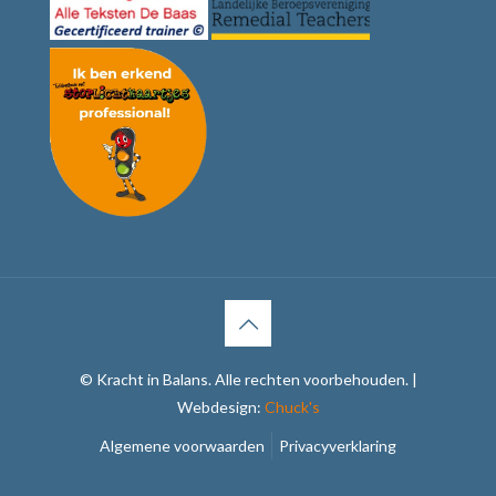
© Kracht in Balans. Alle rechten voorbehouden. |
Webdesign:
Chuck's
Algemene voorwaarden
Privacyverklaring