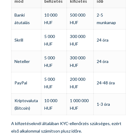
mód
befizetés
kifizetés
idő
Banki
10 000
500 000
2-5
átutalás
HUF
HUF
munkanap
5 000
300 000
Skrill
24 óra
HUF
HUF
5 000
300 000
Neteller
24 óra
HUF
HUF
5 000
200 000
PayPal
24-48 óra
HUF
HUF
Kriptovaluta
10 000
1 000 000
1-3 óra
(Bitcoin)
HUF
HUF
A kifizetéseknél általában KYC-ellenőrzés szükséges, ezért
első alkalommal számítson plusz időre.