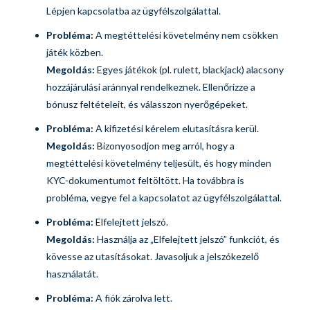
Lépjen kapcsolatba az ügyfélszolgálattal.
Probléma:
A megtéttelési követelmény nem csökken
játék közben.
Megoldás:
Egyes játékok (pl. rulett, blackjack) alacsony
hozzájárulási aránnyal rendelkeznek. Ellenőrizze a
bónusz feltételeit, és válasszon nyerőgépeket.
Probléma:
A kifizetési kérelem elutasításra kerül.
Megoldás:
Bizonyosodjon meg arról, hogy a
megtéttelési követelmény teljesült, és hogy minden
KYC-dokumentumot feltöltött. Ha továbbra is
probléma, vegye fel a kapcsolatot az ügyfélszolgálattal.
Probléma:
Elfelejtett jelszó.
Megoldás:
Használja az „Elfelejtett jelszó” funkciót, és
kövesse az utasításokat. Javasoljuk a jelszókezelő
használatát.
Probléma:
A fiók zárolva lett.