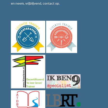
en neem, vrijblijvend, contact op.
Tafelmethode met stoplichtkaartjes