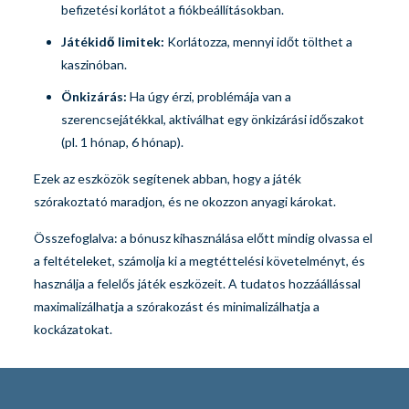
befizetési korlátot a fiókbeállításokban.
Játékidő limitek:
Korlátozza, mennyi időt tölthet a
kaszinóban.
Önkizárás:
Ha úgy érzi, problémája van a
szerencsejátékkal, aktiválhat egy önkizárási időszakot
(pl. 1 hónap, 6 hónap).
Ezek az eszközök segítenek abban, hogy a játék
szórakoztató maradjon, és ne okozzon anyagi károkat.
Összefoglalva: a bónusz kihasználása előtt mindig olvassa el
a feltételeket, számolja ki a megtéttelési követelményt, és
használja a felelős játék eszközeit. A tudatos hozzáállással
maximalizálhatja a szórakozást és minimalizálhatja a
kockázatokat.