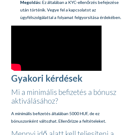
Megoldás:
Ez általában a KYC-ellenőrzés befejezése
után történik. Vegye fel a kapcsolatot az
ügyfélszolgálattal a folyamat felgyorsítása érdekében.
Gyakori kérdések
Mi a minimális befizetés a bónusz
aktiválásához?
A minimális befizetés általában 5000 HUF, de ez
bónuszonként változhat. Ellenőrizze a feltételeket.
Mennyi idő alatt kell teljesíteni a