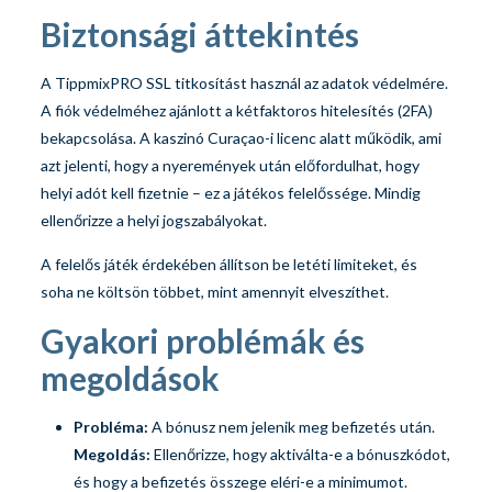
Biztonsági áttekintés
A TippmixPRO SSL titkosítást használ az adatok védelmére.
A fiók védelméhez ajánlott a kétfaktoros hitelesítés (2FA)
bekapcsolása. A kaszinó Curaçao-i licenc alatt működik, ami
azt jelenti, hogy a nyeremények után előfordulhat, hogy
helyi adót kell fizetnie – ez a játékos felelőssége. Mindig
ellenőrizze a helyi jogszabályokat.
A felelős játék érdekében állítson be letéti limiteket, és
soha ne költsön többet, mint amennyit elveszíthet.
Gyakori problémák és
megoldások
Probléma:
A bónusz nem jelenik meg befizetés után.
Megoldás:
Ellenőrizze, hogy aktiválta-e a bónuszkódot,
és hogy a befizetés összege eléri-e a minimumot.