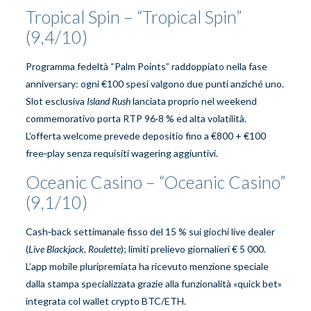
Tropical Spin – “Tropical Spin”
(9,4/10)
Programma fedeltà “Palm Points” raddoppiato nella fase
anniversary: ogni €100 spesi valgono due punti anziché uno.
Slot esclusiva
Island Rush
lanciata proprio nel weekend
commemorativo porta RTP 96·8 % ed alta volatilità.
L’offerta welcome prevede depositio fino a €800 + €100
free‑play senza requisiti wagering aggiuntivi.
Oceanic Casino – “Oceanic Casino”
(9,1/10)
Cash‑back settimanale fisso del 15 % sui giochi live dealer
(
Live Blackjack
,
Roulette
); limiti prelievo giornalieri € 5 000.
L’app mobile pluripremiata ha ricevuto menzione speciale
dalla stampa specializzata grazie alla funzionalità «quick bet»
integrata col wallet crypto BTC/ETH.