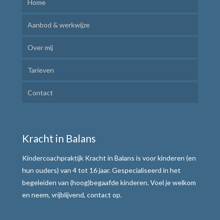
Home
Aanbod & werkwijze
Over mij
Kindercoaching
Tarieven
Ik Leer Leren
Contact
Plannen en uitvoeren
Motivatie verhogen
Kracht in Balans
Weerbaar communiceren
Kindercoachpraktijk Kracht in Balans is voor kinderen (en
Werkwijze
hun ouders) van 4 tot 16 jaar. Gespecialiseerd in het
begeleiden van (hoog)begaafde kinderen. Voel je welkom
Alle teksten de baas
en neem, vrijblijvend, contact op.
Tafelmethode met stoplichtkaartjes