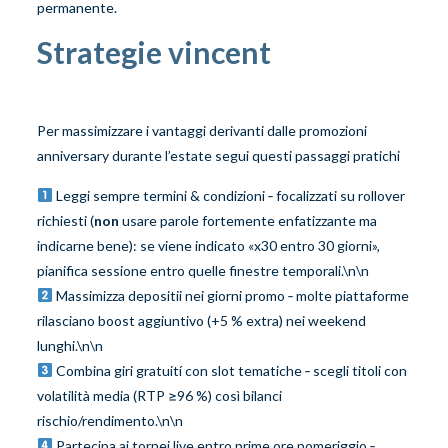
permanente.​
Strategie vincent​⁠⁠​​⁠⁠​‌​​‌​​‌⁠️​⁦ ⁩⁦⁦⁦⁦⁣⁣⁣⁢ ⁤⁡‍‍‍‌‍‌‌‌‌⁣ ⁢⁣ ‌ ‌ ‌ ‌ ‍ ‍ ‍ ‌ ‌‌‍‌‌‌‍‎‏‏‏‏‏‏ ‎‎‎‎ ‎ ‎‎ ‎ ‎‎ ‏‏ ‏‏‏ ‏‏ ‏ ‏ ‏‪‪‪‪‪
‪‪‪ ‪ ‪
Per massimizzare i vantaggi derivanti dalle promozioni
anniversary durante l’estate segui questi passaggi pratic­hi​
Leggi sempre termini & condizioni ‑ focalizzati su rollover
richiesti (
non
usare parole fortemente enfatizzante ma
indicarne bene): se viene indicato «x30 entro 30 giorni»,
pianifica sessione entro quelle finestre temporali.\n\n
Massimizza depositii nei giorni promo ‑ molte piattaforme
rilasciano boost aggiuntivo (+5 % extra) nei weekend
lunghi.\n\n
Combina giri gratuití con slot tematiche ‑ scegli titoli con
volatilità media (RTP ≥96 %) così bilanci
rischio/rendimento.\n\n
Partecipa ai tornei live entro prime ore pomeriggio ‑