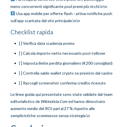
meno concorrenti significan­te pool premi più ricchi.\n\n
Usa app mobile per offerte flash ‑ attiva notifiche push
sull’app scaricata dal sito principale.\n\n
Checklist rapida
[ ] Verifica data scadenza promo
[ ] Calcola importo netto necessario post‐rollover
[ ] Imposta limite perdita giornaliero (€ 200 consigliati)
[ ] Controlla saldo wallet crypto se previsto dal casino
[ ] Raccogli screenshot conferma credito ricevuto
Le linee guida qui presentate sono state validate dal team
editorialistico de
Wikino­ticia​.Com
ed hanno dimostrato
aumento medio del ROI pari al 27 % rispetto alle
semplicistiche scommesse senza strategia.\n