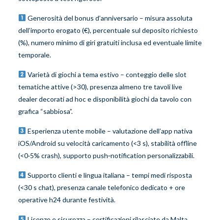
Generosità del bonus d’anniversario – misura assoluta
dell’importo erogato (€), percentuale sul deposito richiesto
(%), numero minimo di giri gratuiti inclusa ed eventuale limite
temporale.
Varietà di giochi a tema estivo – conteggio delle slot
tematiche attive (>30), presenza almeno tre tavoli live
dealer decorati ad hoc e disponibilità giochi da tavolo con
grafica “sabbiosa”.
Esperienza utente mobile – valutazione dell’app nativa
iOS/Android su velocità caricamento (<3 s), stabilità offline
(<0·5% crash), supporto push‑notification personalizzabili.
Supporto clienti e lingua italiana – tempi medi risposta
(<30 s chat), presenza canale telefonico dedicato + ore
operative h24 durante festività.
Licenze e sicurezza – certificazioni rilasciate da Malta