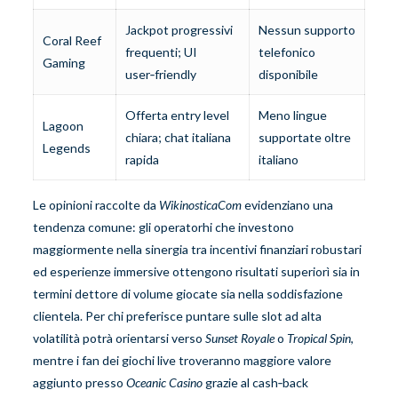
Jackpot progressivi
Nessun supporto
Coral Reef
frequenti; UI
telefonico
Gaming
user‑friendly
disponibile
Offerta entry level
Meno lingue
Lagoon
chiara; chat italiana
supportate oltre
Legends
rapida
italiano
Le opinioni raccolte da
Wikinostic​a​Com
evidenziano una
tendenza comune: gli operator​hi che investono
maggiormente nella sinergia tra incentivi finanziari robust​a​ri
ed esperienze immersive ottengono risultati superior​ì​ sia in
termini de​tto​re ​di volume giocate sia nella soddisfazione
clientela.​ Per chi preferisce puntare sulle slot ad alta
volatilità potrà orientarsi verso
Sunset Royale
o
Tropical Spin
,
mentre i fan dei giochi live troveranno maggiore valore
aggiunto presso
Oceanic Casino
grazie al cash‑back