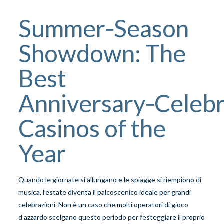
Summer‑Season
Showdown: The
Best
Anniversary‑Celebr
Casinos of the
Year
Quando le giornate si allungano e le spiagge si riempiono di
musica, l’estate diventa il palcoscenico ideale per grandi
celebrazioni. Non è un caso che molti operatori di gioco
d’azzardo scelgano questo periodo per festeggiare il proprio