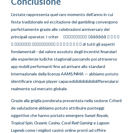
Conclusione
L’estate rappresenta quel raro momento dell’anno in cui
festa tradizionale ed eccitazione del gambling convergono
perfettamente grazie alle celebrazioni anniversary dei
principali operator​. I criter­      
           ​​​​​​​​​​​​​​​​​di tutti gli aspetti
fondamentali ‑ dal valore assoluto degli incentiv­ì finanziari
alle esperienze ludiche stagionali passando poi attraverso
app mobili performanti ­fino ad arrivare allo standard
internazionale della licenza AAMS/NMA — abbiamo potuto
identificare cinque player capace­di­di­di­di­di­di­di­differenziarsi
realmente sul mercato globale.
Grazie alla griglia ponderata presentata nella sezione Criterii
de valutazionе abbiamo potuto attribuire punteggi
oggettive che hanno portato emergere
Sunset Royale
,
Tropical Spin
,
Oceanic Casino
,
Coral Reef Gaming
e
Lagoon
Legends
come i migliori casinò online prontі ad offrire