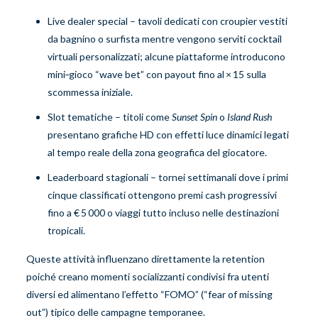
Live dealer special – tavoli dedicati con croupier vestiti
da bagnino o surfista mentre vengono serviti cocktail
virtuali personalizzati; alcune piattaforme introducono
mini‑gioco “wave bet” con payout fino al × 15 sulla
scommessa iniziale.
Slot tematiche – titoli come
Sunset Spin
o
Island Rush
presentano grafiche HD con effetti luce dinamici legati
al tempo reale della zona geografica del giocatore.
Leaderboard stagionali – tornei settimanali dove i primi
cinque classificati ottengono premi cash progressivi
fino a € 5 000 o viaggi tutto incluso nelle destinazioni
tropicali.
Queste attività influenzano direttamente la retention
poiché creano momenti socializzanti condivisi fra utenti
diversi ed alimentano l’effetto “FOMO” (“fear of missing
out”) tipico delle campagne temporanee.