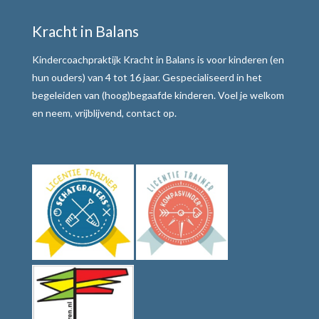
Kracht in Balans
Weerbaar communiceren
Kindercoachpraktijk Kracht in Balans is voor kinderen (en
Werkwijze
hun ouders) van 4 tot 16 jaar. Gespecialiseerd in het
begeleiden van (hoog)begaafde kinderen. Voel je welkom
Alle teksten de baas
en neem, vrijblijvend, contact op.
Tafelmethode met stoplichtkaartjes