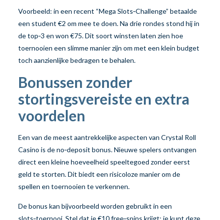
Voorbeeld: in een recent “Mega Slots‑Challenge” betaalde
een student €2 om mee te doen. Na drie rondes stond hij in
de top‑3 en won €75. Dit soort winsten laten zien hoe
toernooien een slimme manier zijn om met een klein budget
toch aanzienlijke bedragen te behalen.
Bonussen zonder
stortingsvereiste en extra
voordelen
Een van de meest aantrekkelijke aspecten van Crystal Roll
Casino is de no‑deposit bonus. Nieuwe spelers ontvangen
direct een kleine hoeveelheid speeltegoed zonder eerst
geld te storten. Dit biedt een risicoloze manier om de
spellen en toernooien te verkennen.
De bonus kan bijvoorbeeld worden gebruikt in een
slots‑toernooi. Stel dat je €10 free‑spins krijgt; je kunt deze