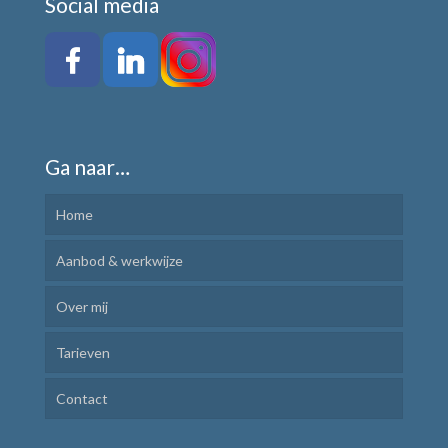
Social media
Ga naar…
Home
Aanbod & werkwijze
Over mij
Kindercoaching
Tarieven
Ik Leer Leren
Contact
Plannen en uitvoeren
Motivatie verhogen