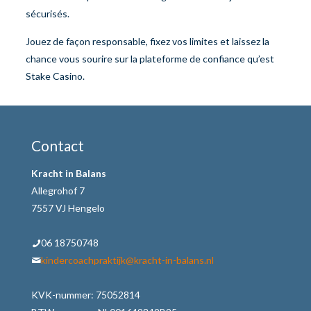
sécurisés.
Jouez de façon responsable, fixez vos limites et laissez la
chance vous sourire sur la plateforme de confiance qu’est
Stake Casino.
Contact
Kracht in Balans
Allegrohof 7
7557 VJ Hengelo
06 18750748
kindercoachpraktijk@kracht-in-balans.nl
KVK-nummer: 75052814