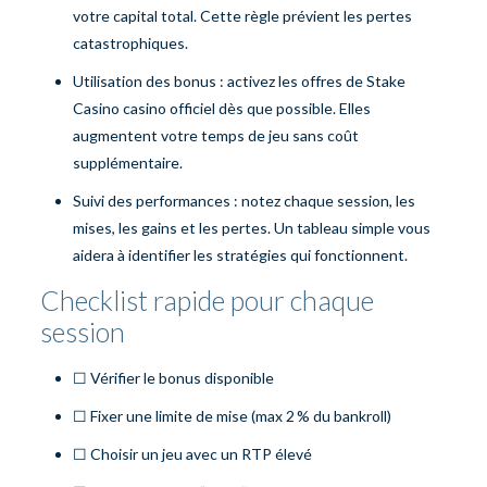
votre capital total. Cette règle prévient les pertes
catastrophiques.
Utilisation des bonus : activez les offres de Stake
Casino casino officiel dès que possible. Elles
augmentent votre temps de jeu sans coût
supplémentaire.
Suivi des performances : notez chaque session, les
mises, les gains et les pertes. Un tableau simple vous
aidera à identifier les stratégies qui fonctionnent.
Checklist rapide pour chaque
session
☐ Vérifier le bonus disponible
☐ Fixer une limite de mise (max 2 % du bankroll)
☐ Choisir un jeu avec un RTP élevé