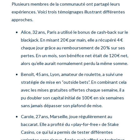
Plusieurs membres de la communauté ont partagé leurs
expériences. Voici trois témoignages illustrant différentes
approches.
Alice, 32 ans, Paris a utilisé le bonus de cash‑back sur le
blackjack. En misant 20 € par main, elle a récupéré 4 €
chaque jour grâce au remboursement de 20 % sur ses
pertes. En un mois, son bénéfice net était de 120 € net,
alors qu’elle aurait normalement perdu la même somme.
Benoît, 45 ans, Lyon, amateur de roulette, a suivi une
stratégie de mise en “outside bets”. En combinant cela
avec les mises gratuites offertes chaque semaine, il a
pu doubler son capital initial de 100 € en six semaines
sans jamais dépasser son plafond de mise.
Carole, 27 ans, Marseille, joue régulièrement au
baccarat. Elle a profité du « play‑for‑free » de Stake
Casino, ce qui lui a permis de tester différentes
variantes sans risque. Après avoir affiné sa technique,