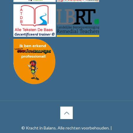
© Kracht in Balans. Alle rechten voorbehouden. |