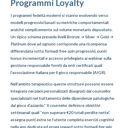
Programmi Loyalty
I programmi fedeltà moderni si stanno evolvendo verso
modelli progressivi basati su metriche comportamentali
anziché semplicemente sul volume monetario depositato.
Un tipico schema prevede livelli Bronze → Silver → Gold →
Platinum dove ad ognuno corrisponde una ricompensa
differenziata sotto formadi free spin progressivi, punti
bonus incrementali e accesso privilegiato ai webinar sulla
gestione responsabile forniti da enti certificati quali
l’associazione italiana per il gioco responsabile (AIGR).
Nell’ambito terapeutico queste strutture possono essere
integrate nei piani personalizzati disegnati dai counsellor
specializzati nel trattamento delle dipendenze patologiche
dal gioco d’azzardo.“ Il counselor definisce obiettivi
settimanali quali “non superare €20 totali perdite nette”,
assegna punti extra se l’utente completa esercizi cognitivi
nella app dedicata ed eroga reward sotto formadi
free spin