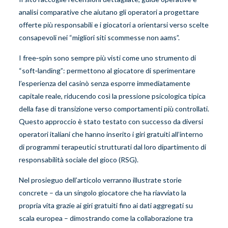
analisi comparative che aiutano gli operatori a progettare
offerte più responsabili e i giocatori a orientarsi verso scelte
consapevoli nei “migliori siti scommesse non aams”.
I free‑spin sono sempre più visti come uno strumento di
“soft‑landing”: permettono al giocatore di sperimentare
l’esperienza del casinò senza esporre immediatamente
capitale reale, riducendo così la pressione psicologica tipica
della fase di transizione verso comportamenti più controllati.
Questo approccio è stato testato con successo da diversi
operatori italiani che hanno inserito i giri gratuiti all’interno
di programmi terapeutici strutturati dal loro dipartimento di
responsabilità sociale del gioco (RSG).
Nel prosieguo dell’articolo verranno illustrate storie
concrete – da un singolo giocatore che ha riavviato la
propria vita grazie ai giri gratuiti fino ai dati aggregati su
scala europea – dimostrando come la collaborazione tra