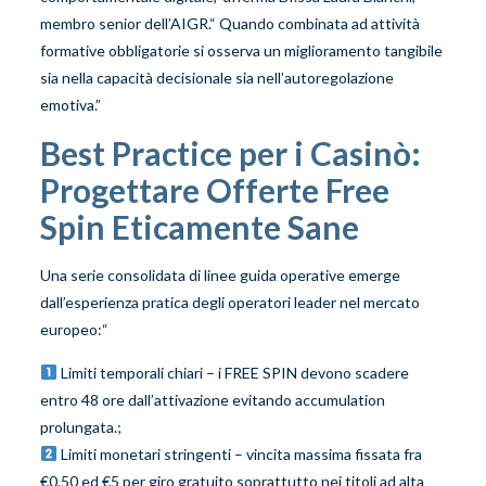
membro senior dell’AIGR.“ Quando combinata ad attività
formative obbligatorie si osserva un miglioramento tangibile
sia nella capacità decisionale sia nell’autoregolazione
emotiva.”
Best Practice per i Casinò:
Progettare Offerte Free
Spin Eticamente Sane
Una serie consolidata di linee guida operative emerge
dall’esperienza pratica degli operatori leader nel mercato
europeo:“
Limiti temporali chiari – i FREE SPIN devono scadere
entro 48 ore dall’attivazione evitando accumulation
prolungata.;
Limiti monetari stringenti – vincita massima fissata fra
€0,50 ed €5 per giro gratuito soprattutto nei titoli ad alta