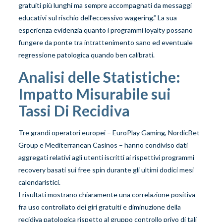
gratuiti più lunghi ma sempre accompagnati da messaggi
educativi sul rischio dell’eccessivo wagering.” La sua
esperienza evidenzia quanto i programmi loyalty possano
fungere da ponte tra intrattenimento sano ed eventuale
regressione patologica quando ben calibrati.
Analisi delle Statistiche:
Impatto Misurabile sui
Tassi Di Recidiva
Tre grandi operatori europei – EuroPlay Gaming, NordicBet
Group e Mediterranean Casinos – hanno condiviso dati
aggregati relativi agli utenti iscritti ai rispettivi programmi
recovery basati sui free spin durante gli ultimi dodici mesi
calendaristici.
I risultati mostrano chiaramente una correlazione positiva
fra uso controllato dei giri gratuiti e diminuzione della
recidiva patologica rispetto al gruppo controllo privo di tali