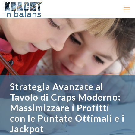
Strategia Avanzate al
Tavolo di Craps Moderno:
Massimizzare i Profitti
con le Puntate Ottimali e i
Jackpot