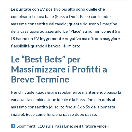
Le puntate con EV positivo più alto sono quelle che
combinano la linea base (Pass o Don’t Pass) con le odds
massime consentite dal tavolo; queste riducono il margine
della casa quasi ad azzerarlo. Le “Place” su numeri come il 6 o
l’8 hanno un EV leggermente negativo ma offrono maggiore
flessibilità quando il bankroll è limitato.
Le “Best Bets” per
Massimizzare i Profitti a
Breve Termine
Per chi vuole guadagnare rapidamente mantenendo bassa la
varianza, la combinazione ideale è la Pass Line con odds al
massimo consentito (di solito fino al 3x o 5x della puntata
iniziale). Ecco come funziona passo dopo passo:
Scommetti €10 sulla Pass Line; se il tiratore vince il