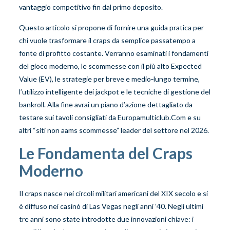
vantaggio competitivo fin dal primo deposito.
Questo articolo si propone di fornire una guida pratica per
chi vuole trasformare il craps da semplice passatempo a
fonte di profitto costante. Verranno esaminati i fondamenti
del gioco moderno, le scommesse con il più alto Expected
Value (EV), le strategie per breve e medio‑lungo termine,
l’utilizzo intelligente dei jackpot e le tecniche di gestione del
bankroll. Alla fine avrai un piano d’azione dettagliato da
testare sui tavoli consigliati da Europamulticlub.Com e su
altri “siti non aams scommesse” leader del settore nel 2026.
Le Fondamenta del Craps
Moderno
Il craps nasce nei circoli militari americani del XIX secolo e si
è diffuso nei casinò di Las Vegas negli anni ’40. Negli ultimi
tre anni sono state introdotte due innovazioni chiave: i