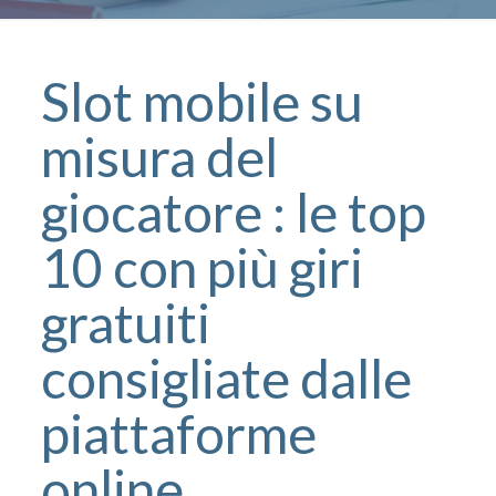
Slot mobile su
misura del
giocatore : le top
10 con più giri
gratuiti
consigliate dalle
piattaforme
online