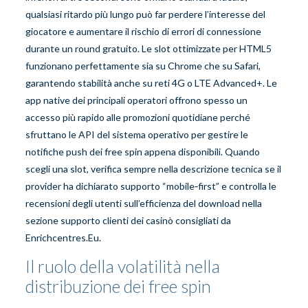
qualsiasi ritardo più lungo può far perdere l’interesse del
giocatore e aumentare il rischio di errori di connessione
durante un round gratuito. Le slot ottimizzate per HTML5
funzionano perfettamente sia su Chrome che su Safari,
garantendo stabilità anche su reti 4G o LTE Advanced+. Le
app native dei principali operatori offrono spesso un
accesso più rapido alle promozioni quotidiane perché
sfruttano le API del sistema operativo per gestire le
notifiche push dei free spin appena disponibili. Quando
scegli una slot, verifica sempre nella descrizione tecnica se il
provider ha dichiarato supporto “mobile‑first” e controlla le
recensioni degli utenti sull’efficienza del download nella
sezione supporto clienti dei casinò consigliati da
Enrichcentres.Eu.
Il ruolo della volatilità nella
distribuzione dei free spin