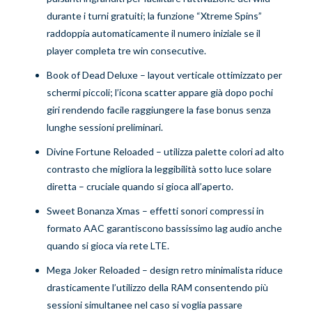
durante i turni gratuiti; la funzione “Xtreme Spins”
raddoppia automaticamente il numero iniziale se il
player completa tre win consecutive.
Book of Dead Deluxe – layout verticale ottimizzato per
schermi piccoli; l’icona scatter appare già dopo pochi
giri rendendo facile raggiungere la fase bonus senza
lunghe sessioni preliminari.
Divine Fortune Reloaded – utilizza palette colori ad alto
contrasto che migliora la leggibilità sotto luce solare
diretta – cruciale quando si gioca all’aperto.
Sweet Bonanza Xmas – effetti sonori compressi in
formato AAC garantiscono bassissimo lag audio anche
quando si gioca via rete LTE.
Mega Joker Reloaded – design retro minimalista riduce
drasticamente l’utilizzo della RAM consentendo più
sessioni simultanee nel caso si voglia passare