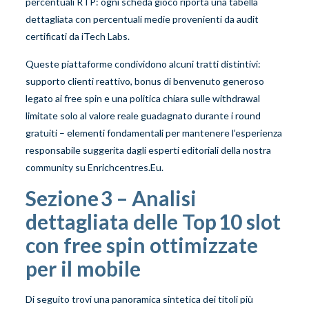
percentuali RTP: ogni scheda gioco riporta una tabella
dettagliata con percentuali medie provenienti da audit
certificati da iTech Labs.
Queste piattaforme condividono alcuni tratti distintivi:
supporto clienti reattivo, bonus di benvenuto generoso
legato ai free spin e una politica chiara sulle withdrawal
limitate solo al valore reale guadagnato durante i round
gratuiti – elementi fondamentali per mantenere l’esperienza
responsabile suggerita dagli esperti editoriali della nostra
community su Enrichcentres.Eu.
Sezione 3 – Analisi
dettagliata delle Top 10 slot
con free spin ottimizzate
per il mobile
Di seguito trovi una panoramica sintetica dei titoli più