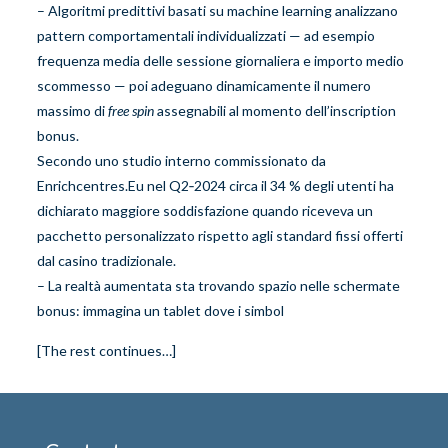
– Algoritmi predittivi basati su machine learning analizzano
pattern comportamentali individualizzati — ad esempio
frequenza media delle sessione giornaliera e importo medio
scommesso — poi adeguano dinamicamente il numero
massimo di
free spin
assegnabili al momento dell’inscription
bonus.
Secondo uno studio interno commissionato da
Enrichcentres.Eu nel Q2‑2024 circa il 34 % degli utenti ha
dichiarato maggiore soddisfazione quando riceveva un
pacchetto personalizzato rispetto agli standard fissi offerti
dal casino tradizionale.
– La realtà aumentata sta trovando spazio nelle schermate
bonus: immagina un tablet dove i simbol
[The rest continues…]