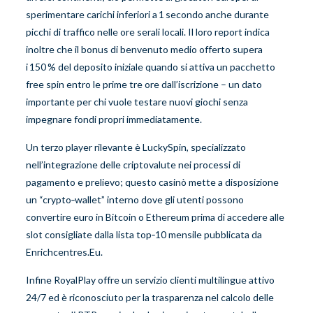
sperimentare carichi inferiori a 1 secondo anche durante
picchi di traffico nelle ore serali locali. Il loro report indica
inoltre che il bonus di benvenuto medio offerto supera
i 150 % del deposito iniziale quando si attiva un pacchetto
free spin entro le prime tre ore dall’iscrizione – un dato
importante per chi vuole testare nuovi giochi senza
impegnare fondi propri immediatamente.
Un terzo player rilevante è LuckySpin, specializzato
nell’integrazione delle criptovalute nei processi di
pagamento e prelievo; questo casinò mette a disposizione
un “crypto‑wallet” interno dove gli utenti possono
convertire euro in Bitcoin o Ethereum prima di accedere alle
slot consigliate dalla lista top‑10 mensile pubblicata da
Enrichcentres.Eu.
Infine RoyalPlay offre un servizio clienti multilingue attivo
24/7 ed è riconosciuto per la trasparenza nel calcolo delle