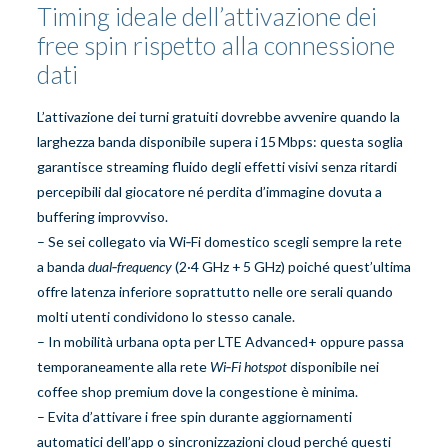
Timing ideale dell’attivazione dei
free spin rispetto alla connessione
dati
L’attivazione dei turni gratuiti dovrebbe avvenire quando la
larghezza banda disponibile supera i 15 Mbps: questa soglia
garantisce streaming fluido degli effetti visivi senza ritardi
percepibili dal giocatore né perdita d’immagine dovuta a
buffering improvviso.
– Se sei collegato via Wi‑Fi domestico scegli sempre la rete
a banda
dual‑frequency
(2·4 GHz + 5 GHz) poiché quest’ultima
offre latenza inferiore soprattutto nelle ore serali quando
molti utenti condividono lo stesso canale.
– In mobilità urbana opta per LTE Advanced+ oppure passa
temporaneamente alla rete
Wi‑Fi hotspot
disponibile nei
coffee shop premium dove la congestione è minima.
– Evita d’attivare i free spin durante aggiornamenti
automatici dell’app o sincronizzazioni cloud perché questi