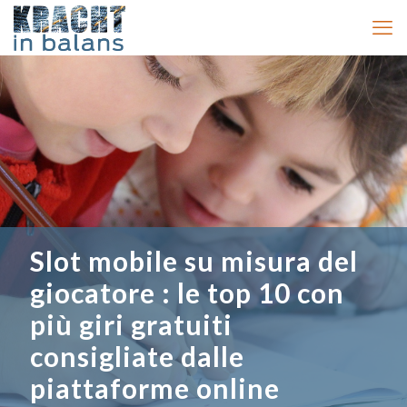
Slot mobile su misura del
giocatore : le top 10 con
più giri gratuiti
consigliate dalle
piattaforme online