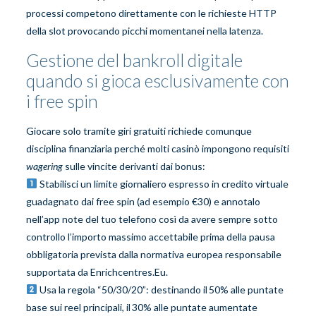
processi competono direttamente con le richieste HTTP
della slot provocando picchi momentanei nella latenza.
Gestione del bankroll digitale
quando si gioca esclusivamente con
i free spin
Giocare solo tramite giri gratuiti richiede comunque
disciplina finanziaria perché molti casinò impongono requisiti
wagering
sulle vincite derivanti dai bonus:
Stabilisci un limite giornaliero espresso in credito virtuale
guadagnato dai free spin (ad esempio €30) e annotalo
nell’app note del tuo telefono così da avere sempre sotto
controllo l’importo massimo accettabile prima della pausa
obbligatoria prevista dalla normativa europea responsabile
supportata da Enrichcentres.Eu.
Usa la regola “50/30/20”: destinando il 50% alle puntate
base sui reel principali, il 30% alle puntate aumentate