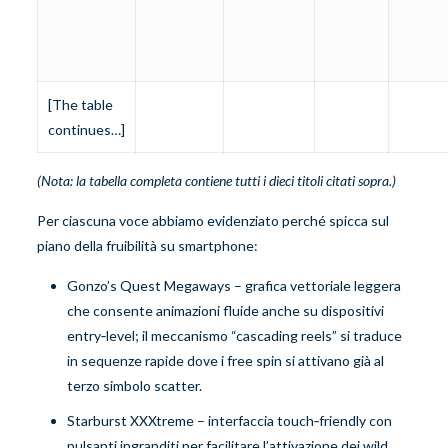
[The table
continues…]
(Nota: la tabella completa contiene tutti i dieci titoli citati sopra.)
Per ciascuna voce abbiamo evidenziato perché spicca sul
piano della fruibilità su smartphone:
Gonzo’s Quest Megaways – grafica vettoriale leggera
che consente animazioni fluide anche su dispositivi
entry‑level; il meccanismo “cascading reels” si traduce
in sequenze rapide dove i free spin si attivano già al
terzo simbolo scatter.
Starburst XXXtreme – interfaccia touch‑friendly con
pulsanti ingranditi per facilitare l’attivazione dei wild