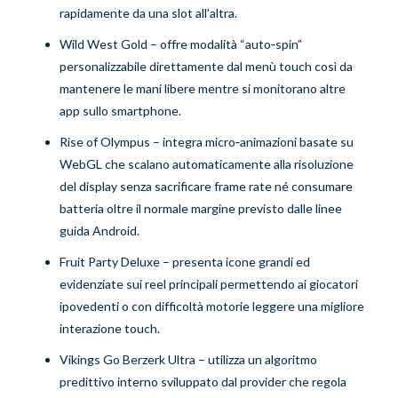
rapidamente da una slot all’altra.
Wild West Gold – offre modalità “auto‑spin”
personalizzabile direttamente dal menù touch così da
mantenere le mani libere mentre si monitorano altre
app sullo smartphone.
Rise of Olympus – integra micro‑animazioni basate su
WebGL che scalano automaticamente alla risoluzione
del display senza sacrificare frame rate né consumare
batteria oltre il normale margine previsto dalle linee
guida Android.
Fruit Party Deluxe – presenta icone grandi ed
evidenziate sui reel principali permettendo ai giocatori
ipovedenti o con difficoltà motorie leggere una migliore
interazione touch.
Vikings Go Berzerk Ultra – utilizza un algoritmo
predittivo interno sviluppato dal provider che regola