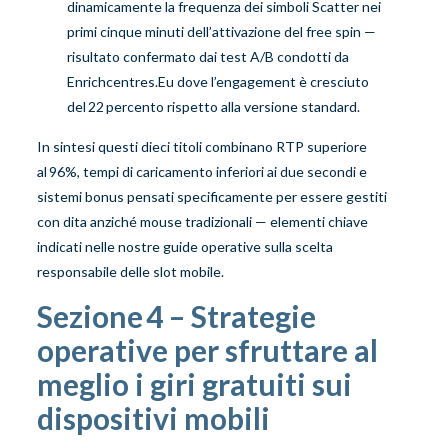
dinamicamente la frequenza dei simboli Scatter nei
primi cinque minuti dell’attivazione del free spin —
risultato confermato dai test A/B condotti da
Enrichcentres.Eu dove l’engagement è cresciuto
del 22 percento rispetto alla versione standard.
In sintesi questi dieci titoli combinano RTP superiore
al 96%, tempi di caricamento inferiori ai due secondi e
sistemi bonus pensati specificamente per essere gestiti
con dita anziché mouse tradizionali — elementi chiave
indicati nelle nostre guide operative sulla scelta
responsabile delle slot mobile.
Sezione 4 – Strategie
operative per sfruttare al
meglio i giri gratuiti sui
dispositivi mobili