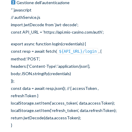
Gestione dell’autenticazione
“`javascript
// authService.js
import jwtDecode from ‘jwt-decode’;
const API_URL = ‘https://api.mio-casino.com/auth’;
export async function login(credentials) {
const resp = await fetch(
, {
${API_URL}/login
method:’POST’,
headers:{‘Content-Type’:’application/json’},
body:JSON.stringify(credentials)
});
const data = await resp.json(); // { accessToken ,
refreshToken }
localStorage.setItem(‘access_token’, data.accessToken);
localStorage.setItem(‘refresh_token’, data.refreshToken);
return jwtDecode(data.accessToken);
}