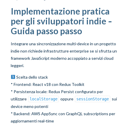
Implementazione pratica
per gli sviluppatori indie ‑
Guida passo passo
Integrare una sincronizzazione multi‑device in un progetto
indie non richiede infrastrutture enterprise se si sfrutta un
framework JavaScript moderno accoppiato a servizi cloud
leggeri.
Scelta dello stack
* Frontend: React v18 con Redux Toolkit
* Persistenza locale: Redux Persist configurato per
utilizzare
oppure
sui
localStorage
sessionStorage
device meno potenti
* Backend: AWS AppSync con GraphQL subscriptions per
aggiornamenti real‐time