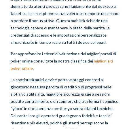
dominato da utenti che passano fluidamente dal desktop al
tablet e allo smartphone senza voler interrompere una mano
o perdere il bonus attivo. Questa mobilità richiede una
tecnologia capace di mantenere lo stato della partita, le
credenziali di accesso e le impostazioni personalizzate
sincronizzate in tempo reale su tutti i device collegati.
Per approfondire i criteri di valutazione dei migliori portali di
poker online consultate la nostra classifica dei
migliori siti
poker online
.
La continuità multi‑device porta vantaggi concreti al
giocatore: nessuna perdita di credito o di progressi nelle
slot a volatilità alta, maggiore sicurezza grazie a sessioni
gestite centralmente e un comfort che trasforma il semplice
“gioco” in un’esperienza on‑the‑go senza frizioni tecniche.
Dal canto loro gli operatori guadagnano fedeltà e tassi di
ritenzione più elevati, poiché gli utenti percepiscono la