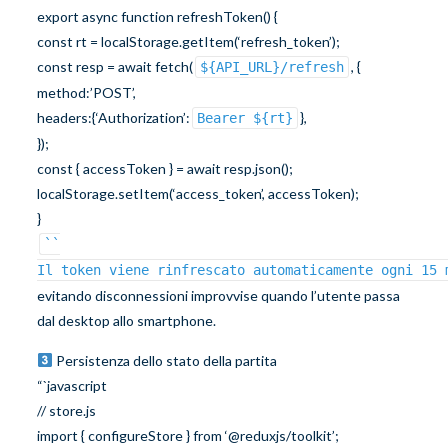
export async function refreshToken() {
const rt = localStorage.getItem(‘refresh_token’);
const resp = await fetch(
, {
${API_URL}/refresh
method:’POST’,
headers:{‘Authorization’:
},
Bearer ${rt}
});
const { accessToken } = await resp.json();
localStorage.setItem(‘access_token’, accessToken);
}
``
Il token viene rinfrescato automaticamente ogni 15 
evitando disconnessioni improvvise quando l’utente passa
dal desktop allo smartphone.
Persistenza dello stato della partita
“`javascript
// store.js
import { configureStore } from ‘@reduxjs/toolkit’;