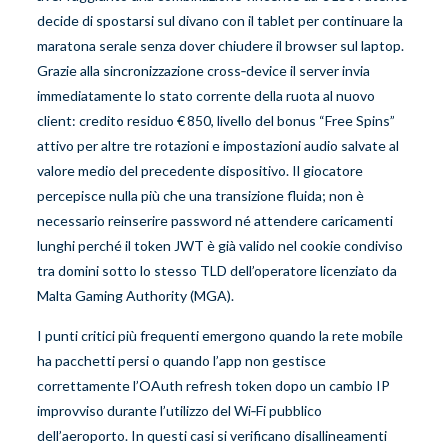
decide di spostarsi sul divano con il tablet per continuare la
maratona serale senza dover chiudere il browser sul laptop.
Grazie alla sincronizzazione cross‑device il server invia
immediatamente lo stato corrente della ruota al nuovo
client: credito residuo € 850, livello del bonus “Free Spins”
attivo per altre tre rotazioni e impostazioni audio salvate al
valore medio del precedente dispositivo. Il giocatore
percepisce nulla più che una transizione fluida; non è
necessario reinserire password né attendere caricamenti
lunghi perché il token JWT è già valido nel cookie condiviso
tra domini sotto lo stesso TLD dell’operatore licenziato da
Malta Gaming Authority (MGA).
I punti critici più frequenti emergono quando la rete mobile
ha pacchetti persi o quando l’app non gestisce
correttamente l’OAuth refresh token dopo un cambio IP
improvviso durante l’utilizzo del Wi‑Fi pubblico
dell’aeroporto. In questi casi si verificano disallineamenti