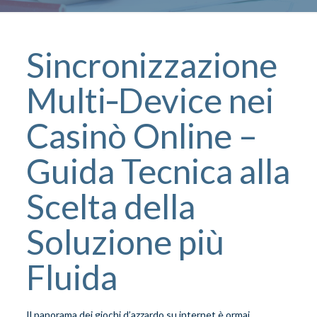
Sincronizzazione
Multi‑Device nei
Casinò Online –
Guida Tecnica alla
Scelta della
Soluzione più
Fluida
Il panorama dei giochi d’azzardo su internet è ormai