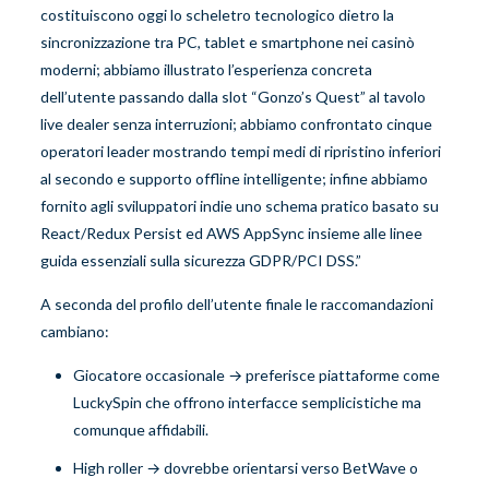
costituiscono oggi lo scheletro tecnologico dietro la
sincronizzazione tra PC, tablet e smartphone nei casinò
moderni; abbiamo illustrato l’esperienza concreta
dell’utente passando dalla slot “Gonzo’s Quest” al tavolo
live dealer senza interruzioni; abbiamo confrontato cinque
operatori leader mostrando tempi medi di ripristino inferiori
al secondo e supporto offline intelligente; infine abbiamo
fornito agli sviluppatori indie uno schema pratico basato su
React/Redux Persist ed AWS AppSync insieme alle linee
guida essenziali sulla sicurezza GDPR/PCI DSS.”
A seconda del profilo dell’utente finale le raccomandazioni
cambiano:
Giocatore occasionale → preferisce piattaforme come
LuckySpin che offrono interfacce semplicistiche ma
comunque affidabili.
High roller → dovrebbe orientarsi verso BetWave o