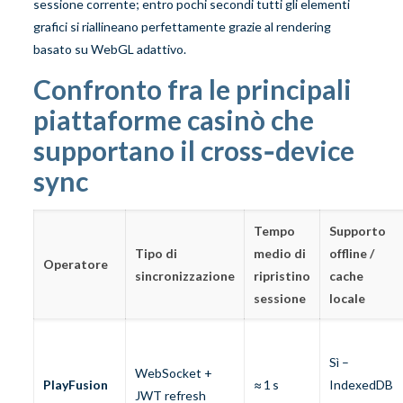
sessione corrente; entro pochi secondi tutti gli elementi
grafici si riallineano perfettamente grazie al rendering
basato su WebGL adattivo.
Confronto fra le principali
piattaforme casinò che
supportano il cross‑device
sync
Tempo
Supporto
Tipo di
medio di
offline /
Operatore
sincronizzazione
ripristino
cache
sessione
locale
Sì –
WebSocket +
PlayFusion
≈ 1 s
IndexedDB
JWT refresh