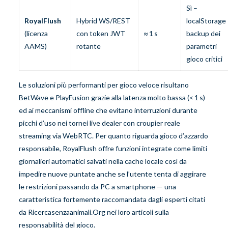
Sì –
RoyalFlush
Hybrid WS/REST
localStorage
(licenza
con token JWT
≈ 1 s
backup dei
AAMS)
rotante
parametri
gioco critici
Le soluzioni più performanti per gioco veloce risultano
BetWave e PlayFusion grazie alla latenza molto bassa (< 1 s)
ed ai meccanismi offline che evitano interruzioni durante
picchi d’uso nei tornei live dealer con croupier reale
streaming via WebRTC. Per quanto riguarda gioco d’azzardo
responsabile, RoyalFlush offre funzioni integrate come limiti
giornalieri automatici salvati nella cache locale così da
impedire nuove puntate anche se l’utente tenta di aggirare
le restrizioni passando da PC a smartphone — una
caratteristica fortemente raccomandata dagli esperti citati
da Ricercasenzaanimali.Org nei loro articoli sulla
responsabilità del gioco.