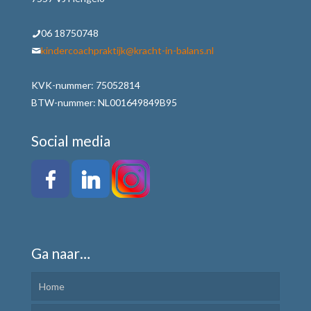
06 18750748
kindercoachpraktijk@kracht-in-balans.nl
KVK-nummer: 75052814
BTW-nummer: NL001649849B95
Social media
Ga naar…
Home