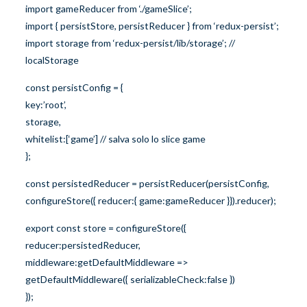
import gameReducer from ‘./gameSlice’;
import { persistStore, persistReducer } from ‘redux-persist’;
import storage from ‘redux-persist/lib/storage’; //
localStorage
const persistConfig = {
key:’root’,
storage,
whitelist:[‘game’] // salva solo lo slice game
};
const persistedReducer = persistReducer(persistConfig,
configureStore({ reducer:{ game:gameReducer }}).reducer);
export const store = configureStore({
reducer:persistedReducer,
middleware:getDefaultMiddleware =>
getDefaultMiddleware({ serializableCheck:false })
});