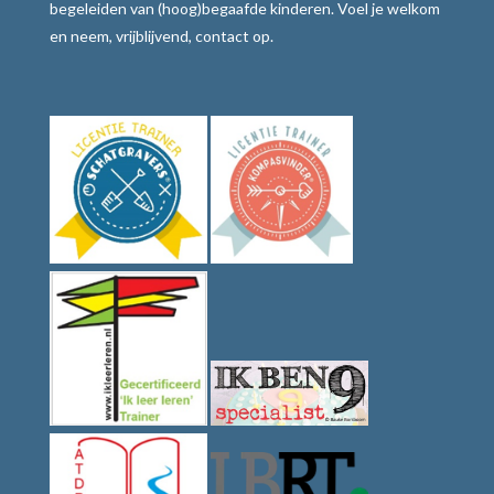
begeleiden van (hoog)begaafde kinderen. Voel je welkom
Alle teksten de baas
en neem, vrijblijvend, contact op.
Tafelmethode met stoplichtkaartjes