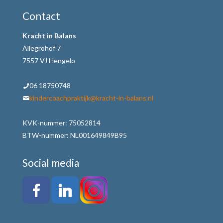
Contact
Kracht in Balans
Allegrohof 7
7557 VJ Hengelo
06 18750748
kindercoachpraktijk@kracht-in-balans.nl
KVK-nummer: 75052814
BTW-nummer: NL001649849B95
Social media