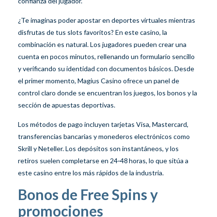
confianza del jugador.
¿Te imaginas poder apostar en deportes virtuales mientras
disfrutas de tus slots favoritos? En este casino, la
combinación es natural. Los jugadores pueden crear una
cuenta en pocos minutos, rellenando un formulario sencillo
y verificando su identidad con documentos básicos. Desde
el primer momento, Magius Casino ofrece un panel de
control claro donde se encuentran los juegos, los bonos y la
sección de apuestas deportivas.
Los métodos de pago incluyen tarjetas Visa, Mastercard,
transferencias bancarias y monederos electrónicos como
Skrill y Neteller. Los depósitos son instantáneos, y los
retiros suelen completarse en 24‑48 horas, lo que sitúa a
este casino entre los más rápidos de la industria.
Bonos de Free Spins y
promociones