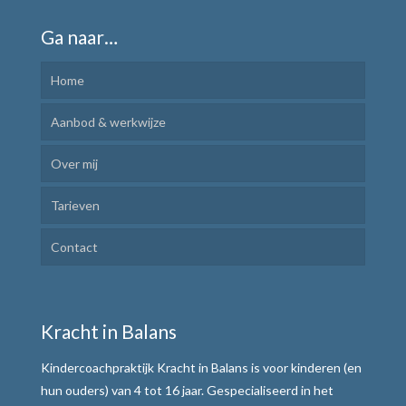
Ga naar…
Home
Aanbod & werkwijze
Over mij
Kindercoaching
Tarieven
Ik Leer Leren
Contact
Plannen en uitvoeren
Motivatie verhogen
Kracht in Balans
Weerbaar communiceren
Kindercoachpraktijk Kracht in Balans is voor kinderen (en
Werkwijze
hun ouders) van 4 tot 16 jaar. Gespecialiseerd in het