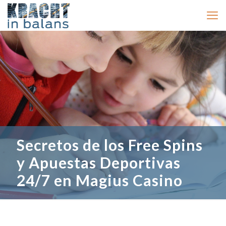
Secretos de los Free Spins
y Apuestas Deportivas
24/7 en Magius Casino