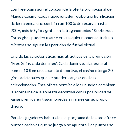
Los Free Spins son el corazón de la oferta promocional de
Magius Casino. Cada nuevo jugador recibe una bonificación
de bienvenida que combina un 100 % de recarga hasta
200 €, más 50 giros gratis en la tragamonedas “Starburst”.
Estos giros pueden usarse en cualquier momento, incluso
mientras se siguen los partidos de fútbol virtual.
Una de las características más atractivas es la promoción
“Free Spins cada domingo”. Cada domingo, al apostar al
menos 10 € en una apuesta deportiva, el casino otorga 20
giros adicionales que se pueden canjear en slots
seleccionados. Esta oferta permite a los usuarios combinar
la adrenalina de la apuesta deportiva con la posibilidad de
ganar premios en tragamonedas sin arriesgar su propio
dinero.
Para los jugadores habituales, el programa de lealtad ofrece
puntos cada vez que se juega o se apuesta. Los puntos se