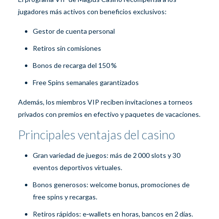
jugadores más activos con beneficios exclusivos:
Gestor de cuenta personal
Retiros sin comisiones
Bonos de recarga del 150 %
Free Spins semanales garantizados
Además, los miembros VIP reciben invitaciones a torneos
privados con premios en efectivo y paquetes de vacaciones.
Principales ventajas del casino
Gran variedad de juegos: más de 2 000 slots y 30
eventos deportivos virtuales.
Bonos generosos: welcome bonus, promociones de
free spins y recargas.
Retiros rápidos: e‑wallets en horas, bancos en 2 días.