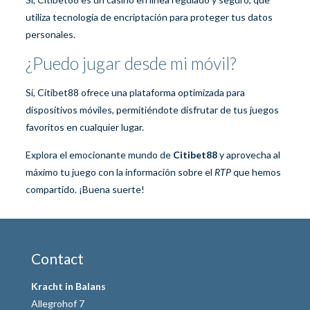
utiliza tecnología de encriptación para proteger tus datos
personales.
¿Puedo jugar desde mi móvil?
Sí, Citibet88 ofrece una plataforma optimizada para
dispositivos móviles, permitiéndote disfrutar de tus juegos
favoritos en cualquier lugar.
Explora el emocionante mundo de
Citibet88
y aprovecha al
máximo tu juego con la información sobre el
RTP
que hemos
compartido. ¡Buena suerte!
Contact
Kracht in Balans
Allegrohof 7