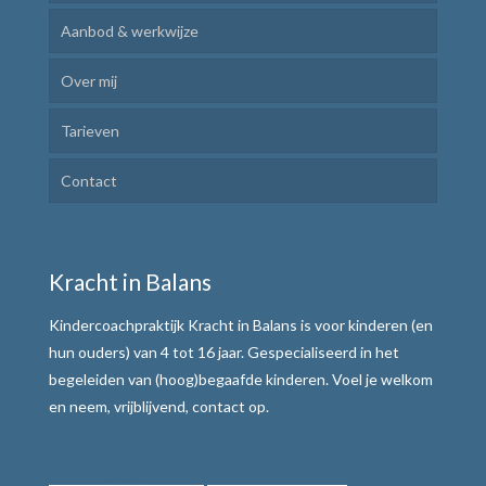
Aanbod & werkwijze
Over mij
Kindercoaching
Tarieven
Ik Leer Leren
Contact
Plannen en uitvoeren
Motivatie verhogen
Kracht in Balans
Weerbaar communiceren
Kindercoachpraktijk Kracht in Balans is voor kinderen (en
Werkwijze
hun ouders) van 4 tot 16 jaar. Gespecialiseerd in het
begeleiden van (hoog)begaafde kinderen. Voel je welkom
Alle teksten de baas
en neem, vrijblijvend, contact op.
Tafelmethode met stoplichtkaartjes