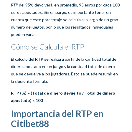
RTP
del 95% devolverá, en promedio, 95 euros por cada 100
euros apostados. Sin embargo, es importante tener en
cuenta que este porcentaje se calcula a lo largo de un gran
número de juegos, por lo que los resultados individuales
pueden variar.
Cómo se Calcula el RTP
El cálculo del
RTP
se realiza a partir de la cantidad total de
dinero apostado en un juego y la cantidad total de dinero
que se devuelve a los jugadores. Esto se puede resumir en
la siguiente fórmula:
RTP (%) = (Total de dinero devuelto / Total de dinero
apostado) x 100
Importancia del RTP en
Citibet88