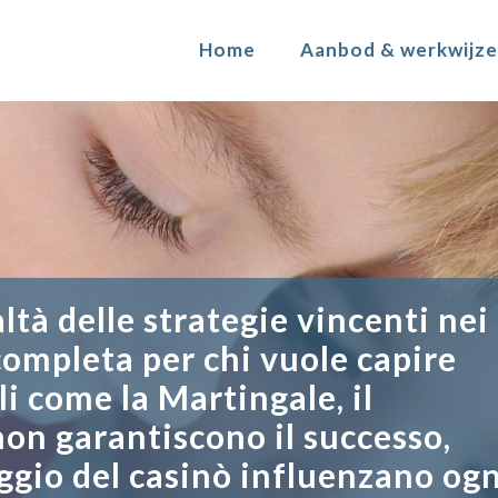
Home
Aanbod & werkwijze
ltà delle strategie vincenti nei
completa per chi vuole capire
li come la Martingale, il
non garantiscono il successo,
aggio del casinò influenzano ogn