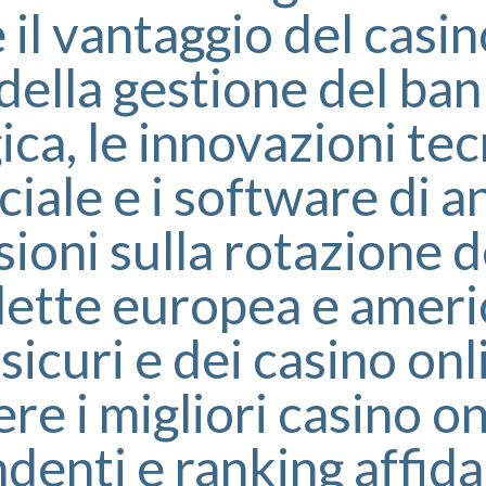
 il vantaggio del casi
della gestione del ban
gica, le innovazioni t
iciale e i software di a
oni sulla rotazione de
lette europea e americ
curi e dei casino onlin
ere i migliori casino o
enti e ranking affidabil