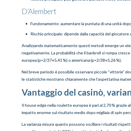
D’Alembert
Funzionamento: aumentare la puntata di una unità dopo o
Rischio principale: dipende dalla capacità del giocatore d
Analizzando matematicamente questi metodi emerge un eleme
negativamente. La probabilità che il bankroll si rompa cresc
europea (p=2/37≈5,41 %) o americana (p=2/38≈5,26 %).
Nel breve periodo è possibile osservare piccole “vittorie” d
le statistiche mostrano chiaramente che l’aspettativa matema
Vantaggio del casinò, varianz
Il house edge nella roulette europea è pari al 2,70 % grazie 
impatto enorme sul risultato medio dopo migliaia di spin pe
La varianza misura quanto possono oscillare i risultati rispe