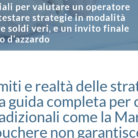
ziali per valutare un operatore
testare strategie in modalità
soldi veri, e un invito finale
co d’azzardo
iti e realtà delle stra
a guida completa per 
adizionali come la Mart
ouchere non garantisc