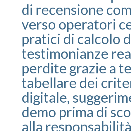
di recensione come
verso operatori ce
pratici di calcolo 
testimonianze real
perdite grazie a t
tabellare dei crit
digitale, suggerim
demo prima di scom
alla responsabilit