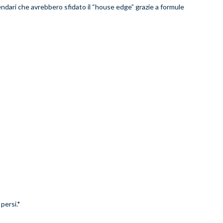
ggendari che avrebbero sfidato il “house edge” grazie a formule
persi.*