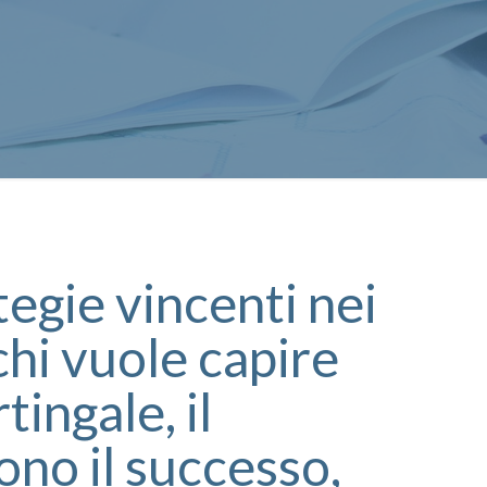
tegie vincenti nei
chi vuole capire
ingale, il
ono il successo,