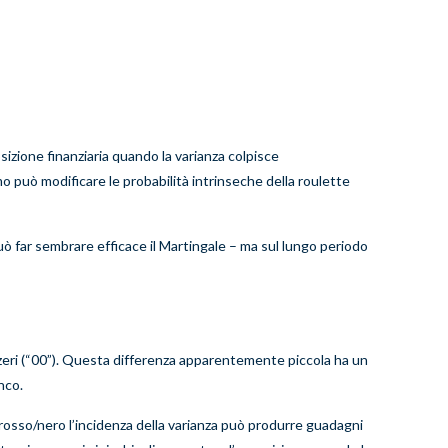
one finanziaria quando la varianza colpisce
 può modificare le probabilità intrinseche della roulette
ò far sembrare efficace il Martingale – ma sul lungo periodo
e zeri (“00”). Questa differenza apparentemente piccola ha un
nco.
 rosso/nero l’incidenza della varianza può produrre guadagni