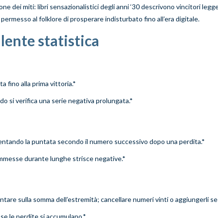
ne dei miti: libri sensazionalistici degli anni ‘30 descrivono vincitori le
 permesso al folklore di prosperare indisturbato fino all’era digitale.
 lente statistica
fino alla prima vittoria.*
do si verifica una serie negativa prolungata.*
ntando la puntata secondo il numero successivo dopo una perdita.*
commesse durante lunghe strisce negative.*
ntare sulla somma dell’estremità; cancellare numeri vinti o aggiungerli se 
se le perdite si accumulano.*