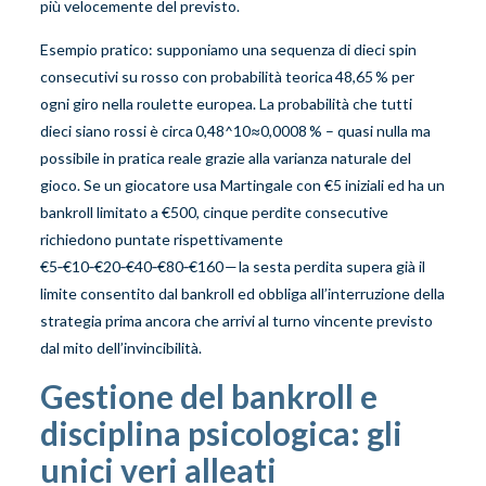
più velocemente del previsto.
Esempio pratico: supponiamo una sequenza di dieci spin
consecutivi su rosso con probabilità teorica 48,65 % per
ogni giro nella roulette europea. La probabilità che tutti
dieci siano rossi è circa 0,48^10≈0,0008 % – quasi nulla ma
possibile in pratica reale grazie alla varianza naturale del
gioco. Se un giocatore usa Martingale con €5 iniziali ed ha un
bankroll limitato a €500, cinque perdite consecutive
richiedono puntate rispettivamente
€5‑€10‑€20‑€40‑€80‑€160 — la sesta perdita supera già il
limite consentito dal bankroll ed obbliga all’interruzione della
strategia prima ancora che arrivi al turno vincente previsto
dal mito dell’invincibilità.
Gestione del bankroll e
disciplina psicologica: gli
unici veri alleati