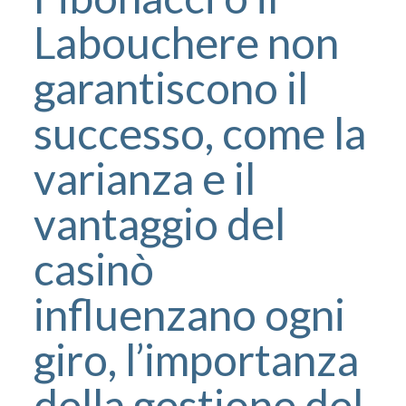
Labouchere non
garantiscono il
successo, come la
varianza e il
vantaggio del
casinò
influenzano ogni
giro, l’importanza
della gestione del