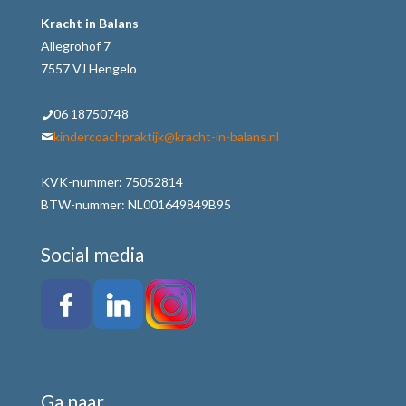
Kracht in Balans
Allegrohof 7
7557 VJ Hengelo
06 18750748
kindercoachpraktijk@kracht-in-balans.nl
KVK-nummer: 75052814
BTW-nummer: NL001649849B95
Social media
Ga naar…