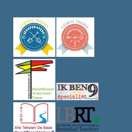
Tafelmethode met stoplichtkaartjes