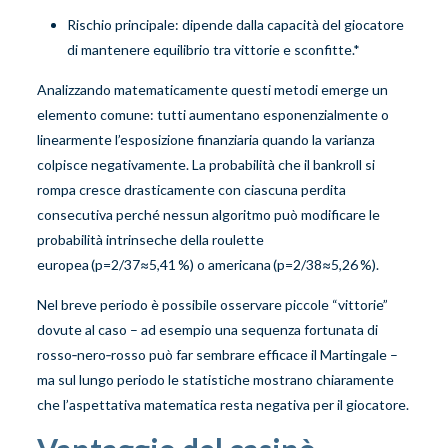
Rischio principale: dipende dalla capacità del giocatore
di mantenere equilibrio tra vittorie e sconfitte.*
Analizzando matematicamente questi metodi emerge un
elemento comune: tutti aumentano esponenzialmente o
linearmente l’esposizione finanziaria quando la varianza
colpisce negativamente. La probabilità che il bankroll si
rompa cresce drasticamente con ciascuna perdita
consecutiva perché nessun algoritmo può modificare le
probabilità intrinseche della roulette
europea (p=2/37≈5,41 %) o americana (p=2/38≈5,26 %).
Nel breve periodo è possibile osservare piccole “vittorie”
dovute al caso – ad esempio una sequenza fortunata di
rosso‑nero‑rosso può far sembrare efficace il Martingale –
ma sul lungo periodo le statistiche mostrano chiaramente
che l’aspettativa matematica resta negativa per il giocatore.