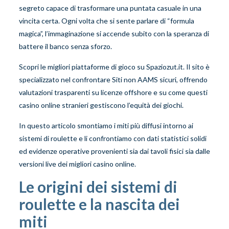
segreto capace di trasformare una puntata casuale in una
vincita certa. Ogni volta che si sente parlare di “formula
magica”, l’immaginazione si accende subito con la speranza di
battere il banco senza sforzo.
Scopri le migliori piattaforme di gioco su Spaziozut.it. Il sito è
specializzato nel confrontare Siti non AAMS sicuri, offrendo
valutazioni trasparenti su licenze offshore e su come questi
casino online stranieri gestiscono l’equità dei giochi.
In questo articolo smontiamo i miti più diffusi intorno ai
sistemi di roulette e li confrontiamo con dati statistici solidi
ed evidenze operative provenienti sia dai tavoli fisici sia dalle
versioni live dei migliori casino online.
Le origini dei sistemi di
roulette e la nascita dei
miti