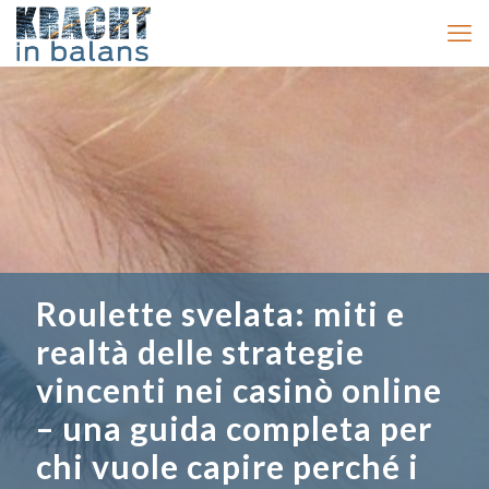
Roulette svelata: miti e
realtà delle strategie
vincenti nei casinò online
– una guida completa per
chi vuole capire perché i