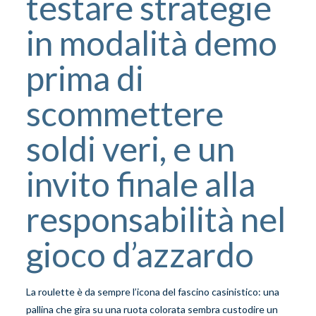
testare strategie
in modalità demo
prima di
scommettere
soldi veri, e un
invito finale alla
responsabilità nel
gioco d’azzardo
La roulette è da sempre l’icona del fascino casinistico: una
pallina che gira su una ruota colorata sembra custodire un