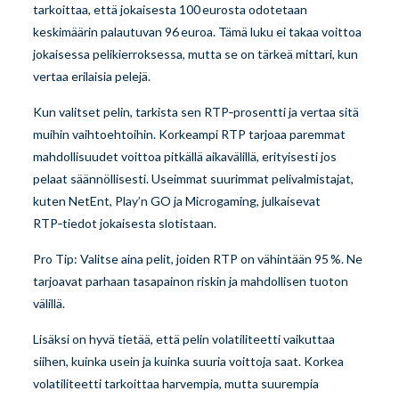
tarkoittaa, että jokaisesta 100 eurosta odotetaan
keskimäärin palautuvan 96 euroa. Tämä luku ei takaa voittoa
jokaisessa pelikierroksessa, mutta se on tärkeä mittari, kun
vertaa erilaisia pelejä.
Kun valitset pelin, tarkista sen RTP‑prosentti ja vertaa sitä
muihin vaihtoehtoihin. Korkeampi RTP tarjoaa paremmat
mahdollisuudet voittoa pitkällä aikavälillä, erityisesti jos
pelaat säännöllisesti. Useimmat suurimmat pelivalmistajat,
kuten NetEnt, Play’n GO ja Microgaming, julkaisevat
RTP‑tiedot jokaisesta slotistaan.
Pro Tip: Valitse aina pelit, joiden RTP on vähintään 95 %. Ne
tarjoavat parhaan tasapainon riskin ja mahdollisen tuoton
välillä.
Lisäksi on hyvä tietää, että pelin volatiliteetti vaikuttaa
siihen, kuinka usein ja kuinka suuria voittoja saat. Korkea
volatiliteetti tarkoittaa harvempia, mutta suurempia