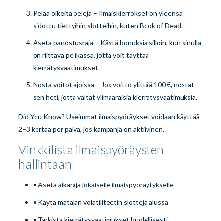
Pelaa oikeita pelejä – Ilmaiskierrokset on yleensä
sidottu tiettyihin slotteihin, kuten Book of Dead.
Aseta panostusraja – Käytä bonuksia silloin, kun sinulla
on riittävä pelikassa, jotta voit täyttää
kierrätysvaatimukset.
Nosta voitot ajoissa – Jos voitto ylittää 100 €, nostat
sen heti, jotta vältät ylimääräisiä kierrätysvaatimuksia.
Did You Know? Useimmat ilmaispyöräykset voidaan käyttää
2–3 kertaa per päivä, jos kampanja on aktiivinen.
Vinkkilista ilmaispyöräysten
hallintaan
• Aseta aikaraja jokaiselle ilmaispyöräytykselle
• Käytä matalan volatiliteetin slotteja alussa
• Tarkista kierrätysvaatimukset huolellisesti