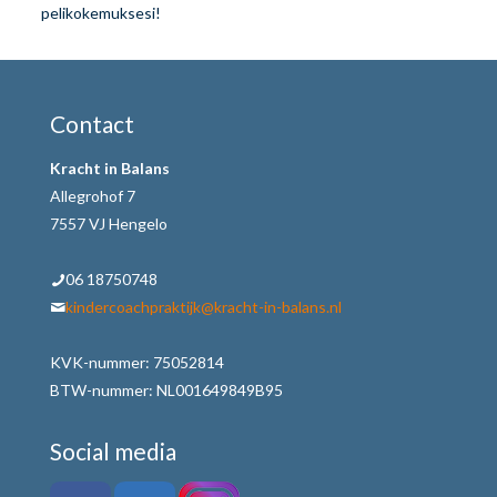
pelikokemuksesi!
Contact
Kracht in Balans
Allegrohof 7
7557 VJ Hengelo
06 18750748
kindercoachpraktijk@kracht-in-balans.nl
KVK-nummer: 75052814
BTW-nummer: NL001649849B95
Social media