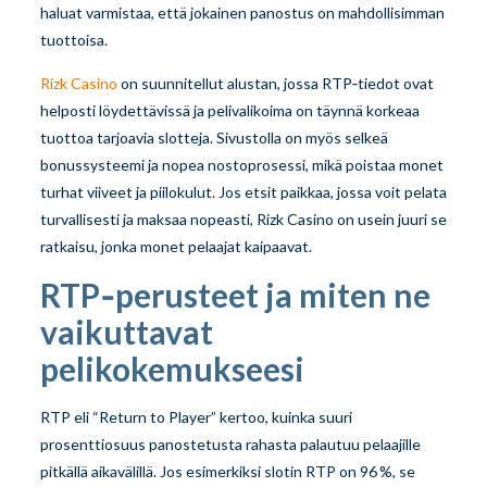
haluat varmistaa, että jokainen panostus on mahdollisimman
tuottoisa.
Rizk Casino
on suunnitellut alustan, jossa RTP‑tiedot ovat
helposti löydettävissä ja peli­valikoima on täynnä korkeaa
tuottoa tarjoavia slotteja. Sivustolla on myös selkeä
bonussysteemi ja nopea nostoprosessi, mikä poistaa monet
turhat viiveet ja piilokulut. Jos etsit paikkaa, jossa voit pelata
turvallisesti ja maksaa nopeasti, Rizk Casino on usein juuri se
ratkaisu, jonka monet pelaajat kaipaavat.
RTP‑perusteet ja miten ne
vaikuttavat
pelikokemukseesi
RTP eli “Return to Player” kertoo, kuinka suuri
prosenttiosuus panostetusta rahasta palautuu pelaajille
pitkällä aikavälillä. Jos esimerkiksi slotin RTP on 96 %, se