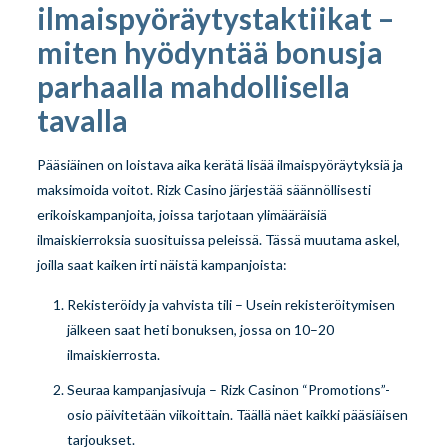
ilmaispyöräytystaktiikat –
miten hyödyntää bonusja
parhaalla mahdollisella
tavalla
Pääsiäinen on loistava aika kerätä lisää ilmaispyöräytyksiä ja
maksimoida voitot. Rizk Casino järjestää säännöllisesti
erikoiskampanjoita, joissa tarjotaan ylimääräisiä
ilmaiskierroksia suosituissa peleissä. Tässä muutama askel,
joilla saat kaiken irti näistä kampanjoista:
Rekisteröidy ja vahvista tili – Usein rekisteröitymisen
jälkeen saat heti bonuksen, jossa on 10–20
ilmaiskierrosta.
Seuraa kampanjasivuja – Rizk Casinon “Promotions”-
osio päivitetään viikoittain. Täällä näet kaikki pääsiäisen
tarjoukset.