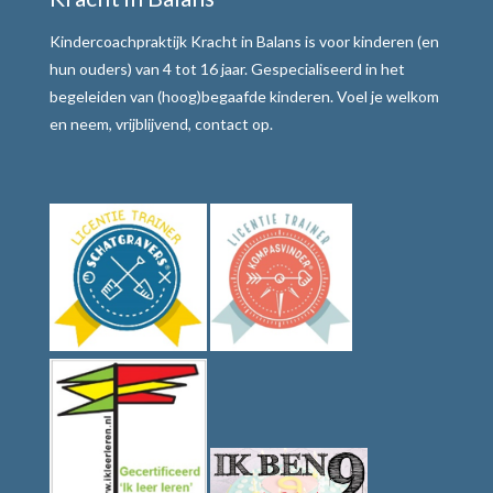
Kindercoachpraktijk Kracht in Balans is voor kinderen (en
Werkwijze
hun ouders) van 4 tot 16 jaar. Gespecialiseerd in het
begeleiden van (hoog)begaafde kinderen. Voel je welkom
Alle teksten de baas
en neem, vrijblijvend, contact op.
Tafelmethode met stoplichtkaartjes