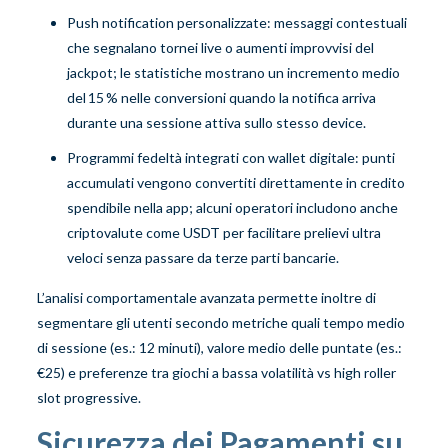
Push notification personalizzate: messaggi contestuali
che segnalano tornei live o aumenti improvvisi del
jackpot; le statistiche mostrano un incremento medio
del 15 % nelle conversioni quando la notifica arriva
durante una sessione attiva sullo stesso device.
Programmi fedeltà integrati con wallet digitale: punti
accumulati vengono convertiti direttamente in credito
spendibile nella app; alcuni operatori includono anche
criptovalute come USDT per facilitare prelievi ultra
veloci senza passare da terze parti bancarie.
L’analisi comportamentale avanzata permette inoltre di
segmentare gli utenti secondo metriche quali tempo medio
di sessione (es.: 12 minuti), valore medio delle puntate (es.:
€25) e preferenze tra giochi a bassa volatilità vs high roller
slot progressive.
Sicurezza dei Pagamenti su