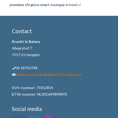
premiare chi gioca smart ovunque si trovi.</
Contact
Kracht in Balans
Allegrohof 7
7557 VJ Hengelo
06 18750748
kindercoachpraktijk@kracht-in-balans.nl
KVK-nummer: 75052814
BTW-nummer: NL001649849B95
Social media