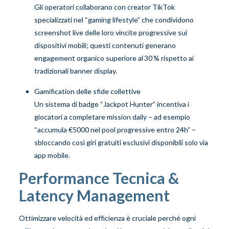
Gli operatori collaborano con creator TikTok
specializzati nel “gaming lifestyle” che condividono
screenshot live delle loro vincite progressive sui
dispositivi mobili; questi contenuti generano
engagement organico superiore al 30 % rispetto ai
tradizionali banner display.​
Gamification delle sfide collettive
Un sistema di badge “Jackpot Hunter” incentiva i
giocatori a completare mission daily – ad esempio
“accumula €5000 nel pool progressive entro 24h” –
sbloccando così giri gratuiti esclusivi disponibili solo via
app mobile.
Performance Tecnica &
Latency Management
Ottimizzare velocità ed efficienza è cruciale perché ogni