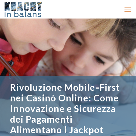
Rivoluzione Mobile‑First
nei Casinò Online: Come
Innovazione e Sicurezza
dei Pagamenti
Alimentano i Jackpot