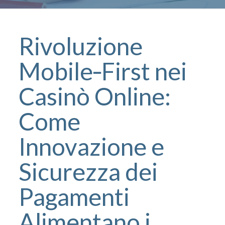
Rivoluzione
Mobile‑First nei
Casinò Online:
Come
Innovazione e
Sicurezza dei
Pagamenti
Alimentano i