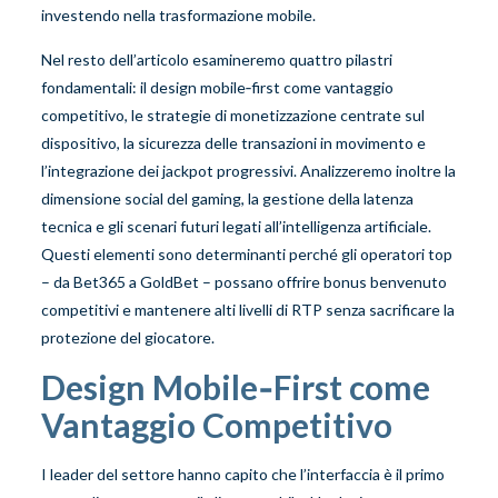
investendo nella trasformazione mobile.
Nel resto dell’articolo esamineremo quattro pilastri
fondamentali: il design mobile‑first come vantaggio
competitivo, le strategie di monetizzazione centrate sul
dispositivo, la sicurezza delle transazioni in movimento e
l’integrazione dei jackpot progressivi. Analizzeremo inoltre la
dimensione social del gaming, la gestione della latenza
tecnica e gli scenari futuri legati all’intelligenza artificiale.
Questi elementi sono determinanti perché gli operatori top
– da Bet365 a GoldBet – possano offrire bonus benvenuto
competitivi e mantenere alti livelli di RTP senza sacrificare la
protezione del giocatore.
Design Mobile‑First come
Vantaggio Competitivo
I leader del settore hanno capito che l’interfaccia è il primo