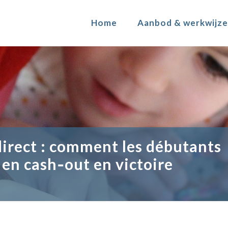
Home
Aanbod & werkwijze
 direct : comment les débutants
en cash‑out en victoire