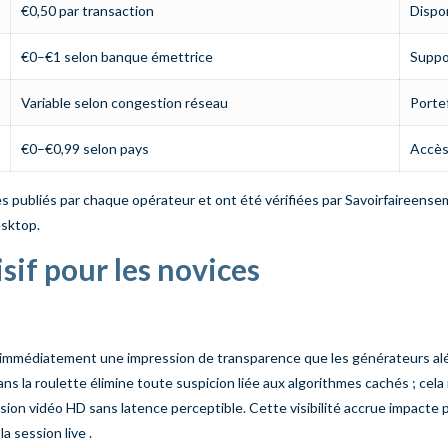
€0,50 par transaction
Dispo
€0–€1 selon banque émettrice
Suppo
Variable selon congestion réseau
Portef
€0–€0,99 selon pays
Accès
ubliés par chaque opérateur et ont été vérifiées par Savoirfaireensemble
esktop.
isif pour les novices
ée immédiatement une impression de transparence que les générateurs aléa
dans la roulette élimine toute suspicion liée aux algorithmes cachés ; ce
sion vidéo HD sans latence perceptible. Cette visibilité accrue impacte 
a session live .