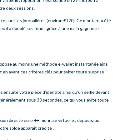
a Skrill ; l’opération s’est soldée en 2 minutes 12
tre deux sessions.
ertes nettes journalières (environ €120). Ce montant a été
 où il a doublé ses fonds grâce à une main gagnante
propose au moins une méthode e‑wallet instantanée ainsi
t en avant ces critères clés pour éviter toute surprise
ensuite votre pièce d’identité ainsi qu’un selfie devant
t généralement sous 30 secondes, ce qui vous évite toute
sion directe euro ↔︎ monnaie virtuelle ; déposez au
tre solde apparaît crédité .