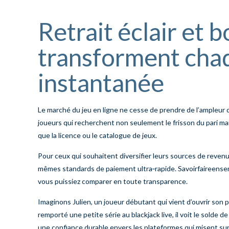
Retrait éclair et 
transforment chaq
instantanée
Le marché du jeu en ligne ne cesse de prendre de l’ampleur d
joueurs qui recherchent non seulement le frisson du pari mai
que la licence ou le catalogue de jeux.
Pour ceux qui souhaitent diversifier leurs sources de revenu, 
mêmes standards de paiement ultra‑rapide. Savoirfaireensembl
vous puissiez comparer en toute transparence.
Imaginons Julien, un joueur débutant qui vient d’ouvrir son 
remporté une petite série au blackjack live, il voit le solde 
une confiance durable envers les plateformes qui misent sur 