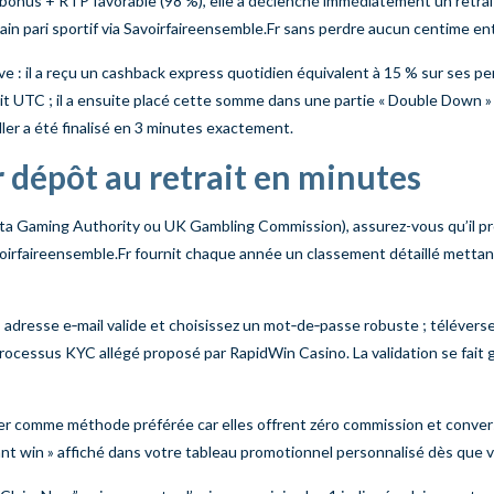
nus + RTP favorable (98 %), elle a déclenché immédiatement un retrait vi
ain pari sportif via Savoirfaireensemble.Fr sans perdre aucun centime en
ve : il a reçu un cashback express quotidien équivalent à 15 % sur ses p
it UTC ; il a ensuite placé cette somme dans une partie « Double Down »
ler a été finalisé en 3 minutes exactement.
r dépôt au retrait en minutes
Malta Gaming Authority ou UK Gambling Commission), assurez-vous qu’il 
Savoirfaireensemble.Fr fournit chaque année un classement détaillé mettan
resse e‑mail valide et choisissez un mot‑de‑passe robuste ; téléversez 
u processus KYC allégé proposé par RapidWin Casino. La validation se fai
ller comme méthode préférée car elles offrent zéro commission et conver
 win » affiché dans votre tableau promotionnel personnalisé dès que vo