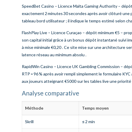
SpeedBet Casino – Licence Malta Gaming Authority – dépôt mi
exactement 2 minutes 30 secondes après avoir clôturé une par
tableau bord utilisateur ; il indique le temps estimé selon 
FlashPlay Live – Licence Curaçao – dépôt minimum €5 – prop
son capital initial grâce à un bonus dépôt instantané suivi i
à mise minimale €0,20 . Ce site mise sur une architecture se
latence réseau au minimum absolu .
RapidWin Casino – Licence UK Gambling Commission – dépôt 
RTP = 96 % après avoir rempli simplement le formulaire KYC a
aux joueurs atteignant €5000 sur les tables live une priorité
Analyse comparative
Méthode
Temps moyen
Skrill
≤ 2 min