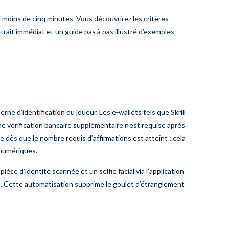
 moins de cinq minutes. Vous découvrirez les critères
trait immédiat et un guide pas à pas illustré d’exemples
ne d’identification du joueur. Les e‑wallets tels que Skrill
e vérification bancaire supplémentaire n’est requise après
 dès que le nombre requis d’affirmations est atteint ; cela
 numériques.
ièce d’identité scannée et un selfie facial via l’application
ML). Cette automatisation supprime le goulet d’étranglement