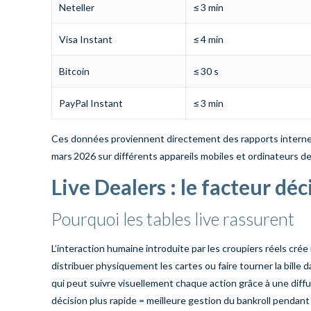
Neteller
≤ 3 min
Visa Instant
≤ 4 min
Bitcoin
≤ 30 s
PayPal Instant
≤ 3 min
Ces données proviennent directement des rapports internes p
mars 2026 sur différents appareils mobiles et ordinateurs d
Live Dealers : le facteur déc
Pourquoi les tables live rassurent
L’interaction humaine introduite par les croupiers réels cr
distribuer physiquement les cartes ou faire tourner la bille 
qui peut suivre visuellement chaque action grâce à une diffu
décision plus rapide = meilleure gestion du bankroll pendant l