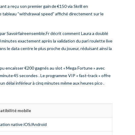
t a reçu son premier gain de €150 via Skrill en
le tableau “withdrawal speed” affiché directement sur le
 par Savoirfaireensemble.Fr décrit comment Laura a doublé
3 minutes exactement après la validation du pari roulette live
s le data centre le plus proche du joueur, réduisant ainsi la
pu encaisser €200 gagnés au slot « Mega Fortune » avec
 minute 45 secondes . Le programme VIP « fast‑track » offre
 un délai inférieur à cinq minutes même aux heures pico .
tibilité mobile
cation native iOS/Android