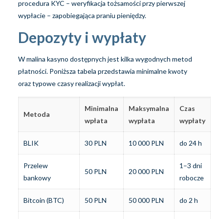
procedura KYC – weryfikacja tożsamości przy pierwszej
wypłacie – zapobiegająca praniu pieniędzy.
Depozyty i wypłaty
W malina kasyno dostępnych jest kilka wygodnych metod
płatności. Poniższa tabela przedstawia minimalne kwoty
oraz typowe czasy realizacji wypłat.
Minimalna
Maksymalna
Czas
Metoda
wpłata
wypłata
wypłaty
BLIK
30 PLN
10 000 PLN
do 24 h
Przelew
1–3 dni
50 PLN
20 000 PLN
bankowy
robocze
Bitcoin (BTC)
50 PLN
50 000 PLN
do 2 h