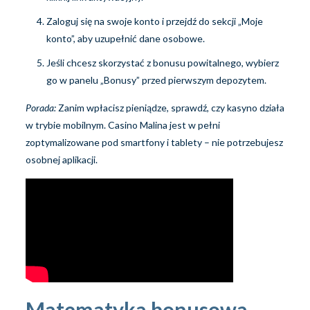
Zaloguj się na swoje konto i przejdź do sekcji „Moje
konto”, aby uzupełnić dane osobowe.
Jeśli chcesz skorzystać z bonusu powitalnego, wybierz
go w panelu „Bonusy” przed pierwszym depozytem.
Porada:
Zanim wpłacisz pieniądze, sprawdź, czy kasyno działa
w trybie mobilnym. Casino Malina jest w pełni
zoptymalizowane pod smartfony i tablety – nie potrzebujesz
osobnej aplikacji.
Matematyka bonusowa