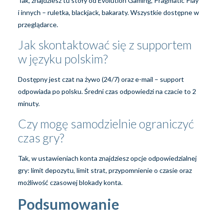
Tak, znajdziesz tu stoły od Evolution Gaming, Pragmatic Play
i innych – ruletka, blackjack, bakaraty. Wszystkie dostępne w
przeglądarce.
Jak skontaktować się z supportem
w języku polskim?
Dostępny jest czat na żywo (24/7) oraz e-mail – support
odpowiada po polsku. Średni czas odpowiedzi na czacie to 2
minuty.
Czy mogę samodzielnie ograniczyć
czas gry?
Tak, w ustawieniach konta znajdziesz opcje odpowiedzialnej
gry: limit depozytu, limit strat, przypomnienie o czasie oraz
możliwość czasowej blokady konta.
Podsumowanie