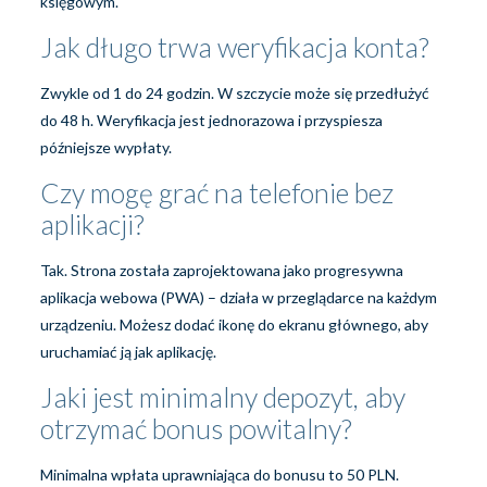
księgowym.
Jak długo trwa weryfikacja konta?
Zwykle od 1 do 24 godzin. W szczycie może się przedłużyć
do 48 h. Weryfikacja jest jednorazowa i przyspiesza
późniejsze wypłaty.
Czy mogę grać na telefonie bez
aplikacji?
Tak. Strona została zaprojektowana jako progresywna
aplikacja webowa (PWA) – działa w przeglądarce na każdym
urządzeniu. Możesz dodać ikonę do ekranu głównego, aby
uruchamiać ją jak aplikację.
Jaki jest minimalny depozyt, aby
otrzymać bonus powitalny?
Minimalna wpłata uprawniająca do bonusu to 50 PLN.