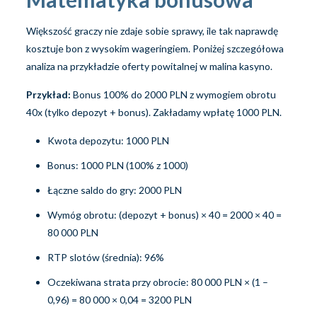
Większość graczy nie zdaje sobie sprawy, ile tak naprawdę
kosztuje bon z wysokim wageringiem. Poniżej szczegółowa
analiza na przykładzie oferty powitalnej w malina kasyno.
Przykład:
Bonus 100% do 2000 PLN z wymogiem obrotu
40x (tylko depozyt + bonus). Zakładamy wpłatę 1000 PLN.
Kwota depozytu: 1000 PLN
Bonus: 1000 PLN (100% z 1000)
Łączne saldo do gry: 2000 PLN
Wymóg obrotu: (depozyt + bonus) × 40 = 2000 × 40 =
80 000 PLN
RTP slotów (średnia): 96%
Oczekiwana strata przy obrocie: 80 000 PLN × (1 –
0,96) = 80 000 × 0,04 = 3200 PLN