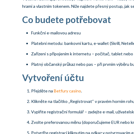
hrami a vlastním tokenem. Níže najdete přesný postup, jak se
Co budete potřebovat
Funkční e-mailovou adresu
Platební metodu: bankovní kartu, e-wallet (Skrill, Ne
Zařízení s připojením k internetu – počítač, tablet nebo
Platný občanský průkaz nebo pas – při prvním výběru b
Vytvoření účtu
Přejděte na
Betfury casino
.
Klikněte na tlačítko „Registrovat“ v pravém horním rohu
Vyplňte registrační formulář – zadejte e-mail, uživatelsk
Zvolte preferovanou měnu (doporučujeme EUR nebo kry
Potvrďte registraci kliknutím na odkaz v potvrzovacím e