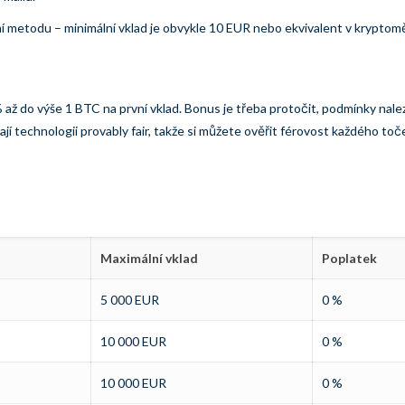
ní metodu – minimální vklad je obvykle 10 EUR nebo ekvivalent v kryptom
% až do výše 1 BTC na první vklad. Bonus je třeba protočit, podmínky nal
í technologii provably fair, takže si můžete ověřit férovost každého toče
Maximální vklad
Poplatek
5 000 EUR
0 %
10 000 EUR
0 %
10 000 EUR
0 %