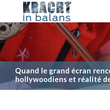
Quand le grand écran renco
hollywoodiens et réalité d