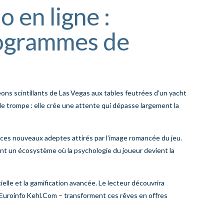
 en ligne :
rogrammes de
ns scintillants de Las Vegas aux tables feutrées d’un yacht
le trompe : elle crée une attente qui dépasse largement la
r ces nouveaux adeptes attirés par l’image romancée du jeu.
nt un écosystème où la psychologie du joueur devient la
ielle et la gamification avancée. Le lecteur découvrira
 Euroinfo Kehl.Com – transforment ces rêves en offres