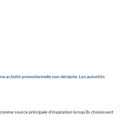
 une activité promotionnelle non déclarée. Les autorités
mme source principale d’inspiration lorsqu’ils choisissent