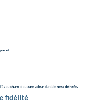
posait :
 au churn si aucune valeur durable n’est délivrée.
 fidélité