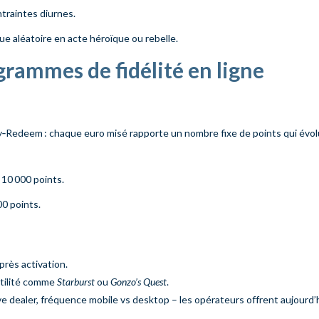
traintes diurnes.
e aléatoire en acte héroïque ou rebelle.
rammes de fidélité en ligne
‑Redeem : chaque euro misé rapporte un nombre fixe de points qui évolu
 10 000 points.
00 points.
près activation.
atilité comme
Starburst
ou
Gonzo’s Quest
.
dealer, fréquence mobile vs desktop – les opérateurs offrent aujourd’h