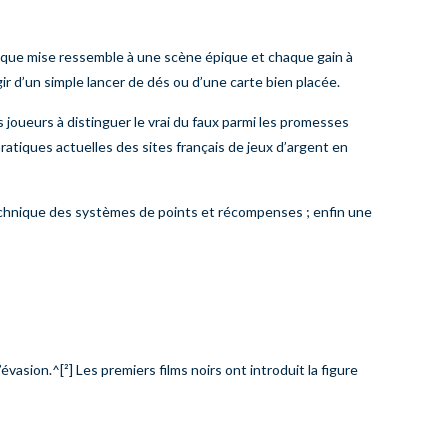
 chaque mise ressemble à une scène épique et chaque gain à
ir d’un simple lancer de dés ou d’une carte bien placée.
es joueurs à distinguer le vrai du faux parmi les promesses
ratiques actuelles des sites français de jeux d’argent en
echnique des systèmes de points et récompenses ; enfin une
asion.^[²] Les premiers films noirs ont introduit la figure