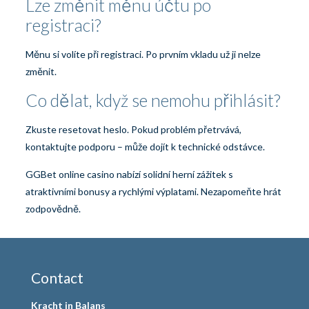
Lze změnit měnu účtu po
registraci?
Měnu si volíte při registraci. Po prvním vkladu už ji nelze
změnit.
Co dělat, když se nemohu přihlásit?
Zkuste resetovat heslo. Pokud problém přetrvává,
kontaktujte podporu – může dojít k technické odstávce.
GGBet online casino nabízí solidní herní zážitek s
atraktivními bonusy a rychlými výplatami. Nezapomeňte hrát
zodpovědně.
Contact
Kracht in Balans