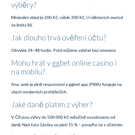
výběry?
Minimální vklad je 200 Kč, výběr 300 Kč. U některých metod
se limity liší.
Jak dlouho trvá ověření účtu?
Obvykle 24–48 hodin. Poté můžete vybírat bez omezení.
Mohu hrát v ggbet online casino i
na mobilu?
Ano, web je plně responsivní a ggbet app (PWA) funguje na
všech moderních prohlížečích.
Jaké daně platím z výher?
V ČR jsou výhry do 500 000 Kč měsíčně osvobozeny od
daně. Nad tuto částku se platí 15 % – poraďte se s účetním.