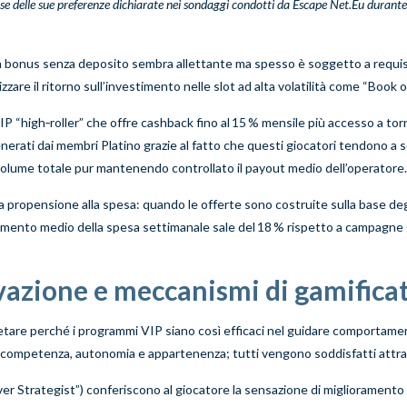
base delle sue preferenze dichiarate nei sondaggi condotti da Escape Net.Eu durante 
 un bonus senza deposito sembra allettante ma spesso è soggetto a requisi
zzare il ritorno sull’investimento nelle slot ad alta volatilità come “Book 
“high‑roller” che offre cashback fino al 15 % mensile più accesso a torne
generati dai membri Platino grazie al fatto che questi giocatori tendono
volume totale pur mantenendo controllato il payout medio dell’operatore
 propensione alla spesa: quando le offerte sono costruite sulla base degli 
’incremento medio della spesa settimanale sale del 18 % rispetto a campagn
ivazione e meccanismi di gamifica
etare perché i programmi VIP siano così efficaci nel guidare comportamenti 
: competenza, autonomia e appartenenza; tutti vengono soddisfatti attra
er Strategist”) conferiscono al giocatore la sensazione di miglioramento