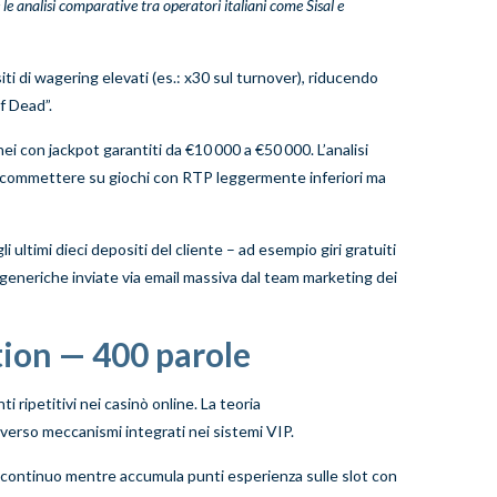
le analisi comparative tra operatori italiani come Sisal e
ti di wagering elevati (es.: x30 sul turnover), riducendo
of Dead”.
i con jackpot garantiti da €10 000 a €50 000. L’analisi
 a scommettere su giochi con RTP leggermente inferiori ma
.
ultimi dieci depositi del cliente – ad esempio giri gratuiti
e generiche inviate via email massiva dal team marketing dei
tion — 400 parole
ripetitivi nei casinò online. La teoria
verso meccanismi integrati nei sistemi VIP.
 continuo mentre accumula punti esperienza sulle slot con