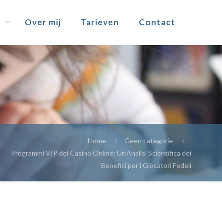
Over mij
Tarieven
Contact
Home
Geen categorie
Programmi VIP dei Casinò Online: Un’Analisi Scientifica dei
Benefici per i Giocatori Fedeli