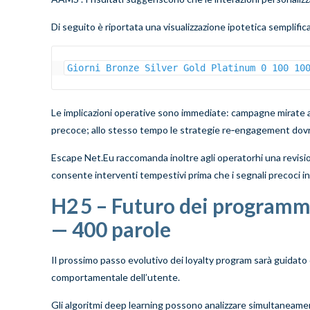
Di seguito è riportata una visualizzazione ipotetica semplific
Giorni Bronze Silver Gold Platinum 0 100 10
Le implicazioni operative sono immediate: campagne mirate ai
precoce; allo stesso tempo le strategie re‑engagement dovreb
Escape Net.Eu raccomanda inoltre agli operator​hi una revi
consente interventi tempestivi prima che i segnali precoci ind
H2 5 – Futuro dei programmi
— 400 parole
Il prossimo passo evolutivo dei loyalty program sarà guidato da
comportamentale dell’utente.
Gli algoritmi deep learning possono analizzare simultaneamente