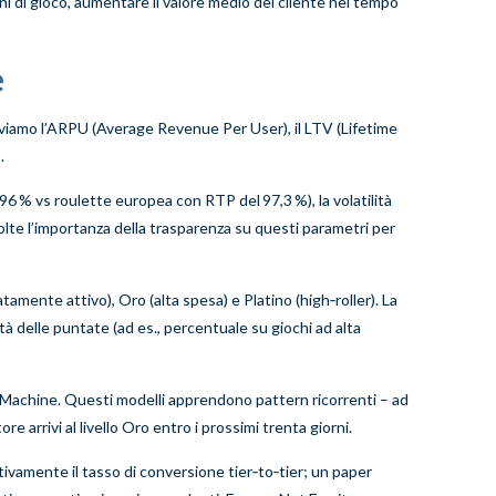
oni di gioco, aumentare il valore medio del cliente nel tempo
e
troviamo l’ARPU (Average Revenue Per User), il LTV (Lifetime
.
 96 % vs roulette europea con RTP del 97,3 %), la volatilità
olte l’importanza della trasparenza su questi parametri per
atamente attivo), Oro (alta spesa) e Platino (high‑roller). La
 delle puntate (ad es., percentuale su giochi ad alta
ng Machine. Questi modelli apprendono pattern ricorrenti – ad
arrivi al livello Oro entro i prossimi trenta giorni.
tivamente il tasso di conversione tier‑to‑tier; un paper