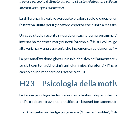
Il valore percepito è stimato dal punto di vista del giocatore sulla 
internazionali quali Admiralbet.
La differenza fra valore percepito e valore reale è cruciale:
l’effettiva utilità per il giocatore esperto che punta a massimi
Un caso studio recente riguarda un casinò con programma VIP 
interna ha mostrato margini netti intorno al 7 % sui volumi 
alta varianza – una strategia che incrementa rapidamente il 
La personalizzazione gioca un ruolo decisivo nell’aumentare la
su slot con tematiche simili agli ultimi giochi preferiti – l
casinò online recensiti da Escape Net.Eu.​
H2 3 – Psicologia della mot
Le teorie psicologiche forniscono una lente utile per interpr
dell’autodeterminazione identifica tre bisogni fondamentali
Competenza: badge progressivi (“Bronze Gambler”, “Silv