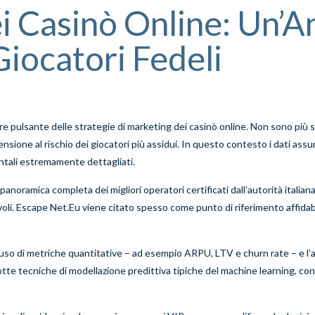
Casinò Online: Un’Ana
 Giocatori Fedeli
ore pulsante delle strategie di marketing dei casinò online. Non sono più 
pensione al rischio dei giocatori più assidui. In questo contesto i dati a
entali estremamente dettagliati.
anoramica completa dei migliori operatori certificati dall’autorità italia
i. Escape Net.Eu viene citato spesso come punto di riferimento affidabil
’uso di metriche quantitative – ad esempio ARPU, LTV e churn rate – e l’ap
te tecniche di modellazione predittiva tipiche del machine learning, con l