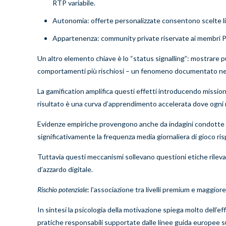
RTP variabile.
Autonomia: offerte personalizzate consentono scelte libe
Appartenenza: community private riservate ai membri Pla
Un altro elemento chiave è lo “status signalling”: mostrare p
comportamenti più rischiosi – un fenomeno documentato negl
La gamification amplifica questi effetti introducendo missio
risultato è una curva d’apprendimento accelerata dove ogni 
Evidenze empiriche provengono anche da indagini condotte da E
significativamente la frequenza media giornaliera di gioco ri
Tuttavia questi meccanismi sollevano questioni etiche rilevan
d’azzardo digitale.
Rischio potenziale
: l’associazione tra livelli premium e maggio
In sintesi la psicologia della motivazione spiega molto dell’e
pratiche responsabili supportate dalle linee guida europee 