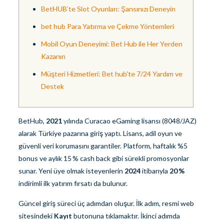
BetHUB’te Slot Oyunları: Şansınızı Deneyin
bet hub Para Yatırma ve Çekme Yöntemleri
Mobil Oyun Deneyimi: Bet Hub ile Her Yerden
Kazanın
Müşteri Hizmetleri: Bet hub’te 7/24 Yardım ve
Destek
BetHub,
2021
yılında Curacao eGaming lisansı (8048/JAZ)
alarak Türkiye pazarına giriş yaptı. Lisans, adil oyun ve
güvenli veri korumasını garantiler. Platform, haftalık %5
bonus ve aylık 15 % cash back gibi sürekli promosyonlar
sunar. Yeni üye olmak isteyenlerin
2024
itibarıyla
20 %
indirimli ilk yatırım fırsatı da bulunur.
Güncel giriş süreci üç adımdan oluşur. İlk adım, resmi web
sitesindeki
Kayıt
butonuna tıklamaktır. İkinci adımda