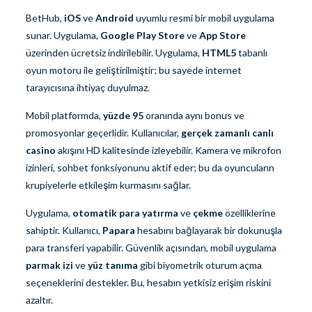
BetHub,
iOS
ve
Android
uyumlu resmi bir mobil uygulama
sunar. Uygulama,
Google Play Store
ve
App Store
üzerinden ücretsiz indirilebilir. Uygulama,
HTML5
tabanlı
oyun motoru ile geliştirilmiştir; bu sayede internet
tarayıcısına ihtiyaç duyulmaz.
Mobil platformda,
yüzde 95
oranında aynı bonus ve
promosyonlar geçerlidir. Kullanıcılar,
gerçek zamanlı canlı
casino
akışını HD kalitesinde izleyebilir. Kamera ve mikrofon
izinleri, sohbet fonksiyonunu aktif eder; bu da oyuncuların
krupiyelerle etkileşim kurmasını sağlar.
Uygulama,
otomatik para yatırma
ve
çekme
özelliklerine
sahiptir. Kullanıcı,
Papara
hesabını bağlayarak bir dokunuşla
para transferi yapabilir. Güvenlik açısından, mobil uygulama
parmak izi
ve
yüz tanıma
gibi biyometrik oturum açma
seçeneklerini destekler. Bu, hesabın yetkisiz erişim riskini
azaltır.