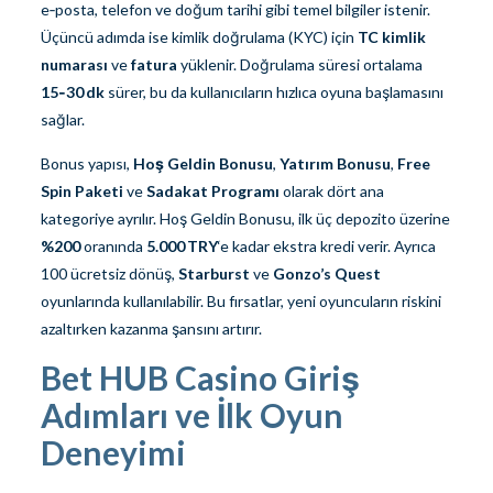
e‑posta, telefon ve doğum tarihi gibi temel bilgiler istenir.
Üçüncü adımda ise kimlik doğrulama (KYC) için
TC kimlik
numarası
ve
fatura
yüklenir. Doğrulama süresi ortalama
15‑30 dk
sürer, bu da kullanıcıların hızlıca oyuna başlamasını
sağlar.
Bonus yapısı,
Hoş Geldin Bonusu
,
Yatırım Bonusu
,
Free
Spin Paketi
ve
Sadakat Programı
olarak dört ana
kategoriye ayrılır. Hoş Geldin Bonusu, ilk üç depozito üzerine
%200
oranında
5.000 TRY
‘e kadar ekstra kredi verir. Ayrıca
100 ücretsiz dönüş,
Starburst
ve
Gonzo’s Quest
oyunlarında kullanılabilir. Bu fırsatlar, yeni oyuncuların riskini
azaltırken kazanma şansını artırır.
Bet HUB Casino Giriş
Adımları ve İlk Oyun
Deneyimi