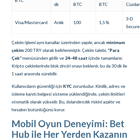
BTC
dk
BTC
BTC
Cüzda
3‑D
Visa/Mastercard
Anlık
100
1,5 %
Secure
Çekim işlemi aynı kanallar üzerinden yapılır, ancak
minimum
çekim
200 TRY olarak belirlenmiştir. Çekim talebi,
“Para
Çek”
menüsünden girilir ve
24‑48 saat
içinde tamamlanır.
Kripto çekimlerinde blok zinciri onayı beklenir, bu da 30 dk ile
1 saat arasında sürebilir.
Kullanıcıların güvenliği için
KYC
zorunludur. Kimlik, adres ve
ödeme kanıtı belgesi sisteme yüklendiğinde, çekim limitleri
otomatik olarak yükselir. Bu, dolandırıcılık riskini azaltır ve
hesabın bütünlüğünü korur.
Mobil Oyun Deneyimi: Bet
Hub ile Her Yerden Kazanın