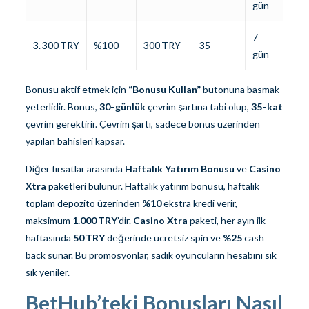
gün
7
3. 300 TRY
%100
300 TRY
35
gün
Bonusu aktif etmek için
“Bonusu Kullan”
butonuna basmak
yeterlidir. Bonus,
30‑günlük
çevrim şartına tabi olup,
35‑kat
çevrim gerektirir. Çevrim şartı, sadece bonus üzerinden
yapılan bahisleri kapsar.
Diğer fırsatlar arasında
Haftalık Yatırım Bonusu
ve
Casino
Xtra
paketleri bulunur. Haftalık yatırım bonusu, haftalık
toplam depozito üzerinden
%10
ekstra kredi verir,
maksimum
1.000 TRY
’dir.
Casino Xtra
paketi, her ayın ilk
haftasında
50 TRY
değerinde ücretsiz spin ve
%25
cash
back sunar. Bu promosyonlar, sadık oyuncuların hesabını sık
sık yeniler.
BetHub’teki Bonusları Nasıl