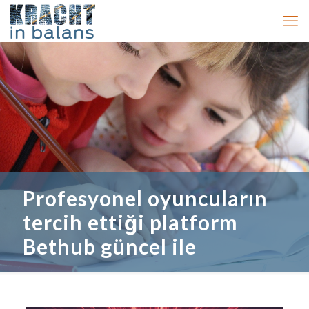
Profesyonel oyuncuların
tercih ettiği platform
Bethub güncel ile