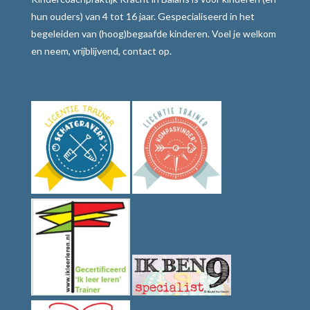
Werkwijze
hun ouders) van 4 tot 16 jaar. Gespecialiseerd in het
begeleiden van (hoog)begaafde kinderen. Voel je welkom
Alle teksten de baas
en neem, vrijblijvend, contact op.
Tafelmethode met stoplichtkaartjes