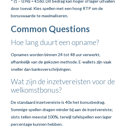
* (1 – 0,96) = €160. Dit bedrag kan hoger of lager uitvallen
door toeval. Kies spellen met een hoog RTP om de
bonuswaarde te maximaliseren.
Common Questions
Hoe lang duurt een opname?
Opnames worden binnen 24 tot 48 uur verwerkt,
afhankelijk van de gekozen methode. E-wallets zijn vaak
sneller dan bankoverschrijvingen.
Wat zijn de inzetvereisten voor de
welkomstbonus?
De standaard inzetvereiste is 40x het bonusbedrag.
Sommige spellen dragen minder bij aan de inzetvereiste;
slots tellen meestal 100%, terwijl tafelspellen een lager
percentage kunnen hebben.