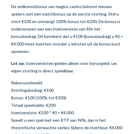
De welkomstbonus van magius casino beloont nieuwe
spelers met een matchbonus op de eerste storting. Stel u
stort €100 en ontvangt 100% bonus tot €200. De bonus is
onderworpen aan een inzetvereiste van 40x het
bonusbedrag. Dit betekent dat u €100 (bonusbedrag) x 40 =
€4.000 moet inzetten voordat u winsten uit de bonus kunt
opnemen.
Let op:
Inzetvereisten gelden alleen voor bonusgeld; uw
eigen storting is direct speelklaar.
Rekenvoorbeeld:
Stortingsbedrag: €100
Bonus: €100 (100% tot €200)
Totaal speelsaldo: €200
Inzetvereiste: €100 * 40 = €4.000
Speelt u een spel met een RTP van 96%, dan is het
theoretische verwachte verlies tijdens de inzetfase: €4.000