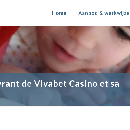
Home
Aanbod & werkwijze
vrant de Vivabet Casino et sa