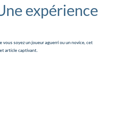
 Une expérience
 vous soyez un joueur aguerri ou un novice, cet
t article captivant.