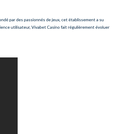
ondé par des passionnés de jeux, cet établissement a su
rience utilisateur, Vivabet Casino fait régulièrement évoluer