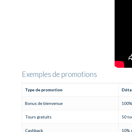
Exemples de promotions
Type de promotion
Déta
Bonus de bienvenue
100% 
Tours gratuits
50 to
Cashback
10% s