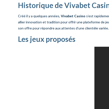
Historique de Vivabet Casi
Créé il y a quelques années,
Vivabet Casino
s’est rapidemen
allier innovation et tradition pour offrir une plateforme de 
son offre pour répondre aux attentes d’une clientèle variée.
Les jeux proposés