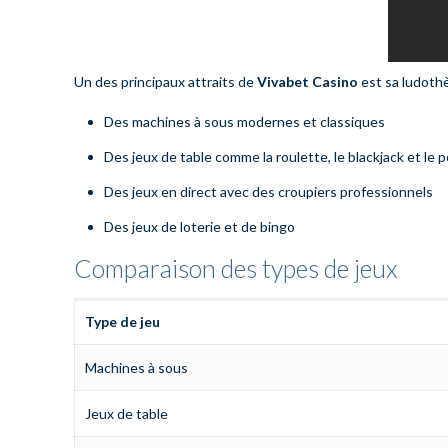
Un des principaux attraits de
Vivabet Casino
est sa ludothè
Des machines à sous modernes et classiques
Des jeux de table comme la roulette, le blackjack et le 
Des jeux en direct avec des croupiers professionnels
Des jeux de loterie et de bingo
Comparaison des types de jeux
Type de jeu
Machines à sous
Jeux de table