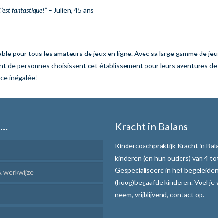
’est fantastique!”
– Julien, 45 ans
ble pour tous les amateurs de jeux en ligne. Avec sa large gamme de je
ant de personnes choisissent cet établissement pour leurs aventures de j
ce inégalée!
r…
Kracht in Balans
Kindercoachpraktijk Kracht in Bala
kinderen (en hun ouders) van 4 tot
Gespecialiseerd in het begeleide
 werkwijze
(hoog)begaafde kinderen. Voel je
rcoaching
neem, vrijblijvend, contact op.
r Leren