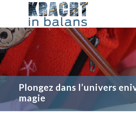
Plongez dans l’univers eni
magie