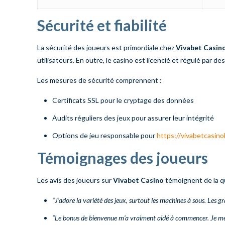
Sécurité et fiabilité
La sécurité des joueurs est primordiale chez
Vivabet Casin
utilisateurs. En outre, le casino est licencié et régulé par d
Les mesures de sécurité comprennent :
Certificats SSL pour le cryptage des données
Audits réguliers des jeux pour assurer leur intégrité
Options de jeu responsable pour
https://vivabetcasin
Témoignages des joueurs
Les avis des joueurs sur
Vivabet Casino
témoignent de la qu
“J’adore la variété des jeux, surtout les machines à sous. Les 
“Le bonus de bienvenue m’a vraiment aidé à commencer. Je me s