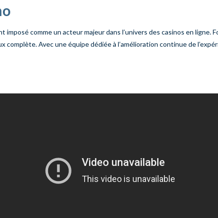
no
t imposé comme un acteur majeur dans l’univers des casinos en ligne. F
jeux complète. Avec une équipe dédiée à l’amélioration continue de l’expé