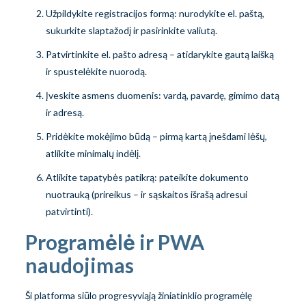
Užpildykite registracijos formą: nurodykite el. paštą,
sukurkite slaptažodį ir pasirinkite valiutą.
Patvirtinkite el. pašto adresą – atidarykite gautą laišką
ir spustelėkite nuorodą.
Įveskite asmens duomenis: vardą, pavardę, gimimo datą
ir adresą.
Pridėkite mokėjimo būdą – pirmą kartą įnešdami lėšų,
atlikite minimalų indėlį.
Atlikite tapatybės patikrą: pateikite dokumento
nuotrauką (prireikus – ir sąskaitos išrašą adresui
patvirtinti).
Programėlė ir PWA
naudojimas
Ši platforma siūlo progresyviąją žiniatinklio programėlę