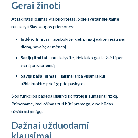
Gerai žinoti
Atsakingas lošimas yra prioritetas. Šioje svetainėje galite
nustatyti šias saugos priemones:
Indėlio limitai
– apribokite, kiek pinigų galite įnešti per
dieną, savaitę ar mėnesį.
Sesijų limitai
– nustatykite, kiek laiko galite žaisti per
vieną prisijungimą.
Savęs pašalinimas
– laikinai arba visam laikui
užblokuokite prieigą prie paskyros.
Šios funkcijos padeda išlaikyti kontrolę ir sumažinti riziką.
Primename, kad lošimas turi būti pramoga, o ne būdas
užsidirbti pinigų.
Dažnai užduodami
klausimai