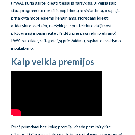
(PWA), kurią galite įdiegti tiesiai iš naršyklės. Ji veikia kaip
tikra programėlė: nereikia papildomų atsisiuntimų, o sąsaja
pritaikyta mobiliesiems įrenginiams. Norėdami įdiegti,
atidarykite svetainę naršyklėje, spustelėkite dalijimosi
piktogramą ir pasirinkite „Pridėti prie pagrindinio ekrano”.
PWA suteikia greitą prieigą prie žaidimų, sąskaitos valdymo
ir palaikymo.
Kaip veikia premijos
Prieš priimdami bet kokią premiją, visada perskaitykite
sąlygas. Dažniausiai taikomas lošimo reikalavimas (wagering)