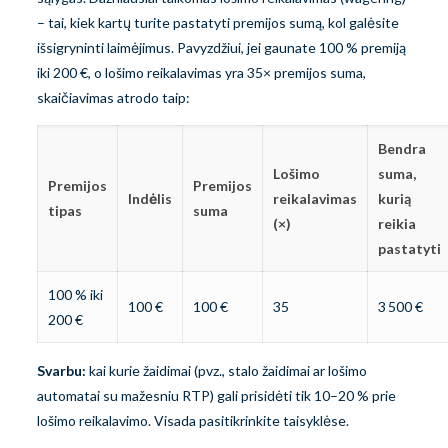
– tai, kiek kartų turite pastatyti premijos sumą, kol galėsite
išsigryninti laimėjimus. Pavyzdžiui, jei gaunate 100 % premiją
iki 200 €, o lošimo reikalavimas yra 35× premijos suma,
skaičiavimas atrodo taip:
Bendra
Lošimo
suma,
Premijos
Premijos
Indėlis
reikalavimas
kurią
tipas
suma
(×)
reikia
pastatyti
100 % iki
100 €
100 €
35
3 500 €
200 €
Svarbu:
kai kurie žaidimai (pvz., stalo žaidimai ar lošimo
automatai su mažesniu RTP) gali prisidėti tik 10–20 % prie
lošimo reikalavimo. Visada pasitikrinkite taisyklėse.