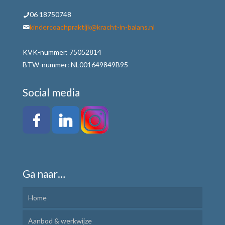
06 18750748
kindercoachpraktijk@kracht-in-balans.nl
KVK-nummer: 75052814
BTW-nummer: NL001649849B95
Social media
Ga naar…
Home
Aanbod & werkwijze