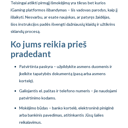
Teisingai atlikti pirmąjį išmokėjimą yra tikras bet kurios
iGaming platformos išbandymas – šis vadovas parodys, kaip jį
išlaikyti. Nesvarbu, ar esate naujokas, ar patyręs žaidėjas,
šios instrukcijos padės išvengti dažniausių klaidų ir užtikrins
sklandų procesą.
Ko jums reikia prieš
pradedant
Patvirtinta paskyra – užpildykite asmens duomenis ir
įkelkite tapatybės dokumentą (pasą arba asmens
kortelę).
Galiojantis el. paštas ir telefono numeris – jie naudojami
patvirtinimo kodams.
Mokėjimo būdas – banko kortelė, elektroninė piniginė
arba bankinis pavedimas, atitinkantis Jūsų šalies
reikalavimus.