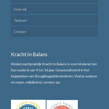
Over mij
Kindercoaching
Tarieven
Ik Leer Leren
Contact
Plannen en uitvoeren
Motivatie verhogen
Kracht in Balans
Weerbaar communiceren
Kindercoachpraktijk Kracht in Balans is voor kinderen (en
Werkwijze
hun ouders) van 4 tot 16 jaar. Gespecialiseerd in het
begeleiden van (hoog)begaafde kinderen. Voel je welkom
Alle teksten de baas
en neem, vrijblijvend, contact op.
Tafelmethode met stoplichtkaartjes