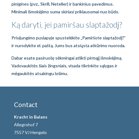
pinigines (pvz., Skrill, Neteller) ir bankinius pavedimus.
Minimali išmokėjimo suma skiriasi priklausomai nuo būdo.
Ką daryti, jei pamiršau slaptažodį?
Prisijungimo puslapyje spustelėkite „Pamiršote slaptažodį?”
ir nurodykite el. paštą. Jums bus atsiųsta atkūrimo nuoroda.
Dabar esate pasiruošę sėkmingai atlikti pirmąjį išmokėjimą.
Vadovaukitės šiais žingsniais, visada tikrinkite sąlygas ir
mėgaukitės atsakingu lošimu.
Contact
Kracht in Balans
Allegrohof 7
7557 VJ Hengelo