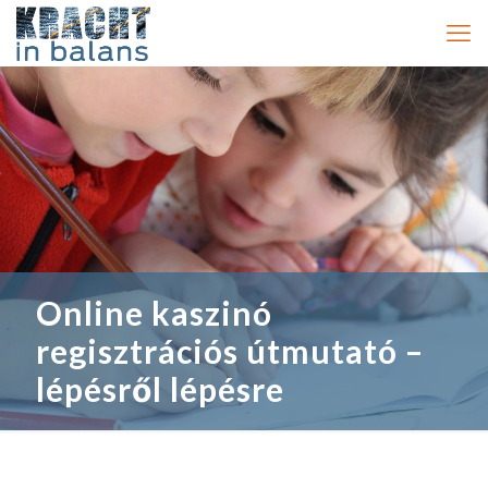
Online kaszinó
regisztrációs útmutató –
lépésről lépésre