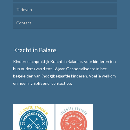
Tarieven
Ik Leer Leren
Contact
Plannen en uitvoeren
Motivatie verhogen
Kracht in Balans
Weerbaar communiceren
Kindercoachpraktijk Kracht in Balans is voor kinderen (en
Werkwijze
hun ouders) van 4 tot 16 jaar. Gespecialiseerd in het
begeleiden van (hoog)begaafde kinderen. Voel je welkom
Alle teksten de baas
en neem, vrijblijvend, contact op.
Tafelmethode met stoplichtkaartjes