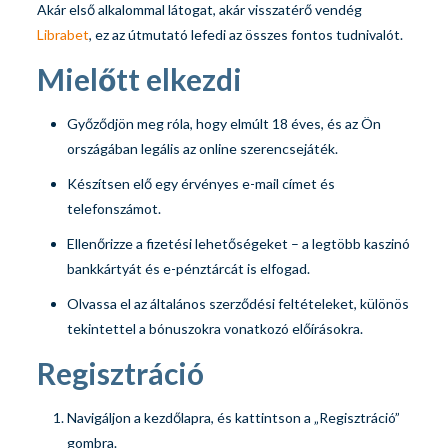
Akár első alkalommal látogat, akár visszatérő vendég
Librabet
, ez az útmutató lefedi az összes fontos tudnivalót.
Mielőtt elkezdi
Győződjön meg róla, hogy elmúlt 18 éves, és az Ön
országában legális az online szerencsejáték.
Készítsen elő egy érvényes e-mail címet és
telefonszámot.
Ellenőrizze a fizetési lehetőségeket – a legtöbb kaszinó
bankkártyát és e-pénztárcát is elfogad.
Olvassa el az általános szerződési feltételeket, különös
tekintettel a bónuszokra vonatkozó előírásokra.
Regisztráció
Navigáljon a kezdőlapra, és kattintson a „Regisztráció”
gombra.