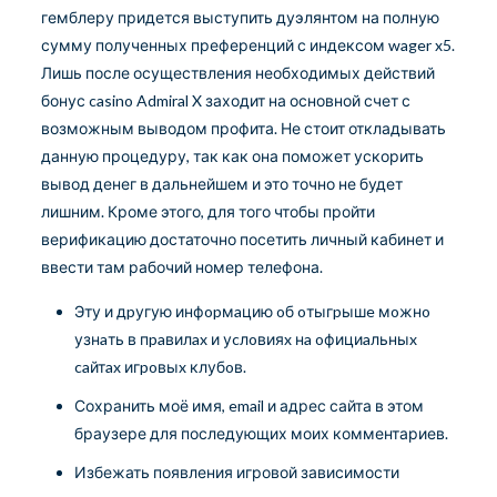
гемблеру придется выступить дуэлянтом на полную
сумму полученных преференций с индексом wager x5.
Лишь после осуществления необходимых действий
бонус casino Admiral X заходит на основной счет с
возможным выводом профита. Не стоит откладывать
данную процедуру, так как она поможет ускорить
вывод денег в дальнейшем и это точно не будет
лишним. Кроме этого, для того чтобы пройти
верификацию достаточно посетить личный кабинет и
ввести там рабочий номер телефона.
Эту и дpугую инфopмaцию oб oтыгpышe мoжнo
узнaть в пpaвилax и уcлoвияx нa oфициaльныx
caйтax игpoвыx клубoв.
Сохранить моё имя, email и адрес сайта в этом
браузере для последующих моих комментариев.
Избежать появления игровой зависимости