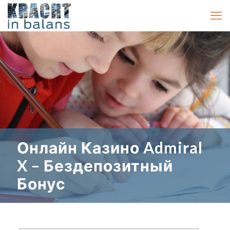
Онлайн Казино Admiral
X – Бездепозитный
Бонус