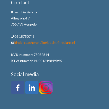
Contact
Kracht in Balans
Allegrohof 7
7557 VJ Hengelo
06 18750748
kindercoachpraktijk@kracht-in-balans.nl
KVK-nummer: 75052814
BTW-nummer: NL001649849B95
Social media