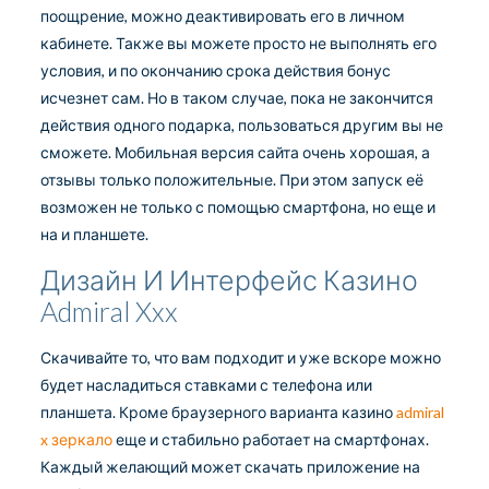
поощрение, можно деактивировать его в личном
кабинете. Также вы можете просто не выполнять его
условия, и по окончанию срока действия бонус
исчезнет сам. Но в таком случае, пока не закончится
действия одного подарка, пользоваться другим вы не
сможете. Мобильная версия сайта очень хорошая, а
отзывы только положительные. При этом запуск её
возможен не только с помощью смартфона, но еще и
на и планшете.
Дизайн И Интерфейс Казино
Admiral Xxx
Скачивайте то, что вам подходит и уже вскоре можно
будет насладиться ставками с телефона или
планшета. Кроме браузерного варианта казино
admiral
x зеркало
еще и стабильно работает на смартфонах.
Каждый желающий может скачать приложение на