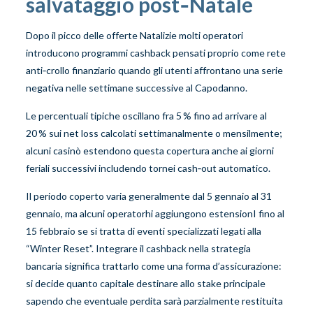
salvataggio post‑Natale
Dopo il picco delle offerte Natalizie molti operatori
introducono programmi cashback pensati proprio come rete
anti‑crollo finanziario quando gli utenti affrontano una serie
negativa nelle settimane successive al Capodanno.
Le percentuali tipiche oscillano fra 5 % fino ad arrivare al
20 % sui net loss calcolati settimanalmente o mensilmente;
alcuni casinò estendono questa copertura anche ai giorni
feriali successivi includendo tornei cash‑out automatico.
Il periodo coperto varia generalmente dal 5 gennaio al 31
gennaio, ma alcuni operator​hi aggiungono estensionI fino al
15 febbraio se si tratta di eventi specializzati legati alla
“Winter Reset”. Integrare il cashback nella strategia
bancaria significa trattarlo come una forma d’assicurazione:
si decide quanto capitale destinare allo stake principale
sapendo che eventuale perdita sarà parzialmente restituita