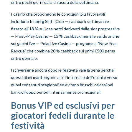
entro pochi giorni dalla chiusura della settimana.
I casinò che propongono le condizioni più favorevoli
includono Iceberg Slots Club — cashback settimanale
fissato all’18 % sui loss netti derivanti dalle slot progressive
— FrostyPlay Casino — 15 % cashback mensile valido anche
sui giochi live — PolarLive Casino — programma “New Year
Rescue” che combina 20 % cashback sui primi €500 persa
entro gennaio.
Iscriversene ancora dopo le festività vale la pena perché
questi piani mantengono alto l’interesse dell’utente verso
nuovi contenuti stagionali ed evitano bruschi calossi nel
bankroll dopo periodI intensamente promozionali.
Bonus VIP ed esclusivi per
giocatori fedeli durante le
festività