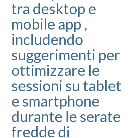
tra desktop e
mobile app ,
includendo
suggerimenti per
ottimizzare le
sessioni su tablet
e smartphone
durante le serate
fredde di