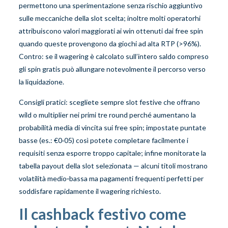
permettono una sperimentazione senza rischio aggiuntivo
sulle meccaniche della slot scelta; inoltre molti operator​hi
attribuiscono valori maggiorati ai win ottenuti dai free spin
quando queste provengono da giochi ad alta RTP (>96%).
Contro: se il wagering è calcolato sull’intero saldo compreso
gli spin gratis può allungare notevolmente il percorso verso
la liquidazione.
Consigli pratici: scegliete sempre slot festive che offrano
wild o multiplier nei primi tre round perché aumentano la
probabilità media di vincita sui free spin; impostate puntate
basse (es.: €0·05) così potete completare facilmente i
requisiti senza esporre troppo capitale; infine monitorate la
tabella payout della slot selezionata — alcuni titoli mostrano
volatilità medio‑bassa ma pagamenti frequenti perfetti per
soddisfare rapidamente il wagering richiesto.
Il cashback festivo come