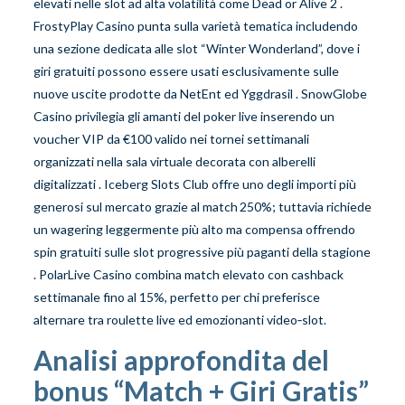
elevati nelle slot ad alta volatilità come Dead or Alive 2 .
FrostyPlay Casino punta sulla varietà tematica includendo
una sezione dedicata alle slot “Winter Wonderland”, dove i
giri gratuiti possono essere usati esclusivamente sulle
nuove uscite prodotte da NetEnt ed Yggdrasil . SnowGlobe
Casino privilegia gli amanti del poker live inserendo un
voucher VIP da €100 valido nei tornei settimanali
organizzati nella sala virtuale decorata con alberelli
digitalizzati . Iceberg Slots Club offre uno degli importi più
generosi sul mercato grazie al match 250%; tuttavia richiede
un wagering leggermente più alto ma compensa offrendo
spin gratuiti sulle slot progressive più paganti della stagione
. PolarLive Casino combina match elevato con cashback
settimanale fino al 15%, perfetto per chi preferisce
alternare tra roulette live ed emozionanti video‑slot.
Analisi approfondita del
bonus “Match + Giri Gratis”