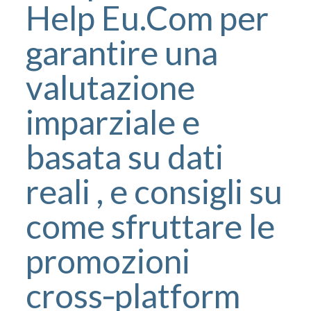
Help Eu.Com per
garantire una
valutazione
imparziale e
basata su dati
reali , e consigli su
come sfruttare le
promozioni
cross‑platform