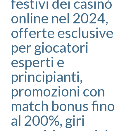
festivi dei casinò
online nel 2024,
offerte esclusive
per giocatori
esperti e
principianti,
promozioni con
match bonus fino
al 200%, giri