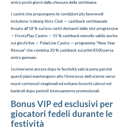
entro pochi giorni dalla chiusura della settimana.
I casinò che propongono le condizioni più favorevoli
includono Iceberg Slots Club — cashback settimanale
fissato all’18 % sui loss netti derivanti dalle slot progressive
— FrostyPlay Casino — 15 % cashback mensile valido anche
sui giochi live — PolarLive Casino — programma “New Year
Rescue” che combina 20 % cashback sui primi €500 persa
entro gennaio.
Iscriversene ancora dopo le festività vale la pena perché
questi piani mantengono alto l’interesse dell’utente verso
nuovi contenuti stagionali ed evitano bruschi calossi nel
bankroll dopo periodI intensamente promozionali.
Bonus VIP ed esclusivi per
giocatori fedeli durante le
festività