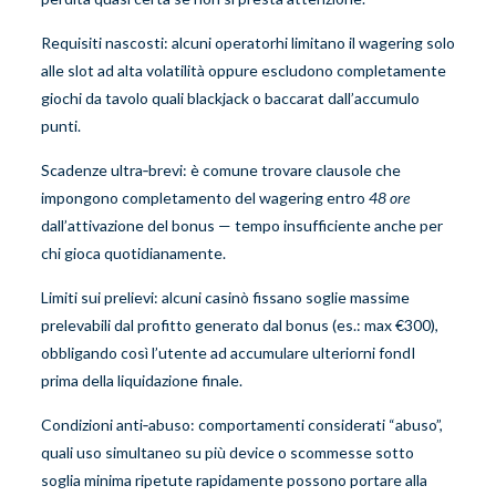
Requisiti nascosti: alcuni operator​hi limitano il wagering solo
alle slot ad alta volatilità oppure escludono completamente
giochi da tavolo quali blackjack o baccarat dall’accumulo
punti.
Scadenze ultra‑brevi: è comune trovare clausole che
impongono completamento del wagering entro
48 ore
dall’attivazione del bonus — tempo insufficiente anche per
chi gioca quotidianamente.
Limiti sui prelievi: alcuni casinò fissano soglie massime
prelevabili dal profitto generato dal bonus (es.: max €300),
obbligando così l’utente ad accumulare ulteriorni fondI
prima della liquidazione finale.
Condizioni anti‑abuso: comportamenti considerati “abuso”,
quali uso simultaneo su più device o scommesse sotto
soglia minima ripetute rapidamente possono portare alla