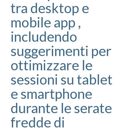
tra desktop e
mobile app ,
includendo
suggerimenti per
ottimizzare le
sessioni su tablet
e smartphone
durante le serate
fredde di