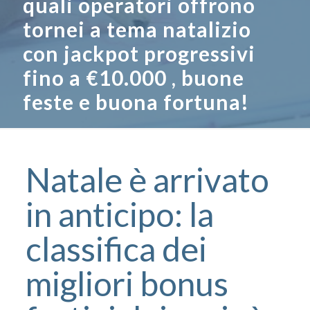
quali operatori offrono
tornei a tema natalizio
con jackpot progressivi
fino a €10.000 , buone
feste e buona fortuna!
Natale è arrivato
in anticipo: la
classifica dei
migliori bonus