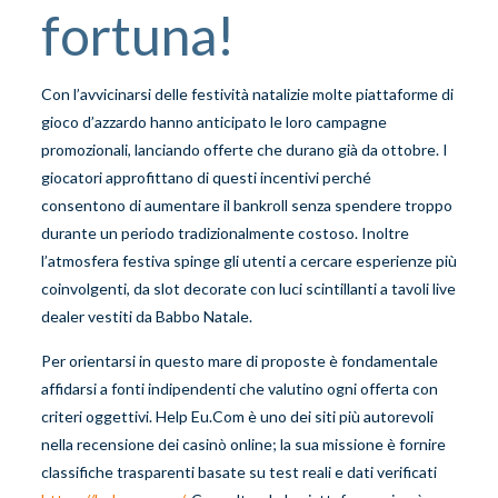
fortuna!
Con l’avvicinarsi delle festività natalizie molte piattaforme di
gioco d’azzardo hanno anticipato le loro campagne
promozionali, lanciando offerte che durano già da ottobre. I
giocatori approfittano di questi incentivi perché
consentono di aumentare il bankroll senza spendere troppo
durante un periodo tradizionalmente costoso. Inoltre
l’atmosfera festiva spinge gli utenti a cercare esperienze più
coinvolgenti, da slot decorate con luci scintillanti a tavoli live
dealer vestiti da Babbo Natale.
Per orientarsi in questo mare di proposte è fondamentale
affidarsi a fonti indipendenti che valutino ogni offerta con
criteri oggettivi. Help Eu.Com è uno dei siti più autorevoli
nella recensione dei casinò online; la sua missione è fornire
classifiche trasparenti basate su test reali e dati verificati