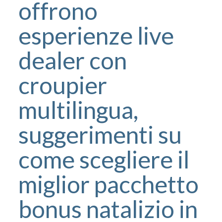
offrono
esperienze live
dealer con
croupier
multilingua,
suggerimenti su
come scegliere il
miglior pacchetto
bonus natalizio in