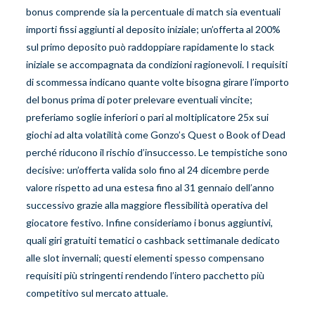
bonus comprende sia la percentuale di match sia eventuali
importi fissi aggiunti al deposito iniziale; un’offerta al 200%
sul primo deposito può raddoppiare rapidamente lo stack
iniziale se accompagnata da condizioni ragionevoli. I requisiti
di scommessa indicano quante volte bisogna girare l’importo
del bonus prima di poter prelevare eventuali vincite;
preferiamo soglie inferiori o pari al moltiplicatore 25x sui
giochi ad alta volatilità come Gonzo’s Quest o Book of Dead
perché riducono il rischio d’insuccesso. Le tempistiche sono
decisive: un’offerta valida solo fino al 24 dicembre perde
valore rispetto ad una estesa fino al 31 gennaio dell’anno
successivo grazie alla maggiore flessibilità operativa del
giocatore festivo. Infine consideriamo i bonus aggiuntivi,
quali giri gratuiti tematici o cashback settimanale dedicato
alle slot invernali; questi elementi spesso compensano
requisiti più stringenti rendendo l’intero pacchetto più
competitivo sul mercato attuale.