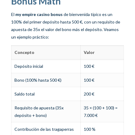
Bonus Math
El
my empire casino bonus
de bienvenida típico es un
100% del primer depósito hasta 500 €, con un requisito de
apuesta de 35x el valor del bono más el depósito. Veamos
un ejemplo práctico:
Concepto
Valor
Depósito inicial
100 €
Bono (100% hasta 500 €)
100 €
Saldo total
200 €
Requisito de apuesta (35x
35 × (100 + 100) =
depósito + bono)
7.000 €
Contribución de las tragaperras
100 %