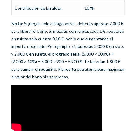
Contribución de la ruleta
10 %
Nota:
Si juegas solo a tragaperras, deberás apostar 7.000 €
para liberar el bono. Si mezclas con ruleta, cada 1 € apostado
en ruleta solo cuenta 0,10 €, por lo que aumentarías el
importe necesario. Por ejemplo, si apuestas 5.000 € en slots
y 2.000 € en ruleta, el progreso sería: (5.000 × 100%) +
(2.000 × 10%) = 5.000 + 200 = 5.200 €. Te faltarían 1.800 €
para cumplir el requisito. Planea tu estrategia para maximizar
el valor del bono sin sorpresas.