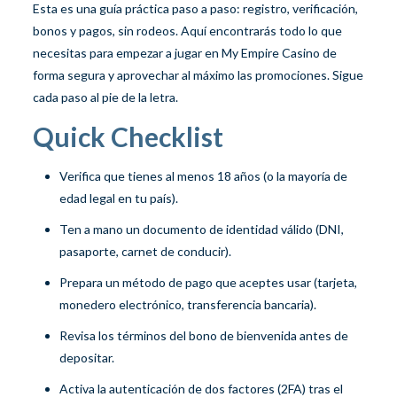
Esta es una guía práctica paso a paso: registro, verificación,
bonos y pagos, sin rodeos. Aquí encontrarás todo lo que
necesitas para empezar a jugar en My Empire Casino de
forma segura y aprovechar al máximo las promociones. Sigue
cada paso al pie de la letra.
Quick Checklist
Verifica que tienes al menos 18 años (o la mayoría de
edad legal en tu país).
Ten a mano un documento de identidad válido (DNI,
pasaporte, carnet de conducir).
Prepara un método de pago que aceptes usar (tarjeta,
monedero electrónico, transferencia bancaria).
Revisa los términos del bono de bienvenida antes de
depositar.
Activa la autenticación de dos factores (2FA) tras el