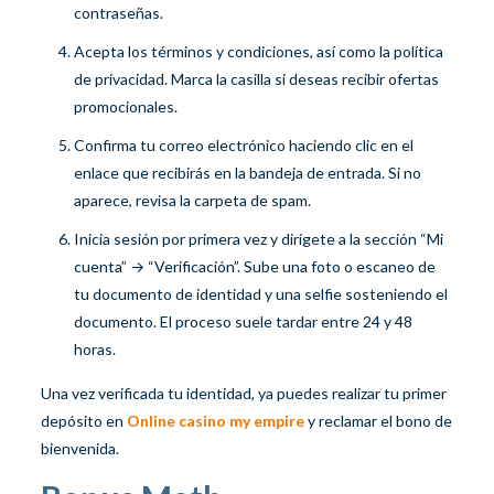
contraseñas.
Acepta los términos y condiciones, así como la política
de privacidad. Marca la casilla si deseas recibir ofertas
promocionales.
Confirma tu correo electrónico haciendo clic en el
enlace que recibirás en la bandeja de entrada. Si no
aparece, revisa la carpeta de spam.
Inicia sesión por primera vez y dirígete a la sección “Mi
cuenta” → “Verificación”. Sube una foto o escaneo de
tu documento de identidad y una selfie sosteniendo el
documento. El proceso suele tardar entre 24 y 48
horas.
Una vez verificada tu identidad, ya puedes realizar tu primer
depósito en
Online casino my empire
y reclamar el bono de
bienvenida.