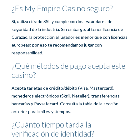
¿Es My Empire Casino seguro?
Sí, utiliza cifrado SSL y cumple con los estándares de
seguridad de la industria. Sin embargo, al tener licencia de
Curazao, la protección al jugador es menor que con licencias
europeas; por eso te recomendamos jugar con
responsabilidad.
¿Qué métodos de pago acepta este
casino?
Acepta tarjetas de crédito/débito (Visa, Mastercard),
monederos electrónicos (Skrill, Neteller), transferencias
bancarias y Paysafecard. Consulta la tabla de la sección
anterior para límites y tiempos.
¿Cuánto tiempo tarda la
verificación de identidad?