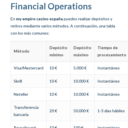
Financial Operations
En
my empire casino españa
puedes realizar depósitos y
retiros mediante varios métodos. A continuación, una tabla
con los más comunes:
Depósito
Depósito
Tiempo de
Método
mínimo
máximo
procesamiento
Visa/Mastercard
10 €
5.000 €
Instantáneo
Skrill
10 €
10.000 €
Instantáneo
Neteller
10 €
10.000 €
Instantáneo
Transferencia
20 €
50.000 €
1-3 días hábiles
bancaria
Paysafecard
10 €
100 €
Instantáneo