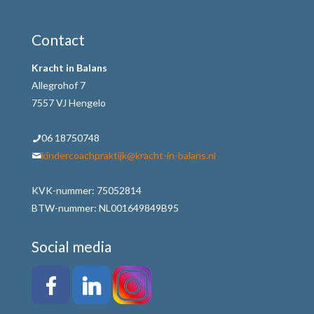
Contact
Kracht in Balans
Allegrohof 7
7557 VJ Hengelo
06 18750748
kindercoachpraktijk@kracht-in-balans.nl
KVK-nummer: 75052814
BTW-nummer: NL001649849B95
Social media