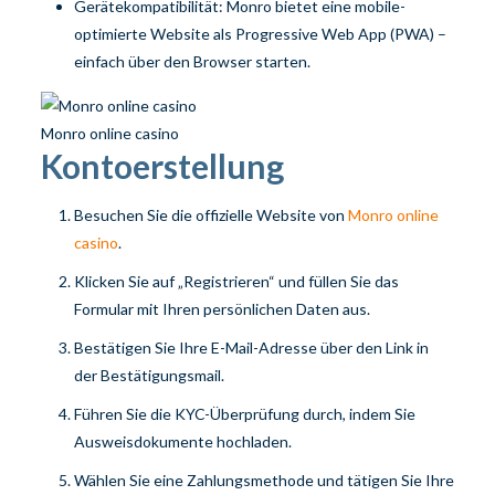
Gerätekompatibilität: Monro bietet eine mobile-
optimierte Website als Progressive Web App (PWA) –
einfach über den Browser starten.
Monro online casino
Kontoerstellung
Besuchen Sie die offizielle Website von
Monro online
casino
.
Klicken Sie auf „Registrieren“ und füllen Sie das
Formular mit Ihren persönlichen Daten aus.
Bestätigen Sie Ihre E-Mail-Adresse über den Link in
der Bestätigungsmail.
Führen Sie die KYC-Überprüfung durch, indem Sie
Ausweisdokumente hochladen.
Wählen Sie eine Zahlungsmethode und tätigen Sie Ihre