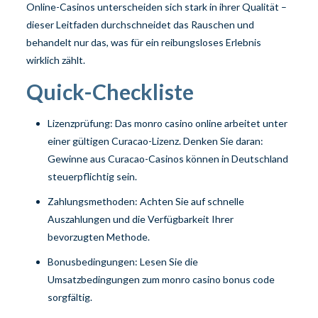
Online-Casinos unterscheiden sich stark in ihrer Qualität –
dieser Leitfaden durchschneidet das Rauschen und
behandelt nur das, was für ein reibungsloses Erlebnis
wirklich zählt.
Quick-Checkliste
Lizenzprüfung: Das monro casino online arbeitet unter
einer gültigen Curacao-Lizenz. Denken Sie daran:
Gewinne aus Curacao-Casinos können in Deutschland
steuerpflichtig sein.
Zahlungsmethoden: Achten Sie auf schnelle
Auszahlungen und die Verfügbarkeit Ihrer
bevorzugten Methode.
Bonusbedingungen: Lesen Sie die
Umsatzbedingungen zum monro casino bonus code
sorgfältig.