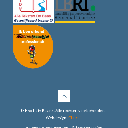
© Kracht in Balans. Alle rechten voorbehouden. |
Webdesign:
Chuck's
Algemene voorwaarden
Privacyverklaring