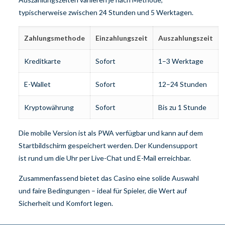
typischerweise zwischen 24 Stunden und 5 Werktagen.
Zahlungsmethode
Einzahlungszeit
Auszahlungszeit
Kreditkarte
Sofort
1–3 Werktage
E-Wallet
Sofort
12–24 Stunden
Kryptowährung
Sofort
Bis zu 1 Stunde
Die mobile Version ist als PWA verfügbar und kann auf dem
Startbildschirm gespeichert werden. Der Kundensupport
ist rund um die Uhr per Live-Chat und E-Mail erreichbar.
Zusammenfassend bietet das Casino eine solide Auswahl
und faire Bedingungen – ideal für Spieler, die Wert auf
Sicherheit und Komfort legen.