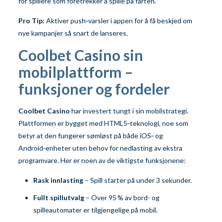
for spillere som foretrekker å spille på farten.
Pro Tip:
Aktiver push‑varsler i appen for å få beskjed om
nye kampanjer så snart de lanseres.
Coolbet Casino sin
mobilplattform –
funksjoner og fordeler
Coolbet Casino
har investert tungt i sin mobilstrategi.
Plattformen er bygget med HTML5‑teknologi, noe som
betyr at den fungerer sømløst på både iOS‑ og
Android‑enheter uten behov for nedlasting av ekstra
programvare. Her er noen av de viktigste funksjonene:
Rask innlasting
– Spill starter på under 3 sekunder.
Fullt spillutvalg
– Over 95 % av bord- og
spilleautomater er tilgjengelige på mobil.