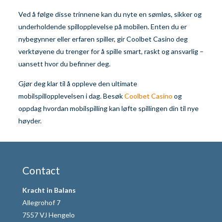
Ved å følge disse trinnene kan du nyte en sømløs, sikker og
underholdende spillopplevelse på mobilen. Enten du er
nybegynner eller erfaren spiller, gir Coolbet Casino deg
verktøyene du trenger for å spille smart, raskt og ansvarlig –
uansett hvor du befinner deg.
Gjør deg klar til å oppleve den ultimate
mobilspillopplevelsen i dag. Besøk
Coolbet Casino
og
oppdag hvordan mobilspilling kan løfte spillingen din til nye
høyder.
Contact
Kracht in Balans
Allegrohof 7
7557 VJ Hengelo