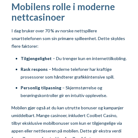
Mobilens rolle i moderne
nettcasinoer
I dag bruker over 70 % av norske nettspillere
smarttelefonen som sin primære spilleenhet. Dette skyldes
flere faktorer:
Tilgjengelighet
– Du trenger kun en internettilkobling.
Rask respons
– Moderne telefoner har kraftige
prosessorer som håndterer grafikkintensive spill.
Personlig tilpasning
– Skjermstørrelse og
berøringskontroller gir en intuitiv opplevelse.
Mobilen gjør også at du kan utnytte bonuser og kampanjer
umiddelbart. Mange casinoer, inkludert Coolbet Casino,
tilbyr eksklusive mobilbonuser som kun er tilgjengelige via
appen eller nettleseren på mobilen. Dette gir ekstra verdi