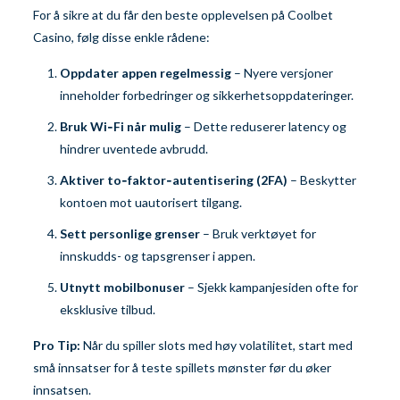
For å sikre at du får den beste opplevelsen på Coolbet
Casino, følg disse enkle rådene:
Oppdater appen regelmessig
– Nyere versjoner
inneholder forbedringer og sikkerhetsoppdateringer.
Bruk Wi‑Fi når mulig
– Dette reduserer latency og
hindrer uventede avbrudd.
Aktiver to‑faktor‑autentisering (2FA)
– Beskytter
kontoen mot uautorisert tilgang.
Sett personlige grenser
– Bruk verktøyet for
innskudds- og tapsgrenser i appen.
Utnytt mobilbonuser
– Sjekk kampanjesiden ofte for
eksklusive tilbud.
Pro Tip:
Når du spiller slots med høy volatilitet, start med
små innsatser for å teste spillets mønster før du øker
innsatsen.