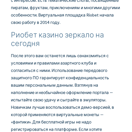
с интересом. Есть тематические слоты, посвященные
пиратам, фруктам, приключениям и многими другими
особенности. Виртуальная площадка Riobet начала
свою работу в 2014 году.
Риобет казино зеркало на
сегодня
После этого вам останется лишь ознакомиться с
условиями и правилами азартного клуба и
согласиться с ними. Использование передового
защитного ПО гарантирует конфиденциальность
вашим персональным данным. Взглянув на
наполнение и необычайное оформление портала —
испытайте свою удачу и сыграйте в эмуляторы.
Новичкам лучше воспользоваться демо-версией, в
которой применяются виртуальные монеты —
«фантики». Для бесплатной игры не надо
регистрироваться на платформе. Если хотите