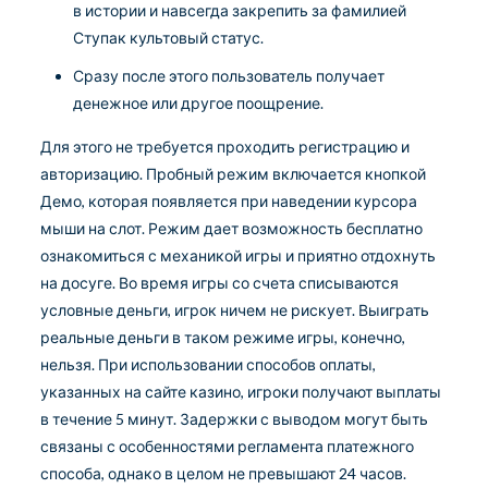
в истории и навсегда закрепить за фамилией
Ступак культовый статус.
Сразу после этого пользователь получает
денежное или другое поощрение.
Для этого не требуется проходить регистрацию и
авторизацию. Пробный режим включается кнопкой
Демо, которая появляется при наведении курсора
мыши на слот. Режим дает возможность бесплатно
ознакомиться с механикой игры и приятно отдохнуть
на досуге. Во время игры со счета списываются
условные деньги, игрок ничем не рискует. Выиграть
реальные деньги в таком режиме игры, конечно,
нельзя. При использовании способов оплаты,
указанных на сайте казино, игроки получают выплаты
в течение 5 минут. Задержки с выводом могут быть
связаны с особенностями регламента платежного
способа, однако в целом не превышают 24 часов.