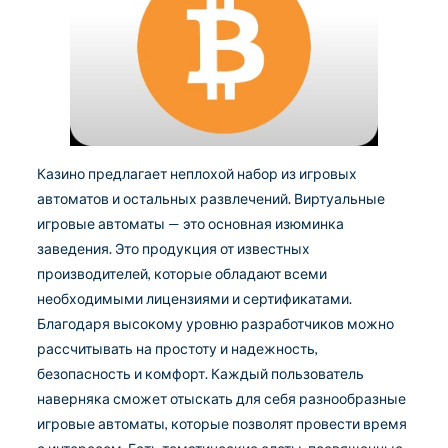
Казино предлагает неплохой набор из игровых
автоматов и остальных развлечений. Виртуальные
игровые автоматы — это основная изюминка
заведения. Это продукция от известных
производителей, которые обладают всеми
необходимыми лицензиями и сертификатами.
Благодаря высокому уровню разработчиков можно
рассчитывать на простоту и надежность,
безопасность и комфорт. Каждый пользователь
наверняка сможет отыскать для себя разнообразные
игровые автоматы, которые позволят провести время