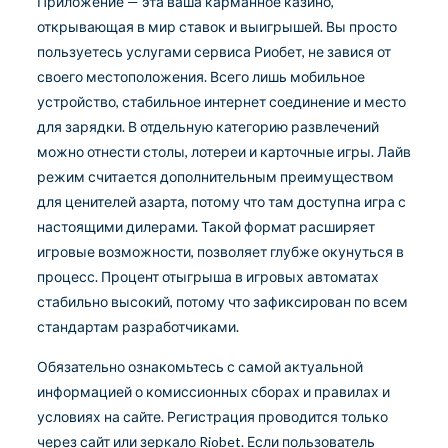
Приложение — эта ваша карманное казино,
открывающая в мир ставок и выигрышей. Вы просто
пользуетесь услугами сервиса Риобет, не завися от
своего местоположения. Всего лишь мобильное
устройство, стабильное интернет соединение и место
для зарядки. В отдельную категорию развлечений
можно отнести столы, лотереи и карточные игры. Лайв
режим считается дополнительным преимуществом
для ценителей азарта, потому что там доступна игра с
настоящими дилерами. Такой формат расширяет
игровые возможности, позволяет глубже окунуться в
процесс. Процент отыгрыша в игровых автоматах
стабильно высокий, потому что зафиксирован по всем
стандартам разработчиками.
Обязательно ознакомьтесь с самой актуальной
информацией о комиссионных сборах и правилах и
условиях на сайте. Регистрация проводится только
через сайт или зеркало Riobet. Если пользователь