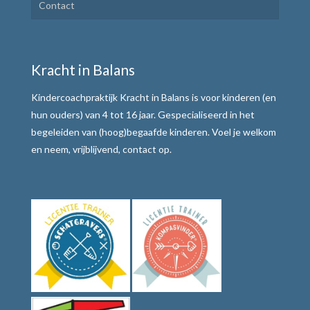
Contact
Plannen en uitvoeren
Motivatie verhogen
Kracht in Balans
Weerbaar communiceren
Kindercoachpraktijk Kracht in Balans is voor kinderen (en
Werkwijze
hun ouders) van 4 tot 16 jaar. Gespecialiseerd in het
begeleiden van (hoog)begaafde kinderen. Voel je welkom
Alle teksten de baas
en neem, vrijblijvend, contact op.
Tafelmethode met stoplichtkaartjes